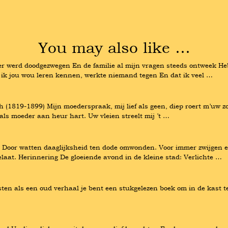
You may also like …
r werd doodgezwegen En de familie al mijn vragen steeds ontweek Heb 
 ik jou wou leren kennen, werkte niemand tegen En dat ik veel …
(1819-1899) Mijn moederspraak, mij lief als geen, diep roert m’uw zoet
t, als moeder aan heur hart. Uw vleien streelt mij ’t …
t, Door watten daaglijksheid ten dode omwonden. Voor immer zwijgen e
at. Herinnering De gloeiende avond in de kleine stad: Verlichte …
en als een oud verhaal je bent een stukgelezen boek om in de kast te z