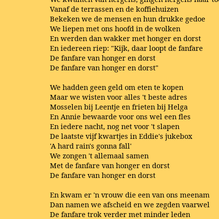
Vanaf de terrassen en de koffiehuizen
Bekeken we de mensen en hun drukke gedoe
We liepen met ons hoofd in de wolken
En werden dan wakker met honger en dorst
En iedereen riep: "Kijk, daar loopt de fanfare
De fanfare van honger en dorst
De fanfare van honger en dorst"
We hadden geen geld om eten te kopen
Maar we wisten voor alles 't beste adres
Mosselen bij Leentje en frieten bij Helga
En Annie bewaarde voor ons wel een fles
En iedere nacht, nog net voor 't slapen
De laatste vijf kwartjes in Eddie's jukebox
'A hard rain's gonna fall'
We zongen 't allemaal samen
Met de fanfare van honger en dorst
De fanfare van honger en dorst
En kwam er 'n vrouw die een van ons meenam
Dan namen we afscheid en we zegden vaarwel
De fanfare trok verder met minder leden