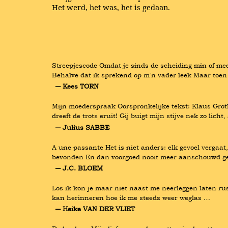
Het werd, het was, het is gedaan.
Streepjescode Omdat je sinds de scheiding min of mee
Behalve dat ik sprekend op m’n vader leek Maar toen
― Kees TORN
Mijn moederspraak Oorspronkelijke tekst: Klaus Groth 
dreeft de trots eruit! Gij buigt mijn stijve nek zo lich
― Julius SABBE
A une passante Het is niet anders: elk gevoel vergaa
bevonden En dan voorgoed nooit meer aanschouwd gela
― J.C. BLOEM
Los ik kon je maar niet naast me neerleggen laten rust
kan herinneren hoe ik me steeds weer weglas …
― Heike VAN DER VLIET