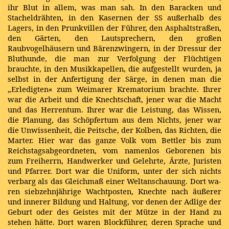
ihr Blut in allem, was man sah. In den Baracken und
Stacheldrähten, in den Kasernen der SS außerhalb des
Lagers, in den Prunkvillen der Führer, den Asphaltstraßen,
den Gärten, den Lautsprechern, den großen
Raubvogelhäusern und Bärenzwingern, in der Dressur der
Bluthunde, die man zur Verfolgung der Flüchtigen
brauchte, in den Musikkapellen, die aufgestellt wurden, ja
selbst in der Anfertigung der Särge, in denen man die
„Erledigten« zum Weimarer Krematorium brachte. Ihrer
war die Arbeit und die Knechtschaft, jener war die Macht
und das Herrentum. Ihrer war die Leistung, das Wissen,
die Planung, das Schöpfertum aus dem Nichts, jener war
die Unwissenheit, die Peitsche, der Kolben, das Richten, die
Marter. Hier war das ganze Volk vom Bettler bis zum
Reichstags­abge­ordneten, vom namen­los Geborenen bis
zum Freiherrn, Handwer­ker und Gelehrte, Ärzte, Juristen
und Pfarrer. Dort war die Uniform, unter der sich nichts
verbarg als das Gleichmaß einer Weltanschauung. Dort wa­
ren siebzehnjährige Wachtposten, Knechte nach äußerer
und innerer Bildung und Haltung, vor denen der Adlige der
Geburt oder des Geistes mit der Mütze in der Hand zu
stehen hätte. Dort waren Blockfüh­rer, deren Sprache und