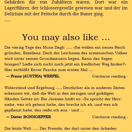
Gebärden die von Zuhältern waren. Dort war ein
Lagerführer, der Schlossergeselle gewesen war und der im
Delirium mit der Peitsche durch die Bun­er ging.
…..
You may also like …
Die vierzig Tage des Musa Dagh ….. »Sie wollen ein neues Reich 
gründen, Exzellenz. Doch der Leichnam des armenischen Volkes 
wird unter seinen Grundmauern liegen. Kann das Segen 
bringen? Ließe sich nicht noch jetzt ein friedlicher Weg finden?« 
Hier entblößt Enver Pascha zum ersten Mal …
― Franz (AUSTRIA) WERFEL
Continue reading ›
Widerstand und Ergebung ….. Deutlicher als in anderen Zeiten 
erkennen wir, daß die Welt in den zornigen und gnädigen 
Händen Gottes ist. Bei Jeremia heißt es: »So spricht der Herr: 
siehe, was ich gebaut habe, das breche ich ab, und was ich 
gepflanzt habe, das reiße ich aus - und …
― Dieter BONHOEFFER
Continue reading ›
Die letzte Welt ….. Der Fremde, der dort unter den Arkaden 