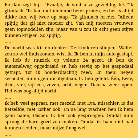
En dan zegt hij : "Evaatje, ik vind u zo geweldig, hè. "Ik
glimlach. "Ik kan met niemand beter praten, en het is altijd
dikke fun, wij twee op stap. "Ik glimlach breder. "Alleen
spijtig dat gij niet mooier zijt. Van mij moeten vrouwen
geen topmodellen zijn, maar van u zou ik echt geen stijve
kunnen krijgen. Zo spijtig.
…..
De nacht was kil en donker. De kinderen sliepen. Walter
zou zo wel thuiskomen, wist ik. Ik ben in mijn auto gestapt,
ik heb de muziek op volume 24 gezet, ik ben de
autosnelweg opgedraaid en heb stevig op het gaspedaal
getrapt. Tot ik honderdtachtig reed, En toen: negen
seconden mijn ogen dichtgedaan. Ik heb geteld. Één, twee,
drie, vier, vijf zes, zeven, acht, negen. Daarna weer open.
Het was nog altijd nacht.
…..
Ik heb veel gepraat, met mezelf, met Eva, misschien is dat
hetzelfde, met Esther ook. En na lang wachten ben ik hem
gaan halen, Casper. Ik ben ook gesprongen. Omdat mijn
sprong de hare goed zou maken. Omdat ik haar niet had
kunnen redden, maar mijzelf nog wel.
…..