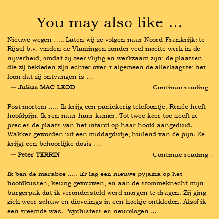
You may also like …
Nieuwe wegen ….. Laten wij ze volgen naar Noord-Frankrijk: te 
Rijsel b.v. vinden de Vlamingen zonder veel moeite werk in de 
nijverheid, omdat zij zeer vlijtig en werkzaam zijn; de plaatsen 
die zij bekleden zijn echter over 't algemeen de allerlaagste; het 
loon dat zij ontvangen is …
― Julius MAC LEOD
Continue reading ›
Post mortem ….. Ik krijg een paniekerig telefoontje. Renée heeft 
hoofdpijn. Ik ren naar haar kamer. Tot twee keer toe heeft ze 
precies de plaats van het infarct op haar hoofd aangeduid. 
Wakker geworden uit een middagdutje, huilend van de pijn. Ze 
krijgt een behoorlijke dosis …
― Peter TERRIN
Continue reading ›
Ik ben de maraboe ….. Er lag een nieuwe pyjama op het 
hoofdkussen, keurig gevouwen, en aan de stommeknecht mijn 
burgerpak dat ik verondersteld werd morgen te dragen. Zij ging 
zich weer schuw en dievelings in een hoekje ontkleden. Alsof ik 
een vreemde was. Psychiaters en neurologen …