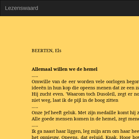
Lezenswaard
BEERTEN, Els
Allemaal willen we de hemel
…..
Omwille van de eer worden vele oorlogen begonne
ideeën in hun kop die opeens menen dat ze een z
Hij zucht even. 'Waarom toch Dusoleil, zegt er n
niet weg, laat ik de pijl in de boog zitten
…..
Onze Jef heeft geluk. Met zijn medaille komt hij 
Alle goede mensen komen in de hemel, zegt mene
…..
Ik ga naast haar liggen, leg mijn arm om haar heen
het opnieuw. Opeens, dat geluid. Knak. Hoog bov