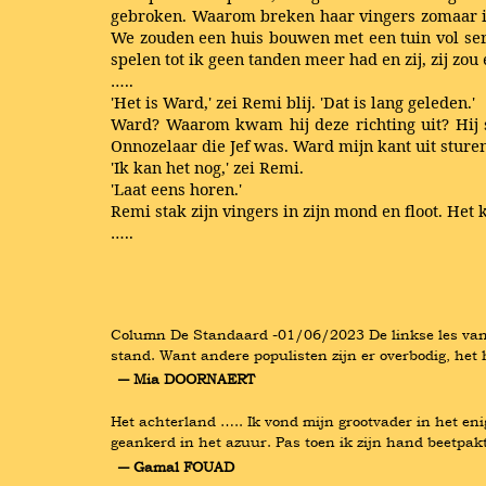
gebroken. Waarom breken haar vingers zomaar in
We zouden een huis bouwen met een tuin vol seri
spelen tot ik geen tanden meer had en zij, zij zou e
…..
'Het is Ward,' zei Remi blij. 'Dat is lang geleden.'
Ward? Waarom kwam hij deze richting uit? Hij stopt
Onnozelaar die Jef was. Ward mijn kant uit sturen
'Ik kan het nog,' zei Remi.
'Laat eens horen.'
Remi stak zijn vingers in zijn mond en floot. Het 
…..
Column De Standaard -01/06/2023 De linkse les van d
stand. Want andere populisten zijn er overbodig, het h
― Mia DOORNAERT
Het achterland ….. Ik vond mijn grootvader in het enig
geankerd in het azuur. Pas toen ik zijn hand beetpakt
― Gamal FOUAD