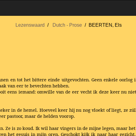
Lezenswaard
Dutch - Prose
BEERTEN, Els
n en tot het bittere einde uitgevochten. Geen enkele oorlog 
aak van eer te bevechten hebben.
ooit eens iemand: omwille van de eer vecht ik deze keer nu niet,
zeker in de hemel. Hoeveel keer hij nu nog vloekt of liegt, ze zú
er pastoor, maar de helden voorop.
. Ze is zo koud. Ik wil haar vingers in de mijne legen, maar het lu
en het gesuis in mijn oren. Geschokt kijk ik naar haar gezicht