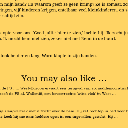
 mijn hand? En waarom geeft ze geen krimp? Ze is zomaar, zon
ngen, vijf kinderen krijgen, ontelbaar veel kleinkinderen, en
r altijd zijn.
e voor ons. 'Goed jullie hier te zien,' lachte hij. 'Ik zocht ju
. Ik mocht hem niet zien, zeker niet met Remi in de buurt.
klonk helder en lang. Ward klapte in zijn handen.
You may also like …
e PS ….. West-Europa ervaart een terugval van sociaaldemocratische 
eeft de PS al. Wallonië, een bevoorrechte ‘witte vlek’ in West …
e slaapvertrek met uitzicht over de baai. Hij zat rechtop in bed voor 
e keek hij me aan; heldere ogen in een ingevallen gezicht. Hij …