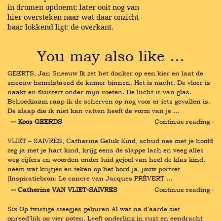
in dromen opdoemt: later ooit nog van
hier oversteken naar wat daar onzicht-
baar lokkend ligt: de overkant.
You may also like …
GEERTS, Jan Sneeuw Ik zet het donker op een kier en laat de 
sneeuw hemelsbreed de kamer binnen. Het is nacht. De vloer is 
naakt en fluistert onder mijn voeten. De lucht is van glas. 
Behoedzaam raap ik de scherven op nog voor er iets gevallen is. 
De slaap die ik niet kan vatten heeft de vorm van je …
― Koos GEERDS
Continue reading ›
VLIET – SAIVRES, Catherine Geluk Kind, schud nee met je hoofd 
zeg ja met je hart kind, krijg eens de slappe lach en veeg alles 
weg cijfers en woorden onder luid gejoel van heel de klas kind, 
neem wat krijtjes en teken op het bord ja, jouw portret 
(Inspiratiebron: Le cancre van Jacques PRÉVERT …
― Catherine VAN VLIET-SAIVRES
Continue reading ›
Six Op twistige steegjes geburen Al wat na d’aarde ziet 
onreed’lijk op vier poten, Leeft onderling in rust en eendracht 