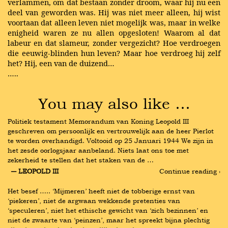
verlammen, om dat bestaan zonder droom, waar hij nu een
deel van geworden was. Hij was niet meer alleen, hij wist
voortaan dat alleen leven niet mogelijk was, maar in welke
enigheid waren ze nu allen opgesloten! Waarom al dat
labeur en dat slameur, zonder vergezicht? Hoe verdroegen
die eeuwig-blinden hun leven? Maar hoe verdroeg hij zelf
het? Hij, een van de duizend…
…..
You may also like …
Politiek testament Memorandum van Koning Leopold III 
geschreven om persoonlijk en vertrouwelijk aan de heer Pierlot 
te worden overhandigd. Voltooid op 25 Januari 1944 We zijn in 
het zesde oorlogsjaar aanbeland. Niets laat ons toe met 
zekerheid te stellen dat het staken van de …
― LEOPOLD III
Continue reading ›
Het besef ….. ‘Mijmeren’ heeft niet de tobberige ernst van 
‘piekeren’, niet de argwaan wekkende pretenties van 
‘speculeren’, niet het ethische gewicht van ‘zich bezinnen’ en 
niet de zwaarte van ‘peinzen’, maar het spreekt bijna plechtig 