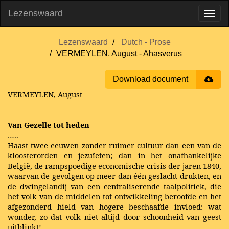
Lezenswaard
Lezenswaard
Dutch - Prose
VERMEYLEN, August - Ahasverus
Download document
VERMEYLEN, August
Van Gezelle tot heden
…..
Haast twee eeuwen zonder ruimer cultuur dan een van de
kloosterorden en jezuïeten; dan in het onafhankelijke
België, de rampspoedige economische crisis der jaren 1840,
waarvan de gevolgen op meer dan één geslacht drukten, en
de dwingelandij van een centraliserende taalpolitiek, die
het volk van de middelen tot ontwikkeling beroofde en het
afgezonderd hield van hogere beschaafde invloed: wat
wonder, zo dat volk niet altijd door schoonheid van geest
uitblinkt!