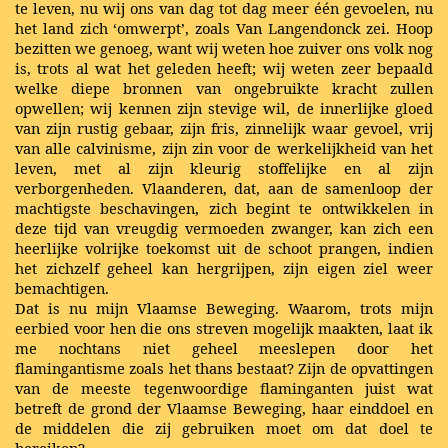
te leven, nu wij ons van dag tot dag meer één gevoelen, nu
het land zich ‘omwerpt’, zoals Van Langendonck zei. Hoop
bezitten we genoeg, want wij weten hoe zuiver ons volk nog
is, trots al wat het geleden heeft; wij weten zeer bepaald
welke diepe bronnen van ongebruikte kracht zullen
opwellen; wij kennen zijn stevige wil, de innerlijke gloed
van zijn rustig gebaar, zijn fris, zinnelijk waar gevoel, vrij
van alle calvinisme, zijn zin voor de werkelijkheid van het
leven, met al zijn kleurig stoffelijke en al zijn
verborgenheden. Vlaanderen, dat, aan de samenloop der
machtigste beschavingen, zich begint te ontwikkelen in
deze tijd van vreugdig vermoeden zwanger, kan zich een
heerlijke volrijke toekomst uit de schoot prangen, indien
het zichzelf geheel kan hergrijpen, zijn eigen ziel weer
bemachtigen.
Dat is nu mijn Vlaamse Beweging. Waarom, trots mijn
eerbied voor hen die ons streven mogelijk maakten, laat ik
me nochtans niet geheel meeslepen door het
flamingantisme zoals het thans bestaat? Zijn de opvattingen
van de meeste tegenwoordige flaminganten juist wat
betreft de grond der Vlaamse Beweging, haar einddoel en
de middelen die zij gebruiken moet om dat doel te