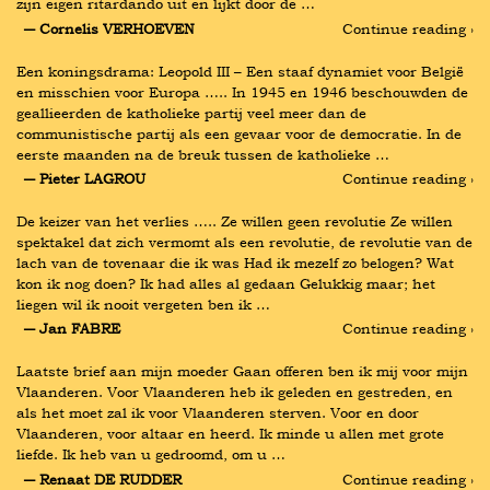
zijn eigen ritardando uit en lijkt door de …
― Cornelis VERHOEVEN
Continue reading ›
Een koningsdrama: Leopold III – Een staaf dynamiet voor België 
en misschien voor Europa ….. In 1945 en 1946 beschouwden de 
geallieerden de katholieke partij veel meer dan de 
communistische partij als een gevaar voor de democratie. In de 
eerste maanden na de breuk tussen de katholieke …
― Pieter LAGROU
Continue reading ›
De keizer van het verlies ….. Ze willen geen revolutie Ze willen 
spektakel dat zich vermomt als een revolutie, de revolutie van de 
lach van de tovenaar die ik was Had ik mezelf zo belogen? Wat 
kon ik nog doen? Ik had alles al gedaan Gelukkig maar; het 
liegen wil ik nooit vergeten ben ik …
― Jan FABRE
Continue reading ›
Laatste brief aan mijn moeder Gaan offeren ben ik mij voor mijn 
Vlaanderen. Voor Vlaanderen heb ik geleden en gestreden, en 
als het moet zal ik voor Vlaanderen sterven. Voor en door 
Vlaanderen, voor altaar en heerd. Ik minde u allen met grote 
liefde. Ik heb van u gedroomd, om u …
― Renaat DE RUDDER
Continue reading ›