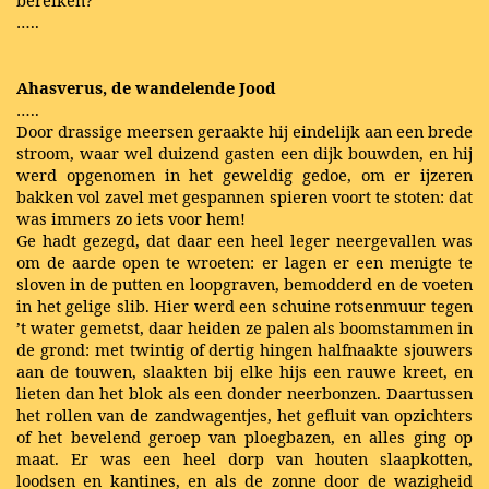
bereiken?
…..
Ahasverus, de wandelende Jood
…..
Door drassige meersen geraakte hij eindelijk aan een brede
stroom, waar wel duizend gasten een dijk bouwden, en hij
werd opgenomen in het geweldig gedoe, om er ijzeren
bakken vol zavel met gespannen spieren voort te stoten: dat
was immers zo iets voor hem!
Ge hadt gezegd, dat daar een heel leger neergevallen was
om de aarde open te wroeten: er lagen er een menigte te
sloven in de putten en loopgraven, bemodderd en de voeten
in het gelige slib. Hier werd een schuine rotsenmuur tegen
’t water gemetst, daar heiden ze palen als boomstammen in
de grond: met twintig of dertig hingen halfnaakte sjouwers
aan de touwen, slaakten bij elke hijs een rauwe kreet, en
lieten dan het blok als een donder neerbonzen. Daartussen
het rollen van de zandwagentjes, het gefluit van opzichters
of het bevelend geroep van ploegbazen, en alles ging op
maat. Er was een heel dorp van houten slaapkotten,
loodsen en kantines, en als de zonne door de wazigheid