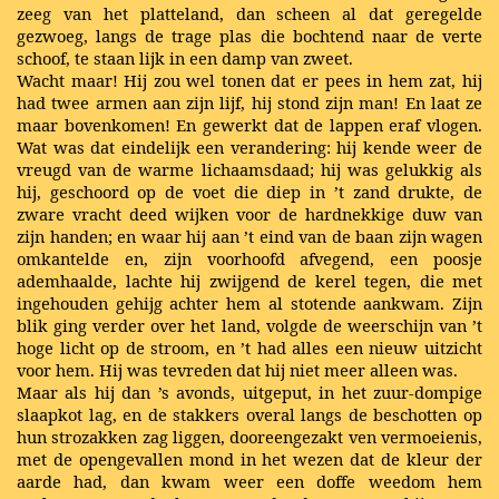
zeeg van het platteland, dan scheen al dat geregelde
gezwoeg, langs de trage plas die bochtend naar de verte
schoof, te staan lijk in een damp van zweet.
Wacht maar! Hij zou wel tonen dat er pees in hem zat, hij
had twee armen aan zijn lijf, hij stond zijn man! En laat ze
maar bovenkomen! En gewerkt dat de lappen eraf vlogen.
Wat was dat eindelijk een verandering: hij kende weer de
vreugd van de warme lichaamsdaad; hij was gelukkig als
hij, geschoord op de voet die diep in ’t zand drukte, de
zware vracht deed wijken voor de hardnekkige duw van
zijn handen; en waar hij aan ’t eind van de baan zijn wagen
omkantelde en, zijn voorhoofd afvegend, een poosje
ademhaalde, lachte hij zwijgend de kerel tegen, die met
ingehouden gehijg achter hem al stotende aankwam. Zijn
blik ging verder over het land, volgde de weerschijn van ’t
hoge licht op de stroom, en ’t had alles een nieuw uitzicht
voor hem. Hij was tevreden dat hij niet meer alleen was.
Maar als hij dan ’s avonds, uitgeput, in het zuur-dompige
slaapkot lag, en de stakkers overal langs de beschotten op
hun strozakken zag liggen, dooreengezakt ven vermoeienis,
met de opengevallen mond in het wezen dat de kleur der
aarde had, dan kwam weer een doffe weedom hem