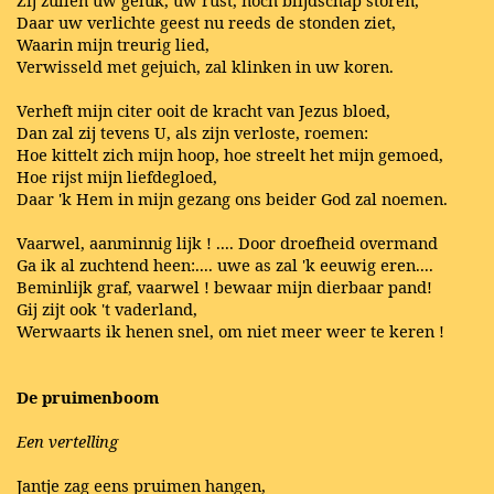
Zij zullen uw geluk, uw rust, noch blijdschap storen,
Daar uw verlichte geest nu reeds de stonden ziet,
Waarin mijn treurig lied,
Verwisseld met gejuich, zal klinken in uw koren.
Verheft mijn citer ooit de kracht van Jezus bloed,
Dan zal zij tevens U, als zijn verloste, roemen:
Hoe kittelt zich mijn hoop, hoe streelt het mijn gemoed,
Hoe rijst mijn liefdegloed,
Daar 'k Hem in mijn gezang ons beider God zal noemen.
Vaarwel, aanminnig lijk ! .... Door droefheid overmand
Ga ik al zuchtend heen:.... uwe as zal 'k eeuwig eren....
Beminlijk graf, vaarwel ! bewaar mijn dierbaar pand!
Gij zijt ook 't vaderland,
Werwaarts ik henen snel, om niet meer weer te keren !
De pruimenboom
Een vertelling
Jantje zag eens pruimen hangen,