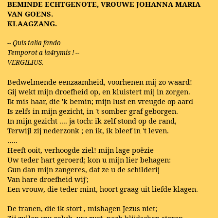
BEMINDE ECHTGENOTE, VROUWE JOHANNA MARIA
VAN GOENS.
KLAAGZANG.
-- Quis talia fando
Temporot a la4rymis ! --
VERGILIUS.
Bedwelmende eenzaamheid, voorhenen mij zo waard!
Gij wekt mijn droefheid op, en kluistert mij in zorgen.
Ik mis haar, die 'k bemin; mijn lust en vreugde op aard
Is zelfs in mijn gezicht, in 't somber graf geborgen.
In mijn gezicht .... ja toch: ik zelf stond op de rand,
Terwijl zij nederzonk ; en ik, ik bleef in 't leven.
…..
Heeft ooit, verhoogde ziel! mijn lage poëzie
Uw teder hart geroerd; kon u mijn lier behagen:
Gun dan mijn zangeres, dat ze u de schilderij
Van hare droefheid wij';
Een vrouw, die teder mint, hoort graag uit liefde klagen.
De tranen, die ik stort , mishagen Jezus niet;