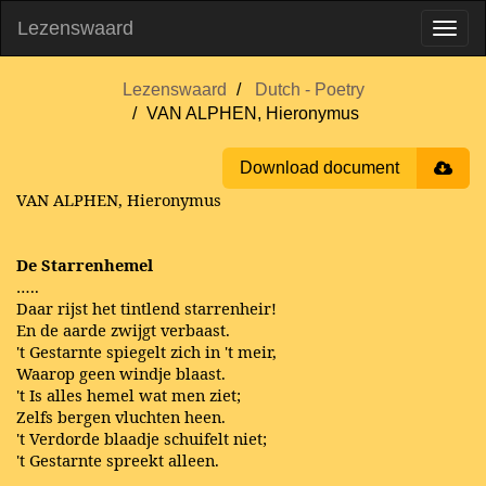
Lezenswaard
Lezenswaard
Dutch - Poetry
VAN ALPHEN, Hieronymus
Download document
VAN ALPHEN, Hieronymus
De Starrenhemel
…..
Daar rijst het tintlend starrenheir!
En de aarde zwijgt verbaast.
't Gestarnte spiegelt zich in 't meir,
Waarop geen windje blaast.
't Is alles hemel wat men ziet;
Zelfs bergen vluchten heen.
't Verdorde blaadje schuifelt niet;
't Gestarnte spreekt alleen.