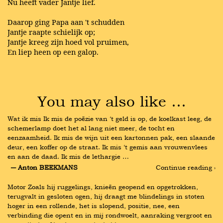
Nu heeft vader Jantje lief.
Daarop ging Papa aan 't schudden
Jantje raapte schielijk op;
Jantje kreeg zijn hoed vol pruimen,
En liep heen op een galop.
You may also like …
Wat ik mis Ik mis de poëzie van ‘t geld is op, de koelkast leeg, de 
schemerlamp doet het al lang niet meer, de tocht en 
eenzaamheid. Ik mis de wijn uit een kartonnen pak, een slaande 
deur, een koffer op de straat. Ik mis ‘t gemis aan vrouwenvlees 
en aan de daad. Ik mis de lethargie …
― Anton BEEKMANS
Continue reading ›
Motor Zoals hij ruggelings, knieën geopend en opgetrokken, 
terugvalt in gesloten ogen, hij draagt me blindelings in stoten 
hoger in een rollende, het is slopend, positie, nee, een 
verbinding die opent en in mij rondwoelt, aanraking vergroot en 