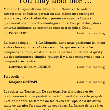
You may also like …
Madame Chrysanthème Chap. II ….. Toute cette nature 
exubérante et fraîche portait en elle-même une étrangeté 
japonaise ; cela résidait dans je-ne-sais-quoi de bizarre 
qu'avaient les cimes des montagnes et, si l'on peut dire, dans 
l'invraisemblance de certaines choses trop jolies. Des …
― Pierre LOTI
Continue reading ›
La monadologie ….. 1. La Monade, dont nous parlerons ici, n’est 
autre chose qu’une substance simple, qui entre dans les 
composés ; simple, c’est-à-dire sans parties. 2. Et il faut qu’il y 
ait des substances simples, puisqu’il y a des compo¬sés ; car le 
composé n’est autre …
― Gottfried Wilhelm LEIBNIZ
Continue reading ›
Persepolis …
― Marjane SATRAPI
Continue reading ›
Le rocher de Tanios ..... De ces journées d'angoisse et de 
confusion on trouve peut-être un écho voilé dans cette page du 
livre de Nader: "La femme de tes rêves est l'épouse d'un autre, 
mais ce dernier l'a chassée de ses rêves. La femme de tes rêves 
est l'esclave d'un marin. Il était …