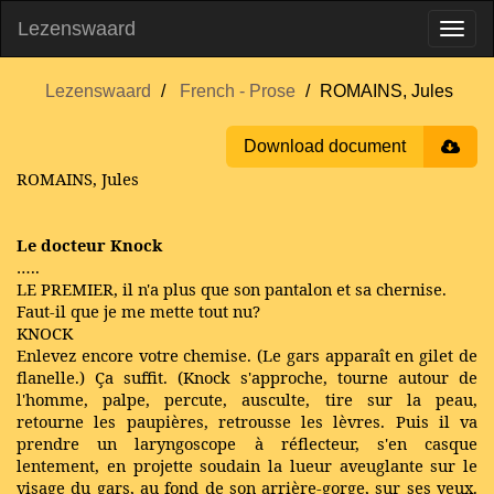
Lezenswaard
Lezenswaard
French - Prose
ROMAINS, Jules
Download document
ROMAINS, Jules
Le docteur Knock
…..
LE PREMIER, il n'a plus que son pantalon et sa chernise.
Faut-il que je me mette tout nu?
KNOCK
Enlevez encore votre chemise. (Le gars apparaît en gilet de
flanelle.) Ça suffit. (Knock s'approche, tourne autour de
l'homme, palpe, percute, ausculte, tire sur la peau,
retourne les paupières, retrousse les lèvres. Puis il va
prendre un laryngoscope à réflecteur, s'en casque
lentement, en projette soudain la lueur aveuglante sur le
visage du gars, au fond de son arrière-gorge, sur ses yeux.