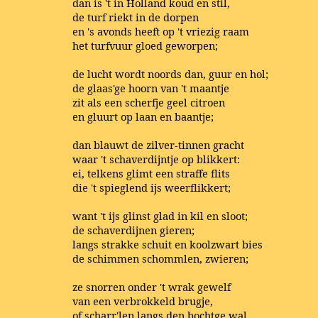
dan is 't in Holland koud en stil,
de turf riekt in de dorpen
en 's avonds heeft op 't vriezig raam
het turfvuur gloed geworpen;
de lucht wordt noords dan, guur en hol;
de glaas'ge hoorn van 't maantje
zit als een scherfje geel citroen
en gluurt op laan en baantje;
dan blauwt de zilver-tinnen gracht
waar 't schaverdijntje op blikkert:
ei, telkens glimt een straffe flits
die 't spieglend ijs weerflikkert;
want 't ijs glinst glad in kil en sloot;
de schaverdijnen gieren;
langs strakke schuit en koolzwart bies
de schimmen schommlen, zwieren;
ze snorren onder 't wrak gewelf
van een verbrokkeld brugje,
of scharr'len langs den bochtge wal