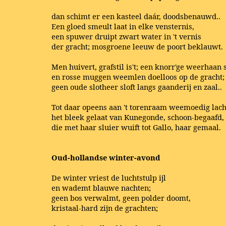
dan schimt er een kasteel daár, doodsbenauwd..
Een gloed smeult laat in elke vensternis,
een spuwer druipt zwart water in 't vernis
der gracht; mosgroene leeuw de poort beklauwt.
Men huivert, grafstil is't; een knorr'ge weerhaan 
en rosse muggen weemlen doelloos op de gracht;
geen oude slotheer sloft langs gaanderij en zaal..
Tot daar opeens aan 't torenraam weemoedig lach
het bleek gelaat van Kunegonde, schoon-begaafd,
die met haar sluier wuift tot Gallo, haar gemaal.
Oud-hollandse winter-avond
De winter vriest de luchtstulp ijl
en wademt blauwe nachten;
geen bos verwalmt, geen polder doomt,
kristaal-hard zijn de grachten;