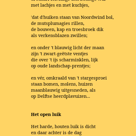
met lachjes en met kuchjes,
'dat d'huiken staan van Noordwind bol,
de mutsplumagies rillen,
de bouwen, kap en troesbroek dik
als verkensblazen zwillen;
en onder 't blauwig licht der maan
zijn 't zwart-geëtste ventjes
die over 't ijs scharminklen, lijk
op oude landschap-prentjes;
en vér, omkraald van 't stargesproei
staan bomen, molens, huizen
maanblauwig uitgesneden, als
op Delftse heerdplavuizen...
Het open luik
Het harde, houten luik is dicht
en daar achter is de dag