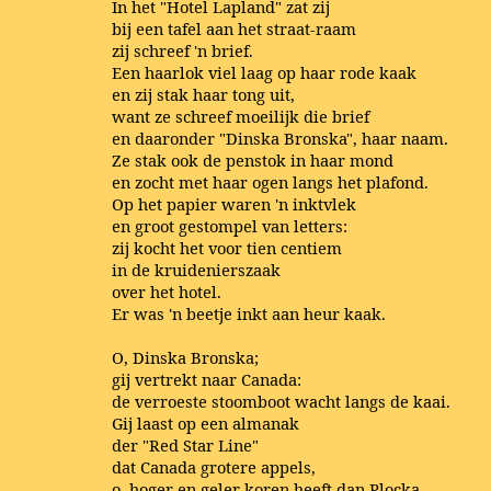
In het "Hotel Lapland" zat zij
bij een tafel aan het straat-raam
zij schreef 'n brief.
Een haarlok viel laag op haar rode kaak
en zij stak haar tong uit,
want ze schreef moeilijk die brief
en daaronder "Dinska Bronska", haar naam.
Ze stak ook de penstok in haar mond
en zocht met haar ogen langs het plafond.
Op het papier waren 'n inktvlek
en groot gestompel van letters:
zij kocht het voor tien centiem
in de kruidenierszaak
over het hotel.
Er was 'n beetje inkt aan heur kaak.
O, Dinska Bronska;
gij vertrekt naar Canada:
de verroeste stoomboot wacht langs de kaai.
Gij laast op een almanak
der "Red Star Line"
dat Canada grotere appels,
o, hoger en geler koren heeft dan Plocka.