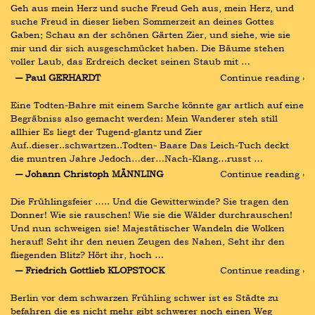
Geh aus mein Herz und suche Freud Geh aus, mein Herz, und 
suche Freud in dieser lieben Sommerzeit an deines Gottes 
Gaben; Schau an der schönen Gärten Zier, und siehe, wie sie 
mir und dir sich ausgeschmücket haben. Die Bäume stehen 
voller Laub, das Erdreich decket seinen Staub mit …
― Paul GERHARDT
Continue reading ›
Eine Todten-Bahre mit einem Sarche könnte gar artlich auf eine 
Begräbniss also gemacht werden: Mein Wanderer steh still 
allhier Es liegt der Tugend-glantz und Zier 
Auf..dieser..schwartzen..Todten- Baare Das Leich-Tuch deckt 
die muntren Jahre Jedoch…der…Nach-Klang…russt …
― Johann Christoph MÄNNLING
Continue reading ›
Die Frühlingsfeier ….. Und die Gewitterwinde? Sie tragen den 
Donner! Wie sie rauschen! Wie sie die Wälder durchrauschen! 
Und nun schweigen sie! Majestätischer Wandeln die Wolken 
herauf! Seht ihr den neuen Zeugen des Nahen, Seht ihr den 
fliegenden Blitz? Hört ihr, hoch …
― Friedrich Gottlieb KLOPSTOCK
Continue reading ›
Berlin vor dem schwarzen Frühling schwer ist es Städte zu 
befahren die es nicht mehr gibt schwerer noch einen Weg 