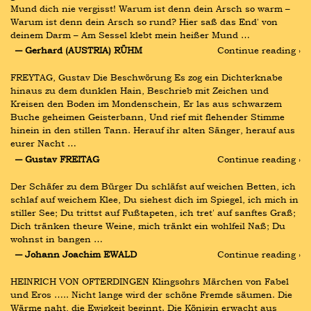
Mund dich nie vergisst! Warum ist denn dein Arsch so warm – 
Warum ist denn dein Arsch so rund? Hier saß das End' von 
deinem Darm – Am Sessel klebt mein heißer Mund …
― Gerhard (AUSTRIA) RÜHM
Continue reading ›
FREYTAG, Gustav Die Beschwörung Es zog ein Dichterknabe 
hinaus zu dem dunklen Hain, Beschrieb mit Zeichen und 
Kreisen den Boden im Mondenschein, Er las aus schwarzem 
Buche geheimen Geisterbann, Und rief mit flehender Stimme 
hinein in den stillen Tann. Herauf ihr alten Sänger, herauf aus 
eurer Nacht …
― Gustav FREITAG
Continue reading ›
Der Schäfer zu dem Bürger Du schläfst auf weichen Betten, ich 
schlaf auf weichem Klee, Du siehest dich im Spiegel, ich mich in 
stiller See; Du trittst auf Fußtapeten, ich tret' auf sanftes Graß; 
Dich tränken theure Weine, mich tränkt ein wohlfeil Naß; Du 
wohnst in bangen …
― Johann Joachim EWALD
Continue reading ›
HEINRICH VON OFTERDINGEN Klingsohrs Märchen von Fabel 
und Eros ….. Nicht lange wird der schöne Fremde säumen. Die 
Wärme naht, die Ewigkeit beginnt. Die Königin erwacht aus 