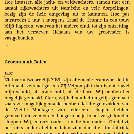
Hoe intussen alle jacht- en veldwachters, samen met een
aantal rijkswachters uit Namèche en vele dorpelingen,
bezig zijn de hele omgeving uit te kammen. Hoe pas
omstreeks 2 uur ’s morgens Graaf de Grunne in een touw
blijft haperen, waarvan het andere eind, tot zijn ontzetting,
aan het versteven lichaam van uw grootvader is
vastgebonden.
…..
Groenten uit Balen
…..
JAN
Niet verantwoordelijk? Wij zijn allemaal verantwoordelijk.
Allemaal, verstaat ge. Als ZIJ Velpon pikt dan is dat zowel
mijn schuld, als uw schuld, als de hare. Wij hebben het
mogelijk gemaakt, Clara, wij hebben het mogelijk gemaakt
zoals we mogelijk gemaakt hebben dat die geldzakken van
de Vieille Montagne van iedereen schapen hebben
gemaakt, die ze met een hongerloontje in het vergif konden
stoppen. Wij, en onze ouders, en die hun ouders. Omdat zij
ons niks anders hebben laten zien dan die stinkfabriek,
omdat ze trekpaarden met oogkleppen van ons hebben