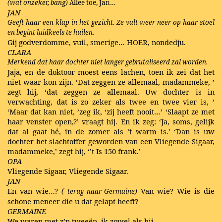
(wat onzeker, bang)
Allee toe, Jan…
JAN
Geeft haar een klap in het gezicht. Ze valt weer neer op haar stoel
en begint luidkeels te huilen.
Gij godverdomme, vuil, smerige… HOER, nondedju.
CLARA
Merkend dat haar dochter niet langer gebrutaliseerd zal worden.
Jaja, en de doktoor moest eens lachen, toen ik zei dat het
niet waar kon zijn. ‘Dat zeggen ze allemaal, madammeke, ’
zegt hij, ‘dat zeggen ze allemaal. Uw dochter is in
verwachting, dat is zo zeker als twee en twee vier is, ’
‘Maar dat kan niet, ’zeg ik, ‘zij heeft nooit…’ ‘Slaapt ze met
haar venster open,?’ vraagt hij. En ik zeg: ‘Ja, soms, gelijk
dat al gaat hé, in de zomer als ’t warm is.’ ‘Dan is uw
dochter het slachtoffer geworden van een Vliegende Sigaar,
madammeke,’ zegt hij, ‘’t Is 150 frank.’
OPA
Vliegende Sigaar, Vliegende Sigaar.
JAN
En van wie…?
(
Van wie? Wie is die
terug naar Germaine)
schone meneer die u dat gelapt heeft?
GERMAINE
We waren met z’n tweeën, ik zowel als hij…