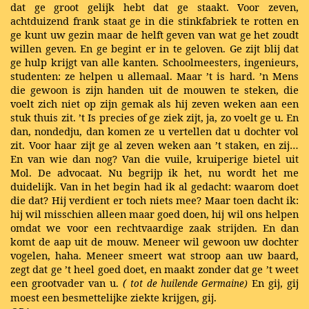
dat ge groot gelijk hebt dat ge staakt. Voor zeven,
achtduizend frank staat ge in die stinkfabriek te rotten en
ge kunt uw gezin maar de helft geven van wat ge het zoudt
willen geven. En ge begint er in te geloven. Ge zijt blij dat
ge hulp krijgt van alle kanten. Schoolmeesters, ingenieurs,
studenten: ze helpen u allemaal. Maar ’t is hard. ’n Mens
die gewoon is zijn handen uit de mouwen te steken, die
voelt zich niet op zijn gemak als hij zeven weken aan een
stuk thuis zit. ’t Is precies of ge ziek zijt, ja, zo voelt ge u. En
dan, nondedju, dan komen ze u vertellen dat u dochter vol
zit. Voor haar zijt ge al zeven weken aan ’t staken, en zij…
En van wie dan nog? Van die vuile, kruiperige bietel uit
Mol. De advocaat. Nu begrijp ik het, nu wordt het me
duidelijk. Van in het begin had ik al gedacht: waarom doet
die dat? Hij verdient er toch niets mee? Maar toen dacht ik:
hij wil misschien alleen maar goed doen, hij wil ons helpen
omdat we voor een rechtvaardige zaak strijden. En dan
komt de aap uit de mouw. Meneer wil gewoon uw dochter
vogelen, haha. Meneer smeert wat stroop aan uw baard,
zegt dat ge ’t heel goed doet, en maakt zonder dat ge ’t weet
een grootvader van u.
(
En gij, gij
tot de huilende Germaine)
moest een besmettelijke ziekte krijgen, gij.