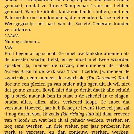
gemaakt, omdat ze ‘brave Kempenaars’ van ons hebben
gemaakt. Van die idiote, knikkebollende snullen, met een
Paternoster om hun kneukels, die meenden dat ze met een
Weesgegroetje het hart van de Société Générale konden
versuikeren.
CLARA
Nu nog schoner ...
JAN
En ’t begon al op school. Ge moet uw klakske afnemen als
de meester voorbij fietst, en ge moet met twee woorden
spreken. Ja, meneer de rotzak, neen meneer de rotzak
En in de kerk was ’t van ’t zelfde. Ja, meneer de
(woedend)
zwartrok, neen meneer de zwartrok.
Kind,
(Tot Germaine)
doe me een plezier, ga van onder mijn ogen uit, ik wil niet
dat ge me zo ziet. Ik wil niet dat ge denkt dat ik alle schuld
op u steek maar ik ben in staat u de schedel in te slagen,
omdat alles, alles, alles verkeerd loopt. Ge moet dat
verstaan. Hoeveel jaar heb ik nog te leven? Hoeveel jaar zal
’t nog duren voor ik zoals
hij daar creveer
(kin richting stal)
van ’t lood? En wat heb ik al gehad? Werken, werken en
nog eens werken. En drie weken per jaar proberen het
werk te vergeten, en dan opnieuw, werken, werken,