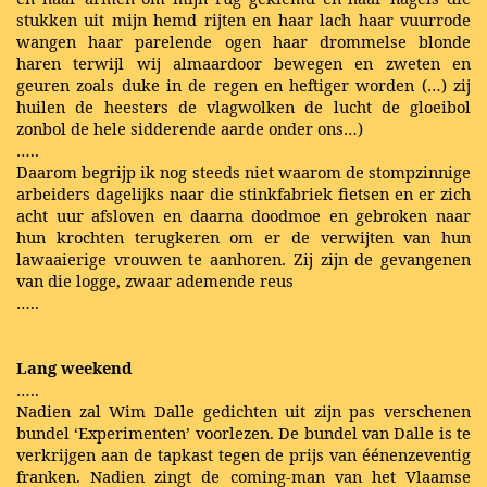
stukken uit mijn hemd rijten en haar lach haar vuurrode
wangen haar parelende ogen haar drommelse blonde
haren terwijl wij almaardoor bewegen en zweten en
geuren zoals duke in de regen en heftiger worden (…) zij
huilen de heesters de vlagwolken de lucht de gloeibol
zonbol de hele sidderende aarde onder ons…)
…..
Daarom begrijp ik nog steeds niet waarom de stompzinnige
arbeiders dagelijks naar die stinkfabriek fietsen en er zich
acht uur afsloven en daarna doodmoe en gebroken naar
hun krochten terugkeren om er de verwijten van hun
lawaaierige vrouwen te aanhoren. Zij zijn de gevangenen
van die logge, zwaar ademende reus
…..
Lang weekend
…..
Nadien zal Wim Dalle gedichten uit zijn pas verschenen
bundel ‘Experimenten’ voorlezen. De bundel van Dalle is te
verkrijgen aan de tapkast tegen de prijs van éénenzeventig
franken. Nadien zingt de coming-man van het Vlaamse