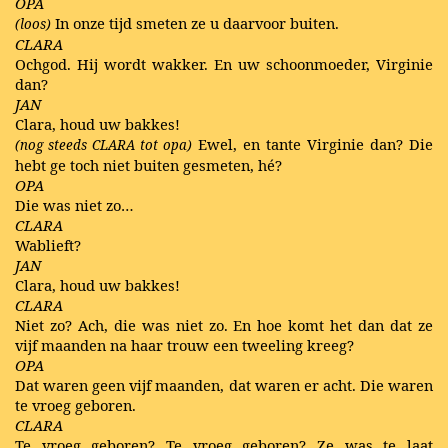
OPA
In onze tijd smeten ze u daarvoor buiten.
(loos)
CLARA
Ochgod. Hij wordt wakker. En uw schoonmoeder, Virginie
dan?
JAN
Clara, houd uw bakkes!
Ewel, en tante Virginie dan? Die
(nog steeds
CLARA
tot opa)
hebt ge toch niet buiten gesmeten, hé?
OPA
Die was niet zo…
CLARA
Wablieft?
JAN
Clara, houd uw bakkes!
CLARA
Niet zo? Ach, die was niet zo. En hoe komt het dan dat ze
vijf maanden na haar trouw een tweeling kreeg?
OPA
Dat waren geen vijf maanden, dat waren er acht. Die waren
te vroeg geboren.
CLARA
Te vroeg geboren? Te vroeg geboren? Ze was te laat