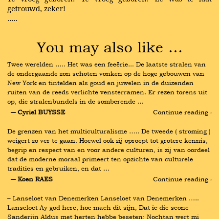
getrouwd, zeker!
…..
You may also like …
Twee werelden ….. Het was een feeërie... De laatste stralen van 
de ondergaande zon schoten vonken op de hoge gebouwen van 
New York en tintelden als goud en juwelen in de duizenden 
ruiten van de reeds verlichte vensterramen. Er rezen torens uit 
op, die stralenbundels in de somberende …
― Cyriel BUYSSE
Continue reading ›
De grenzen van het multiculturalisme ….. De tweede ( stroming ) 
weigert zo ver te gaan. Hoewel ook zij oproept tot grotere kennis, 
begrip en respect van en voor andere culturen, is zij van oordeel 
dat de moderne moraal primeert ten opzichte van culturele 
tradities en gebruiken, en dat …
― Koen RAES
Continue reading ›
– Lanseloet van Denemerken Lanseloet van Denemerken ….. 
Lanseloet Ay god here, hoe mach dit sijn, Dat ic die scone 
Sanderijn Aldus met herten hebbe beseten; Nochtan wert mi 