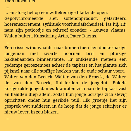
Toen mocht het.
…..
… en sloeg het op een willekeurige bladzijde open.
Gepolychromeerde slet, softenonproduct, gelardeerd
hoerenexcrement, syfilitiek voorhuidafscheidsel, las hij. Hij
nam zijn potloodje en schreef eronder: - Leuven Vlaams,
Walen buiten, Kunstkring Artis, Pater Daems.
…..
Een frisse wind waaide naar binnen toen een donkerharige
jongeman met zwarte hoornen bril en pluizige
bakkebaarden binnenstapte. Er ontkiemde meteen een
gedempt geroezemoes achter de tapkast en het plantte zich
pijlsnel naar alle stoffige hoeken van de oude schuur voort.
Walter van den Broeck, Walter van den Broeck, de Walter,
de van den Broeck, fluisterden de jongelui. Enkele
kortgerokte jongedames klampten zich aan de tapkast vast
en haalden diep adem, zodat hun jonge borstjes zich stevig
oprichtten onder hun geribde pull. Elk groepje liet zijn
gesprek wat sudderen in de hoop dat de jonge schrijver er
nieuw leven in zou blazen.
…..