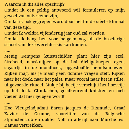
Waarom ik dit alles opschrijf?
Omdat ik een geldig antwoord wil formuleren op mijn
gevoel van ontvreemd zijn,
Omdat ik ook gegrepen word door het fin-de-siècle-klimaat
van deze tijd,
Omdat ik weldra vijfendertig jaar oud zal worden,
Omdat ik bang ben voor hetgeen nog uit de broeierige
schoot van deze wereldcrisis kan komen.
…..
Menig Kempens kunstschilder plant hier zijn ezel.
Strohoed, neusknijper op de hal dichtgeknepen ogen,
sigaartje in de mondhoek, opgesloofde hemdsmouwen.
Kijken mag, als je maar geen domme vragen stelt. Kijken
naar het doek, naar het palet, maar vooral naar het in stilte,
uitgevoerde ritueel. Stukje bij beetje verschijnt het hoevetje
op het doek. Glimlachen, goedkeurend knikken en toch
voelen dat hier gelogen wordt.
…..
Hoe Vleugeladjudant Baron Jacques de Dixmude, Graaf
Xavier de Grunne, voorzitter van de Belgische
alpinistenclub en dokter Nolf in allerijl naar Marche-les-
Dames vertrekken.