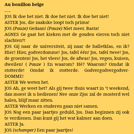
Au bouillon belge
…..
JOS Ik doe het niet. Ik doe het niet. Ik doe het niet!
ASTER Jos, die zaakske loopt toch prima!
JOS
(Pauze)
Gedaan!
(Pauze)
Niet meer. Basta!
AGNES Ge gaat het kieken met de gouden eieren toch niet
slachten?!
JOS Gij naar de universiteit, zij naar de balletklas, en ik?
Hier! Hier, godverdomme! Jos, tafel één! Jos, tafel twee! Jos,
de groenten! Jos, het vlees! Jos, de afwas! Jos, vegen, kuisen,
dweilen! (
Pauze
) En waarom? Hè? Waarom? Omdat ik
stotterde! Omdat ik stotterde. Godvergodvergodver-
DOMME!
ASTER We weten het.
JOS Ah, ge weet het? Als gij twee thuis waart in ’t weekend,
dan moest ik u bedienen! Nee onze Zjos zal de mosterd wel
halen, blijf maar zitten.
ASTER Werken en studeren gaan niet samen.
JOS Nog een paar jaartjes geduld, Jos. Dan beginnen zij ook
te verdienen. Dan kunt gij het wat kalmer aan doen.
ASTER Ja.
JOS
(schamper)
Een paar jaartjes!