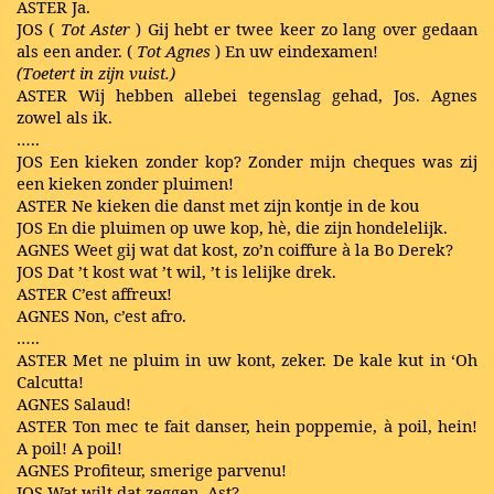
ASTER Ja.
JOS (
Tot Aster
) Gij hebt er twee keer zo lang over gedaan
als een ander. (
Tot Agnes
) En uw eindexamen!
(Toetert in zijn vuist.)
ASTER Wij hebben allebei tegenslag gehad, Jos. Agnes
zowel als ik.
…..
JOS Een kieken zonder kop? Zonder mijn cheques was zij
een kieken zonder pluimen!
ASTER Ne kieken die danst met zijn kontje in de kou
JOS En die pluimen op uwe kop, hè, die zijn hondelelijk.
AGNES Weet gij wat dat kost, zo’n coiffure à la Bo Derek?
JOS Dat ’t kost wat ’t wil, ’t is lelijke drek.
ASTER C’est affreux!
AGNES Non, c’est afro.
…..
ASTER Met ne pluim in uw kont, zeker. De kale kut in ‘Oh
Calcutta!
AGNES Salaud!
ASTER Ton mec te fait danser, hein poppemie, à poil, hein!
A poil! A poil!
AGNES Profiteur, smerige parvenu!
JOS Wat wilt dat zeggen, Ast?