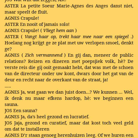
ASTER La petite Soeur Marie-Agnes des Anges danst niet,
maar speelt de fluit.
AGNES Crapule!
ASTER En nooit of jamais solo!
AGNES Crapule! (
Vliegt hem aan
)
ASTER (
Vangt haar op, trekt haar mee naar een spiegel
.)
Hoelang nog krijgt ge ze plat met uw verlopen smoel, denkt
ge?
AGNES (
Zich vermannend
) En gij dan, meneer de public
relations? Reizen en dineren met poepsjiek volk, hè? De
verste reis die gij ooit gemaakt hebt, dat was met de schoen
van de directeur onder uw kont, dwars door het gat van de
deur en recht naar de overkant van de straat, ja!
…..
AGNES Ja, wat gaan we dan juist doen…? We kunnen … Wel,
ik denk nu maar efkens hardop, hè: we beginnen een
sauna.
JOS Een sauna?
AGNES Ja, da’s heel gezond en lucratief.
JOS Jaja, gezond en curatief, maar dat kost toch veel geld
om dat te installeren
AGNES D’r staan genoeg herenhuizen leeg. Of we huren een