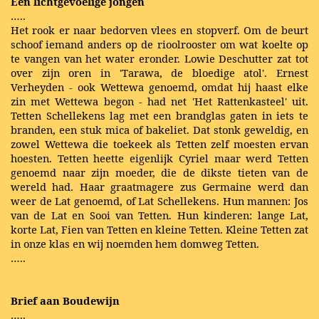
Een lichtgevoelige jongen
…..
Het rook er naar bedorven vlees en stopverf. Om de beurt
schoof iemand anders op de rioolrooster om wat koelte op
te vangen van het water eronder. Lowie Deschutter zat tot
over zijn oren in 'Tarawa, de bloedige atol'. Ernest
Verheyden - ook Wettewa genoemd, omdat hij haast elke
zin met Wettewa begon - had net 'Het Rattenkasteel' uit.
Tetten Schellekens lag met een brandglas gaten in iets te
branden, een stuk mica of bakeliet. Dat stonk geweldig, en
zowel Wettewa die toekeek als Tetten zelf moesten ervan
hoesten. Tetten heette eigenlijk Cyriel maar werd Tetten
genoemd naar zijn moeder, die de dikste tieten van de
wereld had. Haar graatmagere zus Germaine werd dan
weer de Lat genoemd, of Lat Schellekens. Hun mannen: Jos
van de Lat en Sooi van Tetten. Hun kinderen: lange Lat,
korte Lat, Fien van Tetten en kleine Tetten. Kleine Tetten zat
in onze klas en wij noemden hem domweg Tetten.
…..
Brief aan Boudewijn
…..