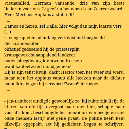
Vietnamlied, Herman Vansande, drie van zijn beste
liederen voor ons. Ik geef nu het woord aan Zeereerwaarde
Heer Mertens. Applaus alstublieft!
…..
Dames en heren, zei Dalle, hier volgt dan mijn laatste vers
(…)
‘steengespleten ademlang verkwistend boegbeeld
der kosmonauten
olfactief gedesemd hij de priesterpijn
kransgewrocht aanpalend landzeer
onder ploegdwang klemwonddroesem
want kanteelwand mondgemeen’
Hij is zijn tekst kwijt, dacht Hector toen het weer stil werd,
maar toen het applaus vanuit alle hoeken naar de dichter
toebulkte, begon hij verwoed ‘Bravo!’ te roepen.
…..
- Jan-Lambert eindigde gewoonlijk zo: hij rukte zijn liefje de
kleren van d’r lijf, overgoot haar met bier, schopte haar
voor d’r kont, beschadigde het meubilair een beetje en viel
oude mensen lastig met geile praat. De politie heeft hem
dikwijls opgepakt. Tot hij gedichten begon te schrijven.