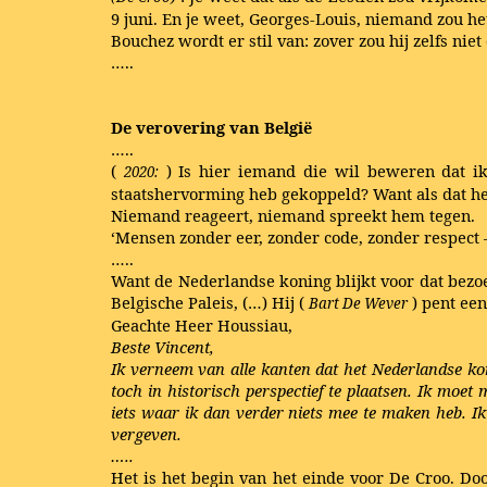
9 juni. En je weet, Georges-Louis, niemand zou he
Bouchez wordt er stil van: zover zou hij zelfs nie
…..
De verovering van België
…..
(
) Is hier iemand die wil beweren dat i
2020:
staatshervorming heb gekoppeld? Want als dat het
Niemand reageert, niemand spreekt hem tegen.
‘Mensen zonder eer, zonder code, zonder respect –
…..
Want de Nederlandse koning blijkt voor dat bezo
Belgische Paleis, (…) Hij (
) pent een
Bart De Wever
Geachte Heer Houssiau,
Beste Vincent,
Ik verneem van alle kanten dat het Nederlandse ko
toch in historisch perspectief te plaatsen. Ik moet
iets waar ik dan verder niets mee te maken heb. Ik 
vergeven.
…..
Het is het begin van het einde voor De Croo. Door