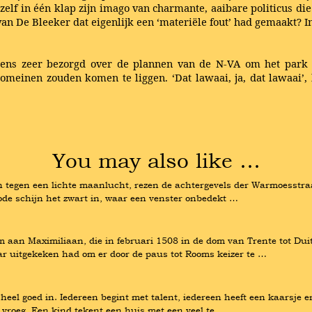
j zelf in één klap zijn imago van charmante, aaibare politicus 
van De Bleeker dat eigenlijk een ‘materiële fout’ had gemaakt? I
ens zeer bezorgd over de plannen van de N-VA om het park o
domeinen zouden komen te liggen. ‘Dat lawaai, ja, dat lawaai’, 
You may also like …
ijn tegen een lichte maanlucht, rezen de achtergevels der Warmoesstra
 rode schijn het zwart in, waar een venster onbedekt …
 aan Maximiliaan, die in februari 1508 in de dom van Trente tot Duits
ar uitgekeken had om er door de paus tot Rooms keizer te …
 heel goed in. Iedereen begint met talent, iedereen heeft een kaarsje 
 vroeg. Een kind tekent een huis met een veel te …