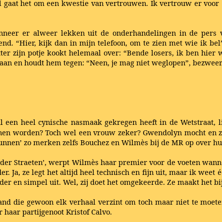
l gaat het om een kwestie van vertrouwen. Ik vertrouw er voor 
nneer er alweer lekken uit de onderhandelingen in de pers v
d. “Hier, kijk dan in mijn telefoon, om te zien met wie ik bel”, 
tter zijn potje kookt helemaal over: “Bende losers, ik ben hier
aan en houdt hem tegen: “Neen, je mag niet weglopen”, bezweert 
 een heel cynische nasmaak gekregen heeft in de Wetstraat, lij
nen worden? Toch wel een vrouw zeker? Gwendolyn mocht en zou
unnen’ zo merken zelfs Bouchez en Wilmès bij de MR op over h
 der Straeten’, werpt Wilmès haar premier voor de voeten wanne
r. Ja, ze legt het altijd heel technisch en fijn uit, maar ik weet éé
elder en simpel uit. Wel, zij doet het omgekeerde. Ze maakt het b
and die gewoon elk verhaal verzint om toch maar niet te moete
r haar partijgenoot Kristof Calvo.