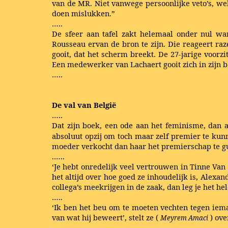
van de MR. Niet vanwege persoonlijke veto’s, we
doen mislukken.”
…..
De sfeer aan tafel zakt helemaal onder nul wa
Rousseau ervan de bron te zijn. Die reageert razen
gooit, dat het scherm breekt. De 27-jarige voorzi
Een medewerker van Lachaert gooit zich in zijn b
…..
De val van België
…..
Dat zijn boek, een ode aan het feminisme, dan al
absoluut opzij om toch maar zelf premier te kun
moeder verkocht dan haar het premierschap te g
.…..
‘Je hebt onredelijk veel vertrouwen in Tinne Van
het altijd over hoe goed ze inhoudelijk is, Alexande
collega’s meekrijgen in de zaak, dan leg je het h
…..
‘Ik ben het beu om te moeten vechten tegen iem
van wat hij beweert’, stelt ze (
) ove
Meyrem Amaci