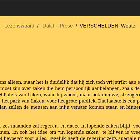
Lezenswaard
Dutch - Prose
VERSCHELDEN, Wouter
s alleen, maar het is duidelijk dat hij zich toch vrij strikt aan
et moet zijn over zaken die hem persoonlijk aanbelangen, zoals de
t Paleis van Laken, waar hij woont, maar ook nieuwe, strengere r
, het park van Laken, voor het grote publiek. Dat laatste is een 
dan zullen de mensen aan mijn venster komen staan en binnenk
es maanden zal regeren, en dat ze in lopende zaken blijft, voo
komen. En ook het idee om “in lopende zaken” te blijven is vr
l bevoegd’ voor alles. Tegelijk heeft de regering zelfs speciale 