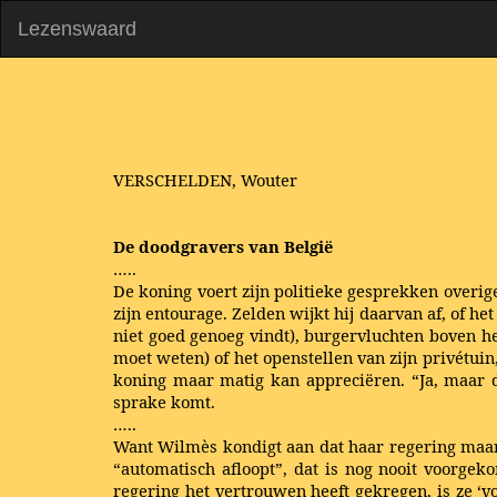
Lezenswaard
VERSCHELDEN, Wouter
De doodgravers van België
…..
De koning voert zijn politieke gesprekken overigen
zijn entourage. Zelden wijkt hij daarvan af, of h
niet goed genoeg vindt), burgervluchten boven he
moet weten) of het openstellen van zijn privétuin
koning maar matig kan appreciëren. “Ja, maar 
sprake komt.
…..
Want Wilmès kondigt aan dat haar regering maar z
“automatisch afloopt”, dat is nog nooit voorge
regering het vertrouwen heeft gekregen, is ze ‘vo