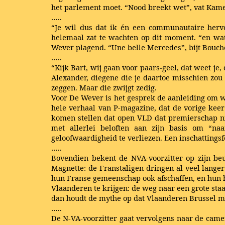
het parlement moet. “Nood breekt wet”, vat Kame
…..
“Je wil dus dat ik én een communautaire hervo
helemaal zat te wachten op dit moment. “en wat wi
Wever plagend. “Une belle Mercedes”, bijt Bouchez
…..
“Kijk Bart, wij gaan voor paars-geel, dat weet je,
Alexander, diegene die je daartoe misschien zou 
zeggen. Maar die zwijgt zedig.
Voor De Wever is het gesprek de aanleiding om we
hele verhaal van P-magazine, dat de vorige kee
komen stellen dat open VLD dat premierschap nie
met allerlei beloften aan zijn basis om “na
geloofwaardigheid te verliezen. Een inschattings
…..
Bovendien bekent de NVA-voorzitter op zijn be
Magnette: de Franstaligen dringen al veel lange
hun Franse gemeenschap ook afschaffen, en hun h
Vlaanderen te krijgen: de weg naar een grote sta
dan houdt de mythe op dat Vlaanderen Brussel me
…..
De N-VA-voorzitter gaat vervolgens naar de came