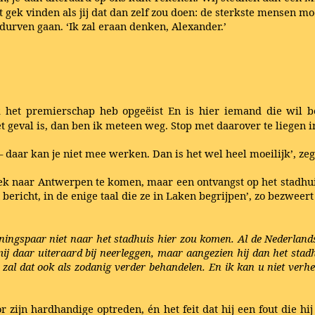
t gek vinden als jij dat dan zelf zou doen: de sterkste mensen m
t durven gaan. ‘Ik zal eraan denken, Alexander.’
k het premierschap heb opgeëist En is hier iemand die wil 
 geval is, dan ben ik meteen weg. Stop met daarover te liegen 
 daar kan je niet mee werken. Dan is het wel heel moeilijk’, zeg
ek naar Antwerpen te komen, maar een ontvangst op het stadhu
 bericht, in de enige taal die ze in Laken begrijpen’, zo bezweert 
ningspaar niet naar het stadhuis hier zou komen. Al de Nederlands
 mij daar uiteraard bij neerleggen, maar aangezien hij dan het stad
zal dat ook als zodanig verder behandelen. En ik kan u niet verhele
 zijn hardhandige optreden, én het feit dat hij een fout die hi