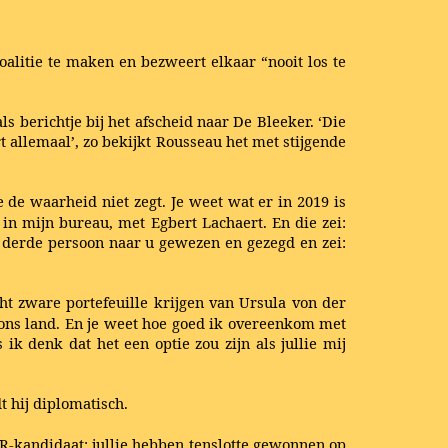
oalitie te maken en bezweert elkaar “nooit los te
als berichtje bij het afscheid naar De Bleeker. ‘Die
rt allemaal’, zo bekijkt Rousseau het met stijgende
je de waarheid niet zegt. Je weet wat er in 2019 is
 in mijn bureau, met Egbert Lachaert. En die zei:
 derde persoon naar u gewezen en gezegd en zei:
t zware portefeuille krijgen van Ursula von der
r ons land. En je weet hoe goed ik overeenkom met
k denk dat het een optie zou zijn als jullie mij
t hij diplomatisch.
MR-kandidaat: jullie hebben tenslotte gewonnen op