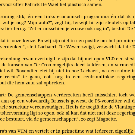
rvoorzitter Patrick De Wael het plastisch samen.
rming slik, én een links economisch programma én dat ik mi
l je nog? Mijn auto?”, zegt hij, terwijl hij zijn sleutels op t
 fier terug. “Zet er misschien je vrouw ook nog in”, besluit De
 dat is onze keuze. En wij zijn niet in een positie om het premiers
verdenken”, stelt Lachaert. De Wever zwijgt, verwacht dat de De
kenlang ervan overtuigd te zijn dat hij met open VLD een stevige
r de kansen van De Croo mogelijks deed kelderen, en vermoedt 
t wil. Bovendien ziet hij niet in hoe Lachaert, na een ruime i
ar rechts” te gaan, ooit nog in een centrumlinkse regeri
fout die hem zuur zal opbreken.
urt: De gemeenschappen verderzetten heeft misschien toch wei
r aan op een volwaardig Brussels gewest, de PS-voorzitter wil d
ele structuur vereenvoudigen. Het is de toegift die de Vlamin
atshervorming ligt zo open, ook al kan dat niet met deze reger
e bestuurt, via de gemeenschappen”, zo zegt Magnette.
ra’s van VTM en vertelt er in primetime wat iedereen eigenlijk 