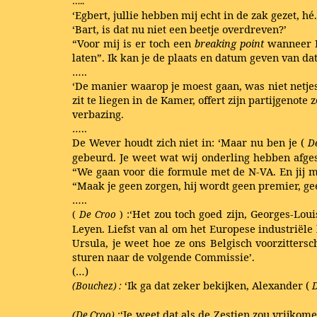
…..
‘Egbert, jullie hebben mij echt in de zak gezet, 
‘Bart, is dat nu niet een beetje overdreven?’
“Voor mij is er toch een
breaking point
wanneer D
laten”. Ik kan je de plaats en datum geven van d
…..
‘De manier waarop je moest gaan, was niet netje
zit te liegen in de Kamer, offert zijn partijgenot
verbazing.
…..
De Wever houdt zich niet in: ‘Maar nu ben je (
D
gebeurd. Je weet wat wij onderling hebben afgesp
“We gaan voor die formule met de N-VA. En jij 
“Maak je geen zorgen, hij wordt geen premier, ge
…..
:‘Het zou toch goed zijn, Georges-Loui
(
De Croo
)
Leyen. Liefst van al om het Europese industriële
Ursula, je weet hoe ze ons Belgisch voorzitters
sturen naar de volgende Commissie’.
(…)
‘Ik ga dat zeker bekijken, Alexander (
(Bouchez) :
:‘Je weet dat als de Zestien zou vrijko
(De Croo)