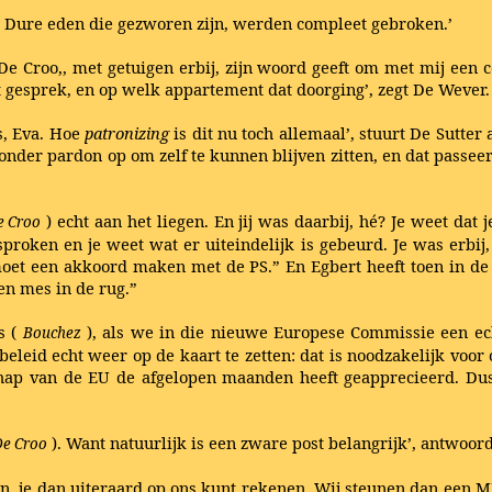
hé. Dure eden die gezworen zijn, werden compleet gebroken.’
e Croo,, met getuigen erbij, zijn woord geeft om met mij een c
at gesprek, en op welk appartement dat doorging’, zegt De Wever.
s, Eva. Hoe
patronizing
is dit nu toch allemaal’, stuurt De Sutter 
e zonder pardon op om zelf te kunnen blijven zitten, en dat passee
) echt aan het liegen. En jij was daarbij, hé? Je weet dat 
e Croo
roken en je weet wat er uiteindelijk is gebeurd. Je was erbij,
moet een akkoord maken met de PS.” En Egbert heeft toen in de
en mes in de rug.”
s (
), als we in die nieuwe Europese Commissie een ech
Bouchez
 beleid echt weer op de kaart te zetten: dat is noodzakelijk voo
chap van de EU de afgelopen maanden heeft geapprecieerd. Dus i
). Want natuurlijk is een zware post belangrijk’, antwoord
De Croo
men, je dan uiteraard op ons kunt rekenen. Wij steunen dan een 