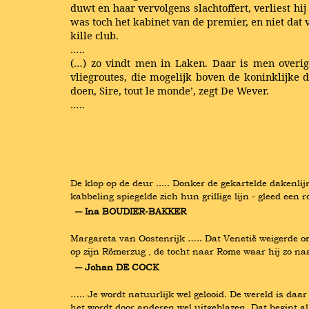
duwt en haar vervolgens slachtoffert, verliest hi
was toch het kabinet van de premier, en niet dat 
kille club.
…..
(…) zo vindt men in Laken. Daar is men overig
vliegroutes, die mogelijk boven de koninklijke 
doen, Sire, tout le monde’, zegt De Wever.
…..
De klop op de deur ..... Donker de gekartelde dakenl
kabbeling spiegelde zich hun grillige lijn - gleed een
― Ina BOUDIER-BAKKER
Margareta van Oostenrijk ….. Dat Venetië weigerde om
op zijn Römerzug , de tocht naar Rome waar hij zo na
― Johan DE COCK
….. Je wordt natuurlijk wel gelooid. De wereld is daar
het wordt door anderen wel uitgeblazen. Dat begint al