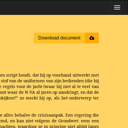
Download document
 een script houdt, dat hij op voorhand uitwerkt met
 stof van de uniformen van zijn bedienden (die hij
egels voor de jacht (waar hij niet al te veel van
punt waar de N-VA al jaren op aandringt, en dat de
ijken?” zo merkt hij op, als het onderwerp ter
r alles behalve de crisisaanpak. Een regering die
eemd, en kan niet volgens de Grondwet: eens een
machten, waardoor ze in principe niet altijd langs