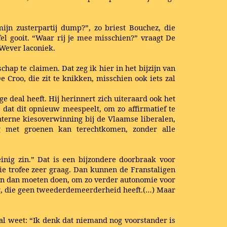
jn zusterpartij dump?”, zo briest Bouchez, die
afel gooit. “Waar rij je mee misschien?” vraagt De
 Wever laconiek.
chap te claimen. Dat zeg ik hier in het bijzijn van
 Croo, die zit te knikken, misschien ook iets zal
 deal heeft. Hij herinnert zich uiteraard ook het
dat dit opnieuw meespeelt, om zo affirmatief te
nterne kiesoverwinning bij de Vlaamse liberalen,
ng met groenen kan terechtkomen, zonder alle
nig zin.” Dat is een bijzondere doorbraak voor
ie trofee zeer graag. Dan kunnen de Franstaligen
gen dan moeten doen, om zo verder autonomie voor
ing, die geen tweederdemeerderheid heeft.(…) Maar
al weet: “Ik denk dat niemand nog voorstander is