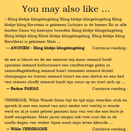
You may also like …
– Kling klokje klingelingeling Kling klokje klingelingeling Kling 
klokje kling Kerstmis is gekomen Lichtjes in de bomen En in alle 
landen Gaan wij kaarsjes branden Kling klokje klingelingeling 
Kling klokje kling Klink klokje klingelingeling, Kling klokje kling 
Kerstfeest is gekomen Mooi …
― ANONIEM - Kling klokje klingelingeling
Continue reading ›
de zee is blauw en de zee omarmt mij maar iemand heeft 
spasmes iemand hallucineert een rondborstige godin in 
camouflagekleding iemand hoort stemmen iemand drinkt 
champagne en tranen iemand treurt om een oliebol en een lied 
van ramses shaffy iemand haalt zijn neus op en stort zich op …
― Radna FABIAS
Continue reading ›
VERHEGGE, Willie Wonde Soms bijt de tijd mijn woorden stuk en 
spreek ik met een mond van zout omdat wat voorbij is wonde 
werd en ik je nooit geheel genezen kan van wat die ene lente je 
heeft aangedaan. Maar jaren zorgen ook voor rust die in de 
snelle dagen van weleer bijna nooit mijn leven kleurde …
― Willie VERHEGGHE
Continue reading ›