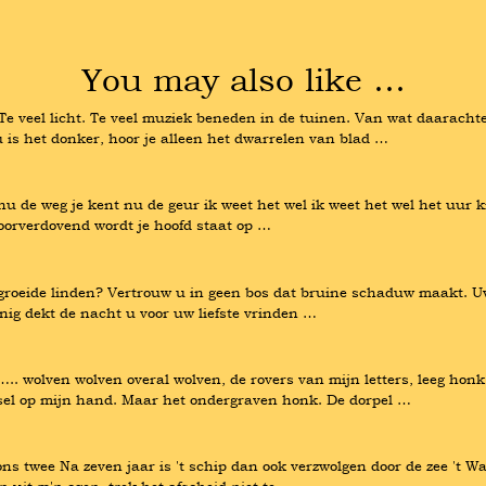
You may also like …
 Te veel licht. Te veel muziek beneden in de tuinen. Van wat daarachte
u is het donker, hoor je alleen het dwarrelen van blad …
 nu de weg je kent nu de geur ik weet het wel ik weet het wel het uur ki
e oorverdovend wordt je hoofd staat op …
roeide linden? Vertrouw u in geen bos dat bruine schaduw maakt. Uw oo
nig dekt de nacht u voor uw liefste vrinden …
 ….. wolven wolven overal wolven, de rovers van mijn letters, leeg honk
nsel op mijn hand. Maar het ondergraven honk. De dorpel …
ns twee Na zeven jaar is 't schip dan ook verzwolgen door de zee 't Was 