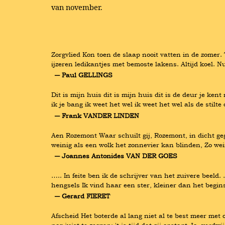
van november.
Zorgvlied Kon toen de slaap nooit vatten in de zomer.
ijzeren ledikantjes met bemoste lakens. Altijd koel. N
― Paul GELLINGS
Dit is mijn huis dit is mijn huis dit is de deur je kent
ik je bang ik weet het wel ik weet het wel als de stilt
― Frank VANDER LINDEN
Aen Rozemont Waar schuilt gij, Rozemont, in dicht geg
weinig als een wolk het zonnevier kan blinden, Zo wei
― Joannes Antonides VAN DER GOES
….. In feite ben ik de schrijver van het zuivere beeld.
hengsels Ik vind haar een ster, kleiner dan het begi
― Gerard FIERET
Afscheid Het boterde al lang niet al te best meer met o