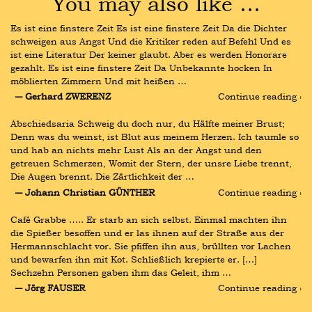
You may also like …
Es ist eine finstere Zeit Es ist eine finstere Zeit Da die Dichter 
schweigen aus Angst Und die Kritiker reden auf Befehl Und es 
ist eine Literatur Der keiner glaubt. Aber es werden Honorare 
gezahlt. Es ist eine finstere Zeit Da Unbekannte hocken In 
möblierten Zimmern Und mit heißen …
― Gerhard ZWERENZ
Continue reading ›
Abschiedsaria Schweig du doch nur, du Hälfte meiner Brust; 
Denn was du weinst, ist Blut aus meinem Herzen. Ich taumle so 
und hab an nichts mehr Lust Als an der Angst und den 
getreuen Schmerzen, Womit der Stern, der unsre Liebe trennt, 
Die Augen brennt. Die Zärtlichkeit der …
― Johann Christian GÜNTHER
Continue reading ›
Café Grabbe ….. Er starb an sich selbst. Einmal machten ihn 
die Spießer besoffen und er las ihnen auf der Straße aus der 
Hermannschlacht vor. Sie pfiffen ihn aus, brüllten vor Lachen 
und bewarfen ihn mit Kot. Schließlich krepierte er. […] 
Sechzehn Personen gaben ihm das Geleit, ihm …
― Jörg FAUSER
Continue reading ›