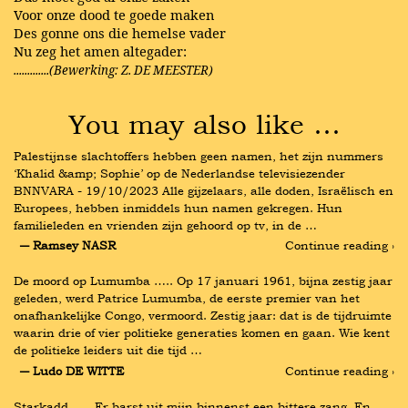
Voor onze dood te goede maken
Des gonne ons die hemelse vader
Nu zeg het amen altegader:
.............(Bewerking: Z. DE MEESTER)
You may also like …
Palestijnse slachtoffers hebben geen namen, het zijn nummers 
‘Khalid &amp; Sophie’ op de Nederlandse televisiezender 
BNNVARA - 19/10/2023 Alle gijzelaars, alle doden, Israëlisch en 
Europees, hebben inmiddels hun namen gekregen. Hun 
familieleden en vrienden zijn gehoord op tv, in de …
― Ramsey NASR
Continue reading ›
De moord op Lumumba ….. Op 17 januari 1961, bijna zestig jaar 
geleden, werd Patrice Lumumba, de eerste premier van het 
onafhankelijke Congo, vermoord. Zestig jaar: dat is de tijdruimte 
waarin drie of vier politieke generaties komen en gaan. Wie kent 
de politieke leiders uit die tijd …
― Ludo DE WITTE
Continue reading ›
Starkadd ….. Er barst uit mijn binnenst een bittere zang, En 