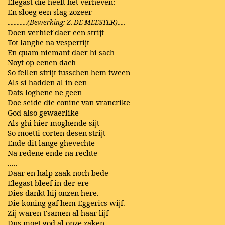
Elegast die heeft het verheven:
En sloeg een slag zozeer
.............(Bewerking: Z. DE MEESTER).....
Doen verhief daer een strijt
Tot langhe na vespertijt
En quam niemant daer hi sach
Noyt op eenen dach
So fellen strijt tusschen hem tween
Als si hadden al in een
Dats loghene ne geen
Doe seide die coninc van vrancrike
God also gewaerlike
Als ghi hier moghende sijt
So moetti corten desen strijt
Ende dit lange ghevechte
Na redene ende na rechte
.....
Daar en halp zaak noch bede
Elegast bleef in der ere
Dies dankt hij onzen here.
Die koning gaf hem Eggerics wijf.
Zij waren t'samen al haar lijf
Dus moet god al onze zaken