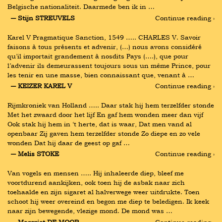
Belgische nationaliteit. Daarmede ben ik in …
― Stijn STREUVELS
Continue reading ›
Karel V Pragmatique Sanction, 1549 ….. CHARLES V. Savoir 
faisons à tous présents et advenir, (…) nous avons considéré 
qu’il importait grandement à nosdits Pays (….), que pour 
l’advenir ils demeurassent toujours sous un même Prince, pour 
les tenir en une masse, bien connaissant que, venant à …
― KEIZER KAREL V
Continue reading ›
Rijmkroniek van Holland ….. Daar stak hij hem terzelfder stonde 
Met het zwaard door het lijf En gaf hem wonden meer dan vijf 
Ook stak hij hem in ‘t herte, dat is waar, Dat men vand al 
openbaar Zij gaven hem terzelfder stonde Zo diepe en zo vele 
wonden Dat hij daar de geest op gaf …
― Melis STOKE
Continue reading ›
Van vogels en mensen ….. Hij inhaleerde diep, bleef me 
voortdurend aankijken, ook toen hij de asbak naar zich 
toehaalde en zijn sigaret al halverwege weer uitdrukte. Toen 
schoot hij weer overeind en begon me diep te beledigen. Ik keek 
naar zijn bewegende, vlezige mond. De mond was …
― Margriet DE MOOR
Continue reading ›