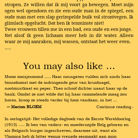
stropen. Ze willen dat ik mij voort ga bewegen. Moet mijn
ogen wel opendoen en zie een oude man in de spiegel, een
oude man met een slap gerimpelde buik vol strontvegen. Ik
glimlach opgelucht. Dat ben ik tenminste niet!
Twee vrouwen tillen me in een bad, een oude en een jonge.
Net alsof ik geen lichaam meer heb in dit water. Alleen
waar ze mij aanraken, mij wassen, ontstaat het weer even.
…..
You may also like …
Mooie meisjesmond ….. Haar neusgaten vulden zich sinds haar 
binnekomst met de indringende geur van kruidnagel, 
nootmustkaat en peper. Theo schoof dichter naast haar op de 
bank. Omdat ze niet wilde dat hij haar rammelende maag zou 
horen, kroop ze steeds verder bij hem vandaan, in het …
― Marion BLOEM
Continue reading ›
In oorlogstijd- Het volledige dagboek van de Eerste Wereldoorlog 
(1915) ….. Ik ben van vaders- en moederszijde Belg geboren en 
als Belgisch burger ingeschreven, daarmee uit, want als 
Vlaming heb ik bitter weinig vreugde gesmaakt aan mijn 