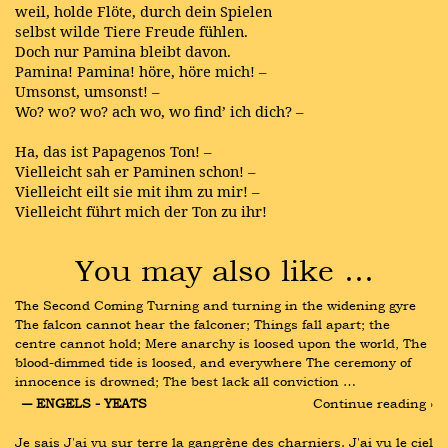
weil, holde Flöte, durch dein Spielen
selbst wilde Tiere Freude fühlen.
Doch nur Pamina bleibt davon.
Pamina! Pamina! höre, höre mich! –
Umsonst, umsonst! –
Wo? wo? wo? ach wo, wo find’ ich dich? –
Ha, das ist Papagenos Ton! –
Vielleicht sah er Paminen schon! –
Vielleicht eilt sie mit ihm zu mir! –
Vielleicht führt mich der Ton zu ihr!
You may also like …
The Second Coming Turning and turning in the widening gyre 
The falcon cannot hear the falconer; Things fall apart; the 
centre cannot hold; Mere anarchy is loosed upon the world, The 
blood-dimmed tide is loosed, and everywhere The ceremony of 
innocence is drowned; The best lack all conviction …
― ENGELS - YEATS
Continue reading ›
Je sais J'ai vu sur terre la gangrène des charniers. J'ai vu le ciel 