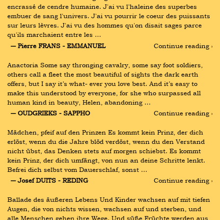
encrassé de cendre humaine. J'ai vu l'haleine des superbes 
embuer de sang l'univers. J'ai vu pourrir le coeur des puissants 
sur leurs lèvres. J'ai vu des hommes qu'on disait sages parce 
qu'ils marchaient entre les …
― Pierre FRANS - EMMANUEL
Continue reading ›
Anactoria Some say thronging cavalry, some say foot soldiers, 
others call a fleet the most beautiful of sights the dark earth 
offers, but I say it’s what- ever you love best. And it’s easy to 
make this understood by everyone, for she who surpassed all 
human kind in beauty, Helen, abandoning …
― OUDGRIEKS - SAPPHO
Continue reading ›
Mädchen, pfeif auf den Prinzen Es kommt kein Prinz, der dich 
erlöst, wenn du die Jahre blöd verdöst, wenn du den Verstand 
nicht übst, das Denken stets auf morgen schiebst. Es kommt 
kein Prinz, der dich umfängt, von nun an deine Schritte lenkt. 
Befrei dich selbst vom Dauerschlaf, sonst …
― Josef DUITS - REDING
Continue reading ›
Ballade des äußeren Lebens Und Kinder wachsen auf mit tiefen 
Augen, die von nichts wissen, wachsen auf und sterben, und 
alle Menschen gehen ihre Wege. Und süße Früchte werden aus 