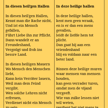
In diesen heil'gen Hallen
In deze heilige hallen
In diesen heil'gen Hallen,
In deze heilige hallen,
Kennt man die Rache nicht,
kent men geen wraak,
Und ist ein Mensch
en is er dan een mens
gefallen,
gevallen,
Führt Liebe ihn zur Pflicht.
leidt de liefde hem tot
Dann wandelt er an
plicht.
Freundeshand,
Dan gaat hij aan een
Vergnügt und froh ins
vriendenhand
bessre Land.
blij en voldaan naar een
beter land.
In diesen heiligen Mauern
Wo Mensch den Menschen
Binnen deze heilige muren
liebt,
waar mensen van mensen
Kann kein Verräter lauern,
houden,
Weil man dem Feind
kan geen verrader turen,
vergibt.
omdat men de vijand
Wen solche Lehren nicht
vergeeft.
erfreuen,
Wie van zulke lessen niet
Verdienet nicht ein Mensch
wil weten,
zu sein.
verdient het niet mens te