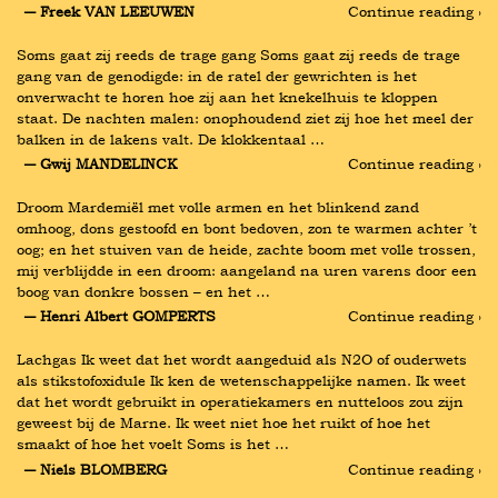
― Freek VAN LEEUWEN
Continue reading ›
Soms gaat zij reeds de trage gang Soms gaat zij reeds de trage 
gang van de genodigde: in de ratel der gewrichten is het 
onverwacht te horen hoe zij aan het knekelhuis te kloppen 
staat. De nachten malen: onophoudend ziet zij hoe het meel der 
balken in de lakens valt. De klokkentaal …
― Gwij MANDELINCK
Continue reading ›
Droom Mardemiël met volle armen en het blinkend zand 
omhoog, dons gestoofd en bont bedoven, zon te warmen achter ’t 
oog; en het stuiven van de heide, zachte boom met volle trossen, 
mij verblijdde in een droom: aangeland na uren varens door een 
boog van donkre bossen – en het …
― Henri Albert GOMPERTS
Continue reading ›
Lachgas Ik weet dat het wordt aangeduid als N2O of ouderwets 
als stikstofoxidule Ik ken de wetenschappelijke namen. Ik weet 
dat het wordt gebruikt in operatiekamers en nutteloos zou zijn 
geweest bij de Marne. Ik weet niet hoe het ruikt of hoe het 
smaakt of hoe het voelt Soms is het …
― Niels BLOMBERG
Continue reading ›