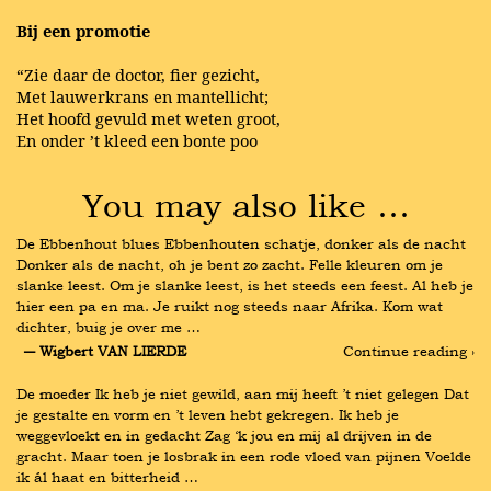
Bij een promotie
“Zie daar de doctor, fier gezicht,
Met lauwerkrans en mantellicht;
Het hoofd gevuld met weten groot,
En onder ’t kleed een bonte poo
You may also like …
De Ebbenhout blues Ebbenhouten schatje, donker als de nacht 
Donker als de nacht, oh je bent zo zacht. Felle kleuren om je 
slanke leest. Om je slanke leest, is het steeds een feest. Al heb je 
hier een pa en ma. Je ruikt nog steeds naar Afrika. Kom wat 
dichter, buig je over me …
― Wigbert VAN LIERDE
Continue reading ›
De moeder Ik heb je niet gewild, aan mij heeft ’t niet gelegen Dat 
je gestalte en vorm en ’t leven hebt gekregen. Ik heb je 
weggevloekt en in gedacht Zag ‘k jou en mij al drijven in de 
gracht. Maar toen je losbrak in een rode vloed van pijnen Voelde 
ik ál haat en bitterheid …