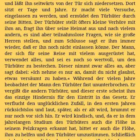
und läßt ihn seitwärts von der Tür sich niedersetzen. Dort
sitzt er Tage und Jahre. Er macht viele Versuche,
eingelassen zu werden, und ermüdet den Türhüter durch
seine Bitten. Der Türhüter stellt öfters kleine Verhöre mit
ihm an, fragt ihn über seine Heimat aus und nach vielem
andern, es sind aber teilnahmslose Fragen, wie sie große
Herren stellen, und zum Schlusse sagt er ihm immer
wieder, daß er ihn noch nicht einlassen könne. Der Mann,
der sich für seine Reise mit vielem ausgerüstet hat,
verwendet alles, und sei es noch so wertvoll, um den
Türhüter zu bestechen. Dieser nimmt zwar alles an, aber
sagt dabei: »Ich nehme es nur an, damit du nicht glaubst,
etwas versäumt zu haben.« Während der vielen Jahre
beobachtet der Mann den Türhüter fast ununterbrochen. Er
vergißt die andern Türhüter, und dieser erste scheint ihm
das einzige Hindernis für den Eintritt in das Gesetz. Er
verflucht den unglücklichen Zufall, in den ersten Jahren
rücksichtslos und laut, später, als er alt wird, brummt er
nur noch vor sich hin. Er wird kindisch, und, da er in dem
jahrelangen Studium des Türhüters auch die Flöhe in
seinem Pelzkragen erkannt hat, bittet er auch die Flöhe,
ihm zu helfen und den Türhüter umzustimmen. Schließlich