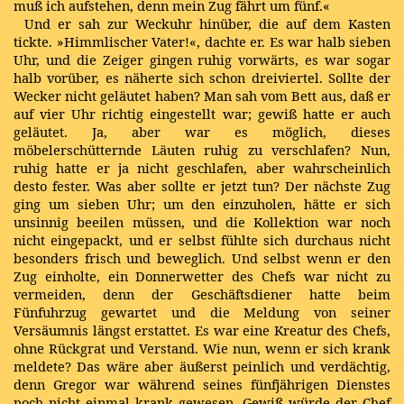
muß ich aufstehen, denn mein Zug fährt um fünf.«
Und er sah zur Weckuhr hinüber, die auf dem Kasten
tickte. »Himmlischer Vater!«, dachte er. Es war halb sieben
Uhr, und die Zeiger gingen ruhig vorwärts, es war sogar
halb vorüber, es näherte sich schon dreiviertel. Sollte der
Wecker nicht geläutet haben? Man sah vom Bett aus, daß er
auf vier Uhr richtig eingestellt war; gewiß hatte er auch
geläutet. Ja, aber war es möglich, dieses
möbelerschütternde Läuten ruhig zu verschlafen? Nun,
ruhig hatte er ja nicht geschlafen, aber wahrscheinlich
desto fester. Was aber sollte er jetzt tun? Der nächste Zug
ging um sieben Uhr; um den einzuholen, hätte er sich
unsinnig beeilen müssen, und die Kollektion war noch
nicht eingepackt, und er selbst fühlte sich durchaus nicht
besonders frisch und beweglich. Und selbst wenn er den
Zug einholte, ein Donnerwetter des Chefs war nicht zu
vermeiden, denn der Geschäftsdiener hatte beim
Fünfuhrzug gewartet und die Meldung von seiner
Versäumnis längst erstattet. Es war eine Kreatur des Chefs,
ohne Rückgrat und Verstand. Wie nun, wenn er sich krank
meldete? Das wäre aber äußerst peinlich und verdächtig,
denn Gregor war während seines fünfjährigen Dienstes
noch nicht einmal krank gewesen. Gewiß würde der Chef