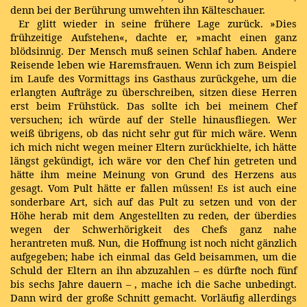
denn bei der Berührung umwehten ihn Kälteschauer.
Er glitt wieder in seine frühere Lage zurück. »Dies
frühzeitige Aufstehen«, dachte er, »macht einen ganz
blödsinnig. Der Mensch muß seinen Schlaf haben. Andere
Reisende leben wie Haremsfrauen. Wenn ich zum Beispiel
im Laufe des Vormittags ins Gasthaus zurückgehe, um die
erlangten Aufträge zu überschreiben, sitzen diese Herren
erst beim Frühstück. Das sollte ich bei meinem Chef
versuchen; ich würde auf der Stelle hinausfliegen. Wer
weiß übrigens, ob das nicht sehr gut für mich wäre. Wenn
ich mich nicht wegen meiner Eltern zurückhielte, ich hätte
längst gekündigt, ich wäre vor den Chef hin getreten und
hätte ihm meine Meinung von Grund des Herzens aus
gesagt. Vom Pult hätte er fallen müssen! Es ist auch eine
sonderbare Art, sich auf das Pult zu setzen und von der
Höhe herab mit dem Angestellten zu reden, der überdies
wegen der Schwerhörigkeit des Chefs ganz nahe
herantreten muß. Nun, die Hoffnung ist noch nicht gänzlich
aufgegeben; habe ich einmal das Geld beisammen, um die
Schuld der Eltern an ihn abzuzahlen – es dürfte noch fünf
bis sechs Jahre dauern – , mache ich die Sache unbedingt.
Dann wird der große Schnitt gemacht. Vorläufig allerdings