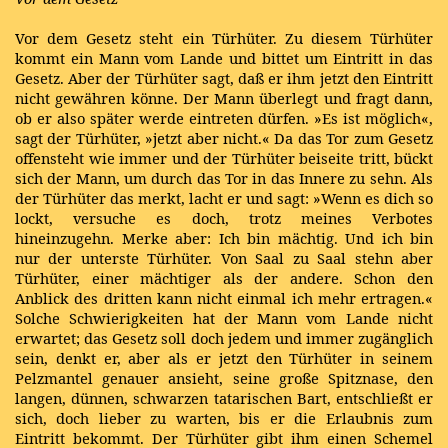
Vor dem Gesetz steht ein Türhüter. Zu diesem Türhüter
kommt ein Mann vom Lande und bittet um Eintritt in das
Gesetz. Aber der Türhüter sagt, daß er ihm jetzt den Eintritt
nicht gewähren könne. Der Mann überlegt und fragt dann,
ob er also später werde eintreten dürfen. »Es ist möglich«,
sagt der Türhüter, »jetzt aber nicht.« Da das Tor zum Gesetz
offensteht wie immer und der Türhüter beiseite tritt, bückt
sich der Mann, um durch das Tor in das Innere zu sehn. Als
der Türhüter das merkt, lacht er und sagt: »Wenn es dich so
lockt, versuche es doch, trotz meines Verbotes
hineinzugehn. Merke aber: Ich bin mächtig. Und ich bin
nur der unterste Türhüter. Von Saal zu Saal stehn aber
Türhüter, einer mächtiger als der andere. Schon den
Anblick des dritten kann nicht einmal ich mehr ertragen.«
Solche Schwierigkeiten hat der Mann vom Lande nicht
erwartet; das Gesetz soll doch jedem und immer zugänglich
sein, denkt er, aber als er jetzt den Türhüter in seinem
Pelzmantel genauer ansieht, seine große Spitznase, den
langen, dünnen, schwarzen tatarischen Bart, entschließt er
sich, doch lieber zu warten, bis er die Erlaubnis zum
Eintritt bekommt. Der Türhüter gibt ihm einen Schemel