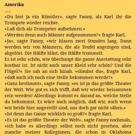
Amerika
…..
»Du bist ja ein Künstler«, sagte Fanny, als Karl ihr die
Trompete wieder reichte.
»Laß dich als Trompeter aufnehmen.«
»Werden denn auch Männer aufgenommen?« fragte Karl.
»Ja«, sagte Fanny, »wir blasen zwei Stunden lang. Dann
werden wir von Männern, die als Teufel angezogen sind,
abgelöst. Die Hälfte bläst, die Hälfte trommelt.
Es ist sehr schön, wie überhaupt die ganze Ausstattung sehr
kostbar ist. Ist nicht auch unser Kleid sehr schön? Und die
Flügel?« Sie sah an sich hinab. »Glaubst du«, fragte Karl,
»daß auch ich noch eine Stelle bekommen werde?«
»Ganz bestimmt«, sagte Fanny, »es ist ja das größte Theater
der Welt. Wie gut es sich trifft, daß wir wieder beisammen
sein werden! Allerdings kommt es darauf an, welche Stelle
du bekommst. Es wäre auch möglich, daß wir, auch wenn
wir beide hier angestellt sind, uns doch gar nicht sähen.«
»Ist denn das Ganze wirklich so groß?« fragte Karl.
»Es ist das größte Theater der Welt«, sagte Fanny nochmals,
»ich habe es allerdings selbst noch nicht gesehen, aber
manche meiner Kolleginnen, die schon in Oklahoma