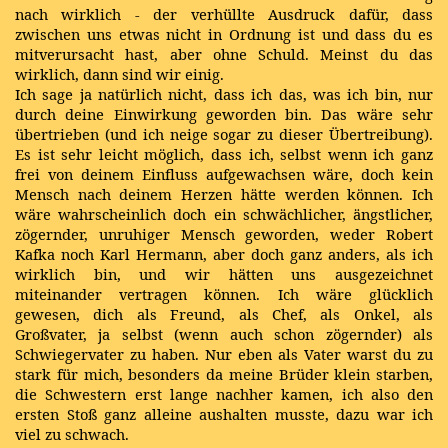
nach wirklich - der verhüllte Ausdruck dafür, dass
zwischen uns etwas nicht in Ordnung ist und dass du es
mitverursacht hast, aber ohne Schuld. Meinst du das
wirklich, dann sind wir einig.
Ich sage ja natürlich nicht, dass ich das, was ich bin, nur
durch deine Einwirkung geworden bin. Das wäre sehr
übertrieben (und ich neige sogar zu dieser Übertreibung).
Es ist sehr leicht möglich, dass ich, selbst wenn ich ganz
frei von deinem Einfluss aufgewachsen wäre, doch kein
Mensch nach deinem Herzen hätte werden können. Ich
wäre wahrscheinlich doch ein schwächlicher, ängstlicher,
zögernder, unruhiger Mensch geworden, weder Robert
Kafka noch Karl Hermann, aber doch ganz anders, als ich
wirklich bin, und wir hätten uns ausgezeichnet
miteinander vertragen können. Ich wäre glücklich
gewesen, dich als Freund, als Chef, als Onkel, als
Großvater, ja selbst (wenn auch schon zögernder) als
Schwiegervater zu haben. Nur eben als Vater warst du zu
stark für mich, besonders da meine Brüder klein starben,
die Schwestern erst lange nachher kamen, ich also den
ersten Stoß ganz alleine aushalten musste, dazu war ich
viel zu schwach.