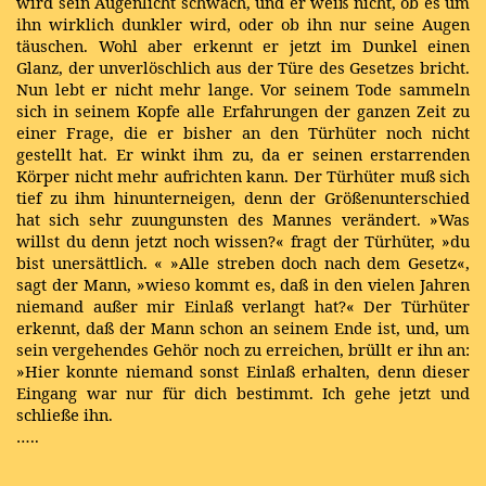
wird sein Augenlicht schwach, und er weiß nicht, ob es um
ihn wirklich dunkler wird, oder ob ihn nur seine Augen
täuschen. Wohl aber erkennt er jetzt im Dunkel einen
Glanz, der unverlöschlich aus der Türe des Gesetzes bricht.
Nun lebt er nicht mehr lange. Vor seinem Tode sammeln
sich in seinem Kopfe alle Erfahrungen der ganzen Zeit zu
einer Frage, die er bisher an den Türhüter noch nicht
gestellt hat. Er winkt ihm zu, da er seinen erstarrenden
Körper nicht mehr aufrichten kann. Der Türhüter muß sich
tief zu ihm hinunterneigen, denn der Größenunterschied
hat sich sehr zuungunsten des Mannes verändert. »Was
willst du denn jetzt noch wissen?« fragt der Türhüter, »du
bist unersättlich. « »Alle streben doch nach dem Gesetz«,
sagt der Mann, »wieso kommt es, daß in den vielen Jahren
niemand außer mir Einlaß verlangt hat?« Der Türhüter
erkennt, daß der Mann schon an seinem Ende ist, und, um
sein vergehendes Gehör noch zu erreichen, brüllt er ihn an:
»Hier konnte niemand sonst Einlaß erhalten, denn dieser
Eingang war nur für dich bestimmt. Ich gehe jetzt und
schließe ihn.
…..