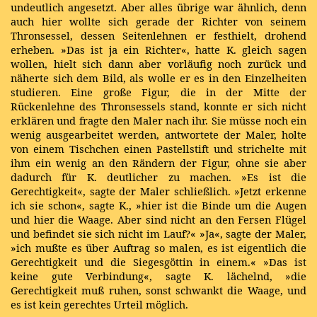
undeutlich angesetzt. Aber alles übrige war ähnlich, denn
auch hier wollte sich gerade der Richter von seinem
Thronsessel, dessen Seitenlehnen er festhielt, drohend
erheben. »Das ist ja ein Richter«, hatte K. gleich sagen
wollen, hielt sich dann aber vorläufig noch zurück und
näherte sich dem Bild, als wolle er es in den Einzelheiten
studieren. Eine große Figur, die in der Mitte der
Rückenlehne des Thronsessels stand, konnte er sich nicht
erklären und fragte den Maler nach ihr. Sie müsse noch ein
wenig ausgearbeitet werden, antwortete der Maler, holte
von einem Tischchen einen Pastellstift und strichelte mit
ihm ein wenig an den Rändern der Figur, ohne sie aber
dadurch für K. deutlicher zu machen. »Es ist die
Gerechtigkeit«, sagte der Maler schließlich. »Jetzt erkenne
ich sie schon«, sagte K., »hier ist die Binde um die Augen
und hier die Waage. Aber sind nicht an den Fersen Flügel
und befindet sie sich nicht im Lauf?« »Ja«, sagte der Maler,
»ich mußte es über Auftrag so malen, es ist eigentlich die
Gerechtigkeit und die Siegesgöttin in einem.« »Das ist
keine gute Verbindung«, sagte K. lächelnd, »die
Gerechtigkeit muß ruhen, sonst schwankt die Waage, und
es ist kein gerechtes Urteil möglich.