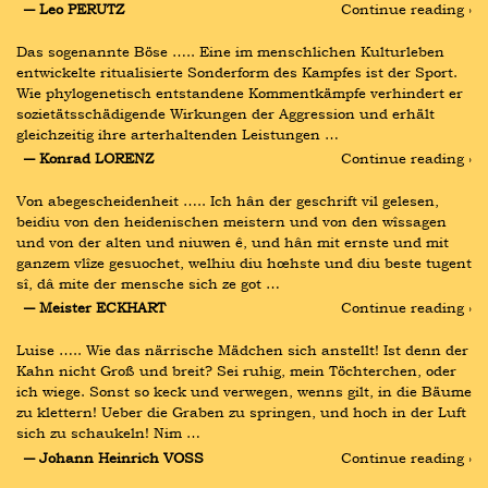
― Leo PERUTZ
Continue reading ›
Das sogenannte Böse ….. Eine im menschlichen Kulturleben 
entwickelte ritualisierte Sonderform des Kampfes ist der Sport. 
Wie phylogenetisch entstandene Kommentkämpfe verhindert er 
sozietätsschädigende Wirkungen der Aggression und erhält 
gleichzeitig ihre arterhaltenden Leistungen …
― Konrad LORENZ
Continue reading ›
Von abegescheidenheit ….. Ich hân der geschrift vil gelesen, 
beidiu von den heidenischen meistern und von den wîssagen 
und von der alten und niuwen ê, und hân mit ernste und mit 
ganzem vlîze gesuochet, welhiu diu hœhste und diu beste tugent 
sî, dâ mite der mensche sich ze got …
― Meister ECKHART
Continue reading ›
Luise ….. Wie das närrische Mädchen sich anstellt! Ist denn der 
Kahn nicht Groß und breit? Sei ruhig, mein Töchterchen, oder 
ich wiege. Sonst so keck und verwegen, wenns gilt, in die Bäume 
zu klettern! Ueber die Graben zu springen, und hoch in der Luft 
sich zu schaukeln! Nim …
― Johann Heinrich VOSS
Continue reading ›