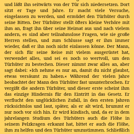
und läßt ihn seitwärts von der Tür sich niedersetzen. Dort
sitzt er Tage und Jahre. Er macht viele Versuche,
eingelassen zu werden, und ermüdet den Türhüter durch
seine Bitten. Der Türhüter stellt öfters kleine Verhöre mit
ihm an, fragt ihn über seine Heimat aus und nach vielem
andern, es sind aber teilnahmslose Fragen, wie sie große
Herren stellen, und zum Schlusse sagt er ihm immer
wieder, daß er ihn noch nicht einlassen könne. Der Mann,
der sich für seine Reise mit vielem ausgerüstet hat,
verwendet alles, und sei es noch so wertvoll, um den
Türhüter zu bestechen. Dieser nimmt zwar alles an, aber
sagt dabei: »Ich nehme es nur an, damit du nicht glaubst,
etwas versäumt zu haben.« Während der vielen Jahre
beobachtet der Mann den Türhüter fast ununterbrochen. Er
vergißt die andern Türhüter, und dieser erste scheint ihm
das einzige Hindernis für den Eintritt in das Gesetz. Er
verflucht den unglücklichen Zufall, in den ersten Jahren
rücksichtslos und laut, später, als er alt wird, brummt er
nur noch vor sich hin. Er wird kindisch, und, da er in dem
jahrelangen Studium des Türhüters auch die Flöhe in
seinem Pelzkragen erkannt hat, bittet er auch die Flöhe,
ihm zu helfen und den Türhüter umzustimmen. Schließlich