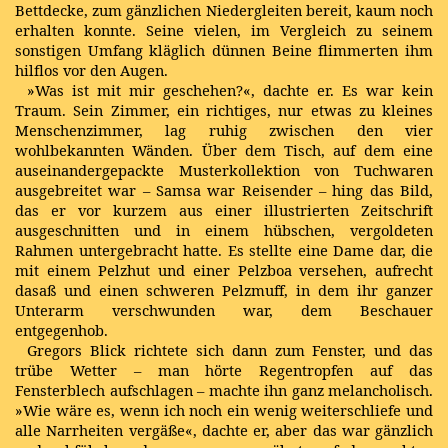
Bettdecke, zum gänzlichen Niedergleiten bereit, kaum noch
erhalten konnte. Seine vielen, im Vergleich zu seinem
sonstigen Umfang kläglich dünnen Beine flimmerten ihm
hilflos vor den Augen.
»Was ist mit mir geschehen?«, dachte er. Es war kein
Traum. Sein Zimmer, ein richtiges, nur etwas zu kleines
Menschenzimmer, lag ruhig zwischen den vier
wohlbekannten Wänden. Über dem Tisch, auf dem eine
auseinandergepackte Musterkollektion von Tuchwaren
ausgebreitet war – Samsa war Reisender – hing das Bild,
das er vor kurzem aus einer illustrierten Zeitschrift
ausgeschnitten und in einem hübschen, vergoldeten
Rahmen untergebracht hatte. Es stellte eine Dame dar, die
mit einem Pelzhut und einer Pelzboa versehen, aufrecht
dasaß und einen schweren Pelzmuff, in dem ihr ganzer
Unterarm verschwunden war, dem Beschauer
entgegenhob.
Gregors Blick richtete sich dann zum Fenster, und das
trübe Wetter – man hörte Regentropfen auf das
Fensterblech aufschlagen – machte ihn ganz melancholisch.
»Wie wäre es, wenn ich noch ein wenig weiterschliefe und
alle Narrheiten vergäße«, dachte er, aber das war gänzlich