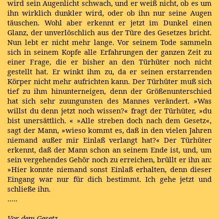
wird sein Augenlicht schwach, und er weiß nicht, ob es um
ihn wirklich dunkler wird, oder ob ihn nur seine Augen
täuschen. Wohl aber erkennt er jetzt im Dunkel einen
Glanz, der unverlöschlich aus der Türe des Gesetzes bricht.
Nun lebt er nicht mehr lange. Vor seinem Tode sammeln
sich in seinem Kopfe alle Erfahrungen der ganzen Zeit zu
einer Frage, die er bisher an den Türhüter noch nicht
gestellt hat. Er winkt ihm zu, da er seinen erstarrenden
Körper nicht mehr aufrichten kann. Der Türhüter muß sich
tief zu ihm hinunterneigen, denn der Größenunterschied
hat sich sehr zuungunsten des Mannes verändert. »Was
willst du denn jetzt noch wissen?« fragt der Türhüter, »du
bist unersättlich. « »Alle streben doch nach dem Gesetz«,
sagt der Mann, »wieso kommt es, daß in den vielen Jahren
niemand außer mir Einlaß verlangt hat?« Der Türhüter
erkennt, daß der Mann schon an seinem Ende ist, und, um
sein vergehendes Gehör noch zu erreichen, brüllt er ihn an:
»Hier konnte niemand sonst Einlaß erhalten, denn dieser
Eingang war nur für dich bestimmt. Ich gehe jetzt und
schließe ihn.
…..
Vor dem Gesetz