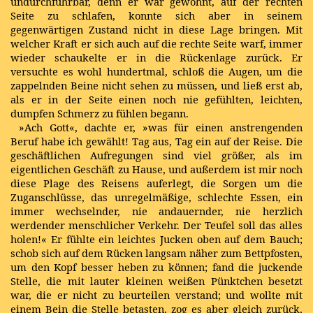
undurchführbar, denn er war gewöhnt, auf der rechten
Seite zu schlafen, konnte sich aber in seinem
gegenwärtigen Zustand nicht in diese Lage bringen. Mit
welcher Kraft er sich auch auf die rechte Seite warf, immer
wieder schaukelte er in die Rückenlage zurück. Er
versuchte es wohl hundertmal, schloß die Augen, um die
zappelnden Beine nicht sehen zu müssen, und ließ erst ab,
als er in der Seite einen noch nie gefühlten, leichten,
dumpfen Schmerz zu fühlen begann.
»Ach Gott«, dachte er, »was für einen anstrengenden
Beruf habe ich gewählt! Tag aus, Tag ein auf der Reise. Die
geschäftlichen Aufregungen sind viel größer, als im
eigentlichen Geschäft zu Hause, und außerdem ist mir noch
diese Plage des Reisens auferlegt, die Sorgen um die
Zuganschlüsse, das unregelmäßige, schlechte Essen, ein
immer wechselnder, nie andauernder, nie herzlich
werdender menschlicher Verkehr. Der Teufel soll das alles
holen!« Er fühlte ein leichtes Jucken oben auf dem Bauch;
schob sich auf dem Rücken langsam näher zum Bettpfosten,
um den Kopf besser heben zu können; fand die juckende
Stelle, die mit lauter kleinen weißen Pünktchen besetzt
war, die er nicht zu beurteilen verstand; und wollte mit
einem Bein die Stelle betasten, zog es aber gleich zurück,