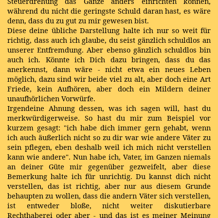
Steuerdrehung das Ganze anders einrichten können,
während du nicht die geringste Schuld daran hast, es wäre
denn, dass du zu gut zu mir gewesen bist.
Diese deine übliche Darstellung halte ich nur so weit für
richtig, dass auch ich glaube, du seist gänzlich schuldlos an
unserer Entfremdung. Aber ebenso gänzlich schuldlos bin
auch ich. Könnte ich Dich dazu bringen, dass du das
anerkennst, dann wäre - nicht etwa ein neues Leben
möglich, dazu sind wir beide viel zu alt, aber doch eine Art
Friede, kein Aufhören, aber doch ein Mildern deiner
unaufhörlichen Vorwürfe.
Irgendeine Ahnung dessen, was ich sagen will, hast du
merkwürdigerweise. So hast du mir zum Beispiel vor
kurzem gesagt: "ich habe dich immer gern gehabt, wenn
ich auch äußerlich nicht so zu dir war wie andere Väter zu
sein pflegen, eben deshalb weil ich mich nicht verstellen
kann wie andere". Nun habe ich, Vater, im Ganzen niemals
an deiner Güte mir gegenüber gezweifelt, aber diese
Bemerkung halte ich für unrichtig. Du kannst dich nicht
verstellen, das ist richtig, aber nur aus diesem Grunde
behaupten zu wollen, dass die andern Väter sich verstellen,
ist entweder bloße, nicht weiter diskutierbare
Rechthaberei oder aber - und das ist es meiner Meinung