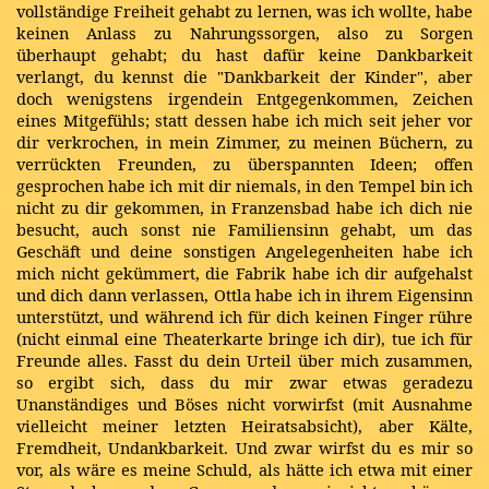
vollständige Freiheit gehabt zu lernen, was ich wollte, habe
keinen Anlass zu Nahrungssorgen, also zu Sorgen
überhaupt gehabt; du hast dafür keine Dankbarkeit
verlangt, du kennst die "Dankbarkeit der Kinder", aber
doch wenigstens irgendein Entgegenkommen, Zeichen
eines Mitgefühls; statt dessen habe ich mich seit jeher vor
dir verkrochen, in mein Zimmer, zu meinen Büchern, zu
verrückten Freunden, zu überspannten Ideen; offen
gesprochen habe ich mit dir niemals, in den Tempel bin ich
nicht zu dir gekommen, in Franzensbad habe ich dich nie
besucht, auch sonst nie Familiensinn gehabt, um das
Geschäft und deine sonstigen Angelegenheiten habe ich
mich nicht gekümmert, die Fabrik habe ich dir aufgehalst
und dich dann verlassen, Ottla habe ich in ihrem Eigensinn
unterstützt, und während ich für dich keinen Finger rühre
(nicht einmal eine Theaterkarte bringe ich dir), tue ich für
Freunde alles. Fasst du dein Urteil über mich zusammen,
so ergibt sich, dass du mir zwar etwas geradezu
Unanständiges und Böses nicht vorwirfst (mit Ausnahme
vielleicht meiner letzten Heiratsabsicht), aber Kälte,
Fremdheit, Undankbarkeit. Und zwar wirfst du es mir so
vor, als wäre es meine Schuld, als hätte ich etwa mit einer