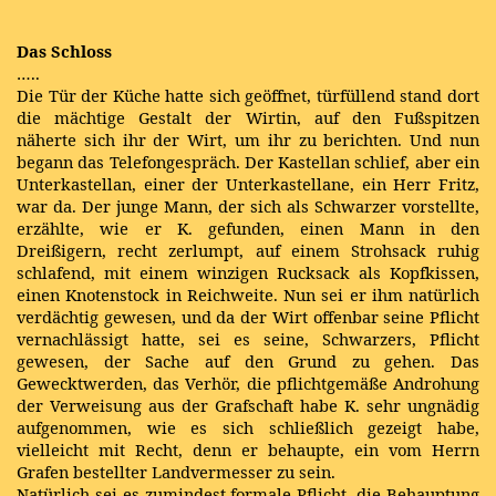
Das Schloss
…..
Die Tür der Küche hatte sich geöffnet, türfüllend stand dort
die mächtige Gestalt der Wirtin, auf den Fußspitzen
näherte sich ihr der Wirt, um ihr zu berichten. Und nun
begann das Telefongespräch. Der Kastellan schlief, aber ein
Unterkastellan, einer der Unterkastellane, ein Herr Fritz,
war da. Der junge Mann, der sich als Schwarzer vorstellte,
erzählte, wie er K. gefunden, einen Mann in den
Dreißigern, recht zerlumpt, auf einem Strohsack ruhig
schlafend, mit einem winzigen Rucksack als Kopfkissen,
einen Knotenstock in Reichweite. Nun sei er ihm natürlich
verdächtig gewesen, und da der Wirt offenbar seine Pflicht
vernachlässigt hatte, sei es seine, Schwarzers, Pflicht
gewesen, der Sache auf den Grund zu gehen. Das
Gewecktwerden, das Verhör, die pflichtgemäße Androhung
der Verweisung aus der Grafschaft habe K. sehr ungnädig
aufgenommen, wie es sich schließlich gezeigt habe,
vielleicht mit Recht, denn er behaupte, ein vom Herrn
Grafen bestellter Landvermesser zu sein.
Natürlich sei es zumindest formale Pflicht, die Behauptung