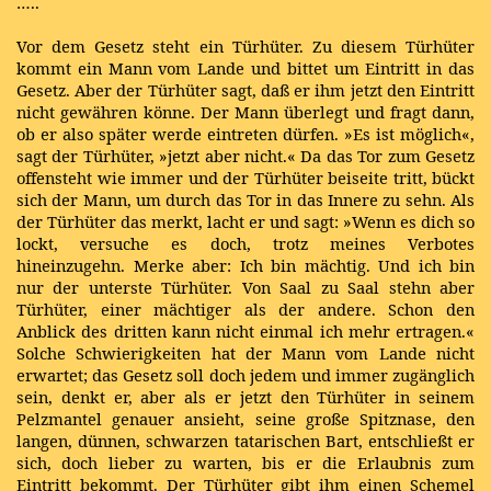
…..
Vor dem Gesetz steht ein Türhüter. Zu diesem Türhüter
kommt ein Mann vom Lande und bittet um Eintritt in das
Gesetz. Aber der Türhüter sagt, daß er ihm jetzt den Eintritt
nicht gewähren könne. Der Mann überlegt und fragt dann,
ob er also später werde eintreten dürfen. »Es ist möglich«,
sagt der Türhüter, »jetzt aber nicht.« Da das Tor zum Gesetz
offensteht wie immer und der Türhüter beiseite tritt, bückt
sich der Mann, um durch das Tor in das Innere zu sehn. Als
der Türhüter das merkt, lacht er und sagt: »Wenn es dich so
lockt, versuche es doch, trotz meines Verbotes
hineinzugehn. Merke aber: Ich bin mächtig. Und ich bin
nur der unterste Türhüter. Von Saal zu Saal stehn aber
Türhüter, einer mächtiger als der andere. Schon den
Anblick des dritten kann nicht einmal ich mehr ertragen.«
Solche Schwierigkeiten hat der Mann vom Lande nicht
erwartet; das Gesetz soll doch jedem und immer zugänglich
sein, denkt er, aber als er jetzt den Türhüter in seinem
Pelzmantel genauer ansieht, seine große Spitznase, den
langen, dünnen, schwarzen tatarischen Bart, entschließt er
sich, doch lieber zu warten, bis er die Erlaubnis zum
Eintritt bekommt. Der Türhüter gibt ihm einen Schemel