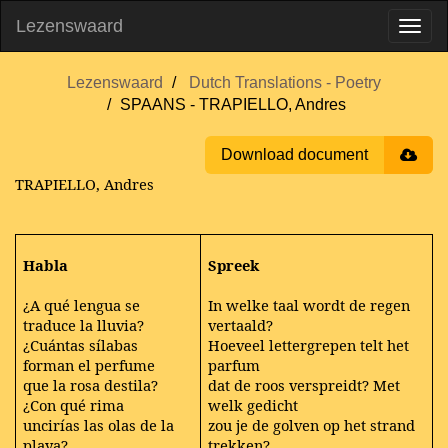
Lezenswaard
Lezenswaard
Dutch Translations - Poetry
SPAANS - TRAPIELLO, Andres
Download document
TRAPIELLO, Andres
Habla
Spreek
¿A qué lengua se
In welke taal wordt de regen
traduce la lluvia?
vertaald?
¿Cuántas sílabas
Hoeveel lettergrepen telt het
forman el perfume
parfum
que la rosa destila?
dat de roos verspreidt? Met
¿Con qué rima
welk gedicht
uncirías las olas de la
zou je de golven op het strand
playa?
trekken?