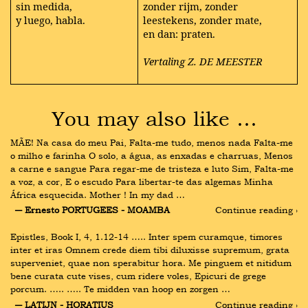
sin medida,
zonder rijm, zonder
y luego, habla.
leestekens, zonder mate,
en dan: praten.
Vertaling Z. DE MEESTER
You may also like …
MÃE! Na casa do meu Pai, Falta-me tudo, menos nada Falta-me 
o milho e farinha O solo, a água, as enxadas e charruas, Menos 
a carne e sangue Para regar-me de tristeza e luto Sim, Falta-me 
a voz, a cor, E o escudo Para libertar-te das algemas Minha 
África esquecida. Mother ! In my dad …
― Ernesto PORTUGEES - MOAMBA
Continue reading ›
Epistles, Book I, 4, 1.12-14 ….. Inter spem curamque, timores 
inter et iras Omnem crede diem tibi diluxisse supremum, grata 
superveniet, quae non sperabitur hora. Me pinguem et nitidum 
bene curata cute vises, cum ridere voles, Epicuri de grege 
porcum. ….. ….. Te midden van hoop en zorgen …
― LATIJN - HORATIUS
Continue reading ›