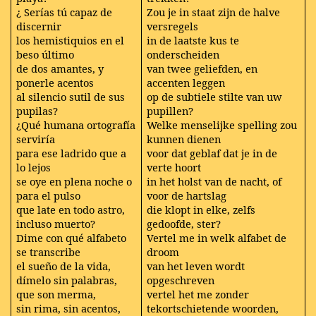
¿ Serías tú capaz de
Zou je in staat zijn de halve
discernir
versregels
los hemistiquios en el
in de laatste kus te
beso último
onderscheiden
de dos amantes, y
van twee geliefden, en
ponerle acentos
accenten leggen
al silencio sutil de sus
op de subtiele stilte van uw
pupilas?
pupillen?
¿Qué humana ortografía
Welke menselijke spelling zou
serviría
kunnen dienen
para ese ladrido que a
voor dat geblaf dat je in de
lo lejos
verte hoort
se oye en plena noche o
in het holst van de nacht, of
para el pulso
voor de hartslag
que late en todo astro,
die klopt in elke, zelfs
incluso muerto?
gedoofde, ster?
Dime con qué alfabeto
Vertel me in welk alfabet de
se transcribe
droom
el sueño de la vida,
van het leven wordt
dímelo sin palabras,
opgeschreven
que son merma,
vertel het me zonder
sin rima, sin acentos,
tekortschietende woorden,