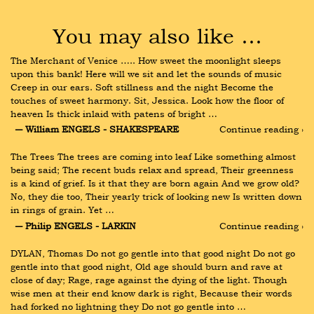
You may also like …
The Merchant of Venice ….. How sweet the moonlight sleeps 
upon this bank! Here will we sit and let the sounds of music 
Creep in our ears. Soft stillness and the night Become the 
touches of sweet harmony. Sit, Jessica. Look how the floor of 
heaven Is thick inlaid with patens of bright …
― William ENGELS - SHAKESPEARE
Continue reading ›
The Trees The trees are coming into leaf Like something almost 
being said; The recent buds relax and spread, Their greenness 
is a kind of grief. Is it that they are born again And we grow old? 
No, they die too, Their yearly trick of looking new Is written down 
in rings of grain. Yet …
― Philip ENGELS - LARKIN
Continue reading ›
DYLAN, Thomas Do not go gentle into that good night Do not go 
gentle into that good night, Old age should burn and rave at 
close of day; Rage, rage against the dying of the light. Though 
wise men at their end know dark is right, Because their words 
had forked no lightning they Do not go gentle into …