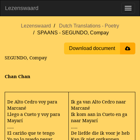
Lezenswaard
Lezenswaard
Dutch Translations - Poetry
SPAANS - SEGUNDO, Compay
Download document
SEGUNDO, Compay
Chan Chan
De Alto Cedro voy para
Ik ga van Alto Cedro naar
Marcané
Marcané
Llego a Cueto y voy para
Ik kom aan in Cueto en ga
Mayarí
naar Mayarí
…..
…..
El cariño que te tengo
De liefde die ik voor je heb
Yo no lo puedo negar
Kan ik niet ontkennen