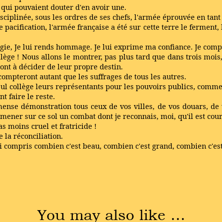
x qui pouvaient douter d'en avoir une.
sciplinée, sous les ordres de ses chefs, l'armée éprouvée en tan
acification, l'armée française a été sur cette terre le ferment, 
ergie, Je lui rends hommage. Je lui exprime ma confiance. Je comp
ège ! Nous allons le montrer, pas plus tard que dans trois mois,
ont à décider de leur propre destin.
compteront autant que les suffrages de tous les autres.
 seul collège leurs représentants pour les pouvoirs publics, comme
 faire le reste.
mense démonstration tous ceux de vos villes, de vos douars, de 
 mener sur ce sol un combat dont je reconnais, moi, qu'il est co
as moins cruel et fratricide !
e la réconciliation.
n'ai compris combien c'est beau, combien c'est grand, combien c'es
You may also like …