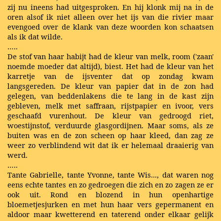
zij nu ineens had uitgesproken. En hij klonk mij na in de
oren alsof ik niet alleen over het ijs van die rivier maar
evengoed over de klank van deze woorden kon schaatsen
als ik dat wilde.
…..
De stof van haar habijt had de kleur van melk, room ('zaan'
noemde moeder dat altijd), biest. Het had de kleur van het
karretje van de ijsventer dat op zondag kwam
langsgereden. De kleur van papier dat in de zon had
gelegen, van beddenlakens die te lang in de kast zijn
gebleven, melk met saffraan, rijstpapier en ivoor, vers
geschaafd vurenhout. De kleur van gedroogd riet,
woestijnstof, verduurde glasgordijnen. Maar soms, als ze
buiten was en de zon scheen op haar kleed, dan zag ze
weer zo verblindend wit dat ik er helemaal draaierig van
werd.
…..
Tante Gabrielle, tante Yvonne, tante Wis..., dat waren nog
eens echte tantes en zo gedroegen die zich en zo zagen ze er
ook uit. Rond en blozend in hun openhartige
bloemetjesjurken en met hun haar vers gepermanent en
aldoor maar kwetterend en taterend onder elkaar gelijk