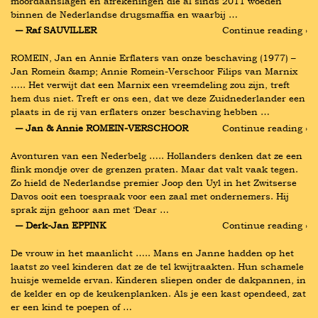
moordaanslagen en afrekeningen die al sinds 2011 woeden 
binnen de Nederlandse drugsmaffia en waarbij …
― Raf SAUVILLER
Continue reading ›
ROMEIN, Jan en Annie Erflaters van onze beschaving (1977) – 
Jan Romein &amp; Annie Romein-Verschoor Filips van Marnix 
….. Het verwijt dat een Marnix een vreemdeling zou zijn, treft 
hem dus niet. Treft er ons een, dat we deze Zuidnederlander een 
plaats in de rij van erflaters onzer beschaving hebben …
― Jan & Annie ROMEIN-VERSCHOOR
Continue reading ›
Avonturen van een Nederbelg ….. Hollanders denken dat ze een 
flink mondje over de grenzen praten. Maar dat valt vaak tegen. 
Zo hield de Nederlandse premier Joop den Uyl in het Zwitserse 
Davos ooit een toespraak voor een zaal met ondernemers. Hij 
sprak zijn gehoor aan met ‘Dear …
― Derk-Jan EPPINK
Continue reading ›
De vrouw in het maanlicht ….. Mans en Janne hadden op het 
laatst zo veel kinderen dat ze de tel kwijtraakten. Hun schamele 
huisje wemelde ervan. Kinderen sliepen onder de dakpannen, in 
de kelder en op de keukenplanken. Als je een kast opendeed, zat 
er een kind te poepen of …