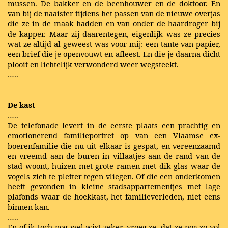
mussen. De bakker en de beenhouwer en de doktoor. En
van bij de naaister tijdens het passen van de nieuwe overjas
die ze in de maak hadden en van onder de haardroger bij
de kapper. Maar zij daarentegen, eigenlijk was ze precies
wat ze altijd al geweest was voor mij: een tante van papier,
een brief die je openvouwt en afleest. En die je daarna dicht
plooit en lichtelijk verwonderd weer wegsteekt.
…..
De kast
…..
De telefonade levert in de eerste plaats een prachtig en
emotionerend familieportret op van een Vlaamse ex-
boerenfamilie die nu uit elkaar is gespat, en vereenzaamd
en vreemd aan de buren in villaatjes aan de rand van de
stad woont, huizen met grote ramen met dik glas waar de
vogels zich te pletter tegen vliegen. Of die een onderkomen
heeft gevonden in kleine stadsappartementjes met lage
plafonds waar de hoekkast, het familieverleden, niet eens
binnen kan.
…..
En of ik toch nog wel wist zeker, vroeg ze, dat ze nog zo vol