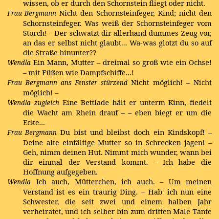
wissen, ob er durch den Schornstein fliegt oder nicht.
Nicht den Schornsteinfeger, Kind; nicht den
Frau Bergmann
Schornsteinfeger. Was weiß der Schornsteinfeger vom
Storch! – Der schwatzt dir allerhand dummes Zeug vor,
an das er selbst nicht glaubt... Wa-was glotzt du so auf
die Straße hinunter??
Ein Mann, Mutter – dreimal so groß wie ein Ochse!
Wendla
– mit Füßen wie Dampfschiffe...!
Nicht möglich! – Nicht
Frau Bergmann
ans Fenster stürzend
möglich! –
Eine Bettlade hält er unterm Kinn, fiedelt
Wendla
zugleich
die Wacht am Rhein drauf – – eben biegt er um die
Ecke...
Du bist und bleibst doch ein Kindskopf! –
Frau Bergmann
Deine alte einfältige Mutter so in Schrecken jagen! –
Geh, nimm deinen Hut. Nimmt mich wunder, wann bei
dir einmal der Verstand kommt. – Ich habe die
Hoffnung aufgegeben.
Ich auch, Mütterchen, ich auch. – Um meinen
Wendla
Verstand ist es ein traurig Ding. – Hab' ich nun eine
Schwester, die seit zwei und einem halben Jahr
verheiratet, und ich selber bin zum dritten Male Tante