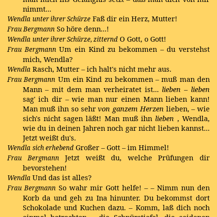
nimmt...
Faß dir ein Herz, Mutter!
Wendla
unter ihrer Schürze
So höre denn...!
Frau Bergmann
O Gott, o Gott!
Wendla
unter ihrer Schürze, zitternd
Um ein Kind zu bekommen – du verstehst
Frau Bergmann
mich, Wendla?
Rasch, Mutter – ich halt's nicht mehr aus.
Wendla
Um ein Kind zu bekommen – muß man den
Frau Bergmann
Mann – mit dem man verheiratet ist...
lieben – lieben
sag' ich dir – wie man nur einen Mann lieben kann!
Man muß ihn so sehr
von ganzem Herzen
lieben, – wie
sich's nicht sagen läßt! Man muß ihn
lieben
, Wendla,
wie du in deinen Jahren noch gar nicht lieben kannst...
Jetzt weißt du's.
Großer – Gott – im Himmel!
Wendla
sich erhebend
Jetzt weißt du, welche Prüfungen dir
Frau Bergmann
bevorstehen!
Und das ist alles?
Wendla
So wahr mir Gott helfe! – – Nimm nun den
Frau Bergmann
Korb da und geh zu Ina hinunter. Du bekommst dort
Schokolade und Kuchen dazu. – Komm, laß dich noch