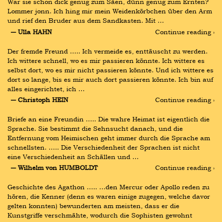
War sie schon dick genug zum Säen, dünn genug zum Ernten? 
Lommer jonn. Ich hing mir mein Weidenkörbchen über den Arm 
und rief den Bruder aus dem Sandkasten. Mit …
― Ulla HAHN
Continue reading ›
Der fremde Freund ….. Ich vermeide es, enttäuscht zu werden. 
Ich wittere schnell, wo es mir passieren könnte. Ich wittere es 
selbst dort, wo es mir nicht passieren könnte. Und ich wittere es 
dort so lange, bis es mir auch dort passieren könnte. Ich bin auf 
alles eingerichtet, ich …
― Christoph HEIN
Continue reading ›
Briefe an eine Freundin ….. Die wahre Heimat ist eigentlich die 
Sprache. Sie bestimmt die Sehnsucht danach, und die 
Entfernung vom Heimischen geht immer durch die Sprache am 
schnellsten. ….. Die Verschiedenheit der Sprachen ist nicht 
eine Verschiedenheit an Schällen und …
― Wilhelm von HUMBOLDT
Continue reading ›
Geschichte des Agathon ….. …den Mercur oder Apollo reden zu 
hören, die Kenner (denn es waren einige zugegen, welche davor 
gelten konnten) bewunderten am meisten, dass er die 
Kunstgriffe verschmähte, wodurch die Sophisten gewohnt 