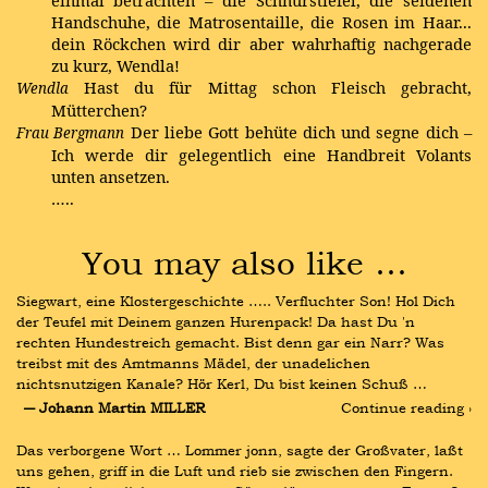
einmal betrachten – die Schnürstiefel, die seidenen
Handschuhe, die Matrosentaille, die Rosen im Haar...
dein Röckchen wird dir aber wahrhaftig nachgerade
zu kurz, Wendla!
Hast du für Mittag schon Fleisch gebracht,
Wendla
Mütterchen?
Der liebe Gott behüte dich und segne dich –
Frau Bergmann
Ich werde dir gelegentlich eine Handbreit Volants
unten ansetzen.
…..
You may also like …
Siegwart, eine Klostergeschichte ….. Verfluchter Son! Hol Dich 
der Teufel mit Deinem ganzen Hurenpack! Da hast Du 'n 
rechten Hundestreich gemacht. Bist denn gar ein Narr? Was 
treibst mit des Amtmanns Mädel, der unadelichen 
nichtsnutzigen Kanale? Hör Kerl, Du bist keinen Schuß …
― Johann Martin MILLER
Continue reading ›
Das verborgene Wort … Lommer jonn, sagte der Großvater, laßt 
uns gehen, griff in die Luft und rieb sie zwischen den Fingern. 