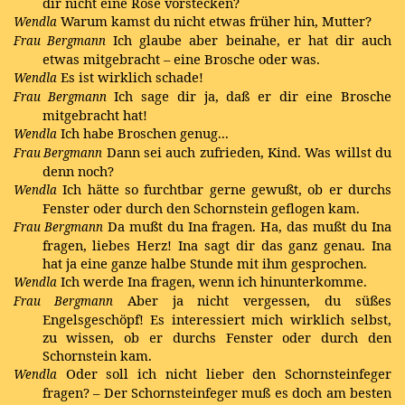
dir nicht eine Rose vorstecken?
Warum kamst du nicht etwas früher hin, Mutter?
Wendla
Ich glaube aber beinahe, er hat dir auch
Frau Bergmann
etwas mitgebracht – eine Brosche oder was.
Es ist wirklich schade!
Wendla
Ich sage dir ja, daß er dir eine Brosche
Frau Bergmann
mitgebracht hat!
Ich habe Broschen genug...
Wendla
Dann sei auch zufrieden, Kind. Was willst du
Frau Bergmann
denn noch?
Ich hätte so furchtbar gerne gewußt, ob er durchs
Wendla
Fenster oder durch den Schornstein geflogen kam.
Da mußt du Ina fragen. Ha, das mußt du Ina
Frau Bergmann
fragen, liebes Herz! Ina sagt dir das ganz genau. Ina
hat ja eine ganze halbe Stunde mit ihm gesprochen.
Ich werde Ina fragen, wenn ich hinunterkomme.
Wendla
Aber ja nicht vergessen, du süßes
Frau Bergmann
Engelsgeschöpf! Es interessiert mich wirklich selbst,
zu wissen, ob er durchs Fenster oder durch den
Schornstein kam.
Oder soll ich nicht lieber den Schornsteinfeger
Wendla
fragen? – Der Schornsteinfeger muß es doch am besten