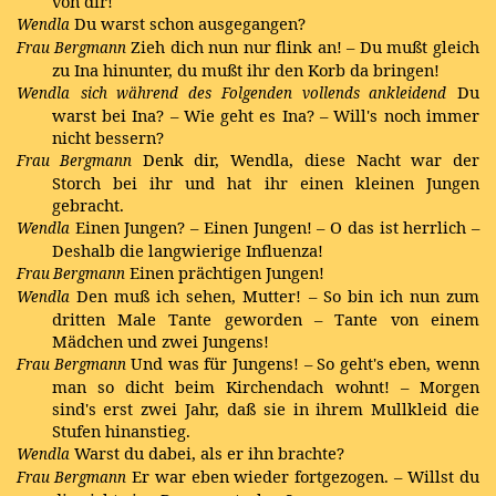
von dir!
Du warst schon ausgegangen?
Wendla
Zieh dich nun nur flink an! – Du mußt gleich
Frau Bergmann
zu Ina hinunter, du mußt ihr den Korb da bringen!
Du
Wendla
sich während des Folgenden vollends ankleidend
warst bei Ina? – Wie geht es Ina? – Will's noch immer
nicht bessern?
Denk dir, Wendla, diese Nacht war der
Frau Bergmann
Storch bei ihr und hat ihr einen kleinen Jungen
gebracht.
Einen Jungen? – Einen Jungen! – O das ist herrlich –
Wendla
Deshalb die langwierige Influenza!
Einen prächtigen Jungen!
Frau Bergmann
Den muß ich sehen, Mutter! – So bin ich nun zum
Wendla
dritten Male Tante geworden – Tante von einem
Mädchen und zwei Jungens!
Und was für Jungens! – So geht's eben, wenn
Frau Bergmann
man so dicht beim Kirchendach wohnt! – Morgen
sind's erst zwei Jahr, daß sie in ihrem Mullkleid die
Stufen hinanstieg.
Warst du dabei, als er ihn brachte?
Wendla
Er war eben wieder fortgezogen. – Willst du
Frau Bergmann