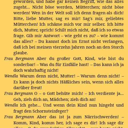
geworden, und habe gar keinen Begriff, wie das alles
zugeht... Nicht böse werden, Mütterchen; nicht böse
werden! Wen in der Welt soll ich denn fragen als dich!
Bitte, liebe Mutter, sag es mir! Sag's mir, geliebtes
Mütterchen! Ich schäme mich vor mir selber. Ich bitte
dich, Mutter, sprich! Schilt mich nicht, daß ich so etwas
frage. Gib mir Antwort – wie geht es zu? – wie kommt
das alles? – Du kannst doch im Ernst nicht verlangen,
daß ich bei meinen vierzehn Jahren noch an den Storch
glaube.
Aber du großer Gott, Kind, wie bist du
Frau Bergmann
sonderbar! – Was du für Einfälle hast! – Das kann ich ja
doch wahrhaftig nicht!
Warum denn nicht, Mutter! – Warum denn nicht! –
Wendla
Es kann ja doch nichts Häßliches sein, wenn sich alles
darüber freut!
O – o Gott behüte mich! – Ich verdiente ja...
Frau Bergmann
Geh, zieh dich an, Mädchen; zieh dich an!
Ich gehe... Und wenn dein Kind nun hingeht und
Wendla
fragt den Schornsteinfeger?
Aber das ist ja zum Närrischwerden! –
Frau Bergmann
Komm, Kind, komm her, ich sage es dir! Ich sage dir