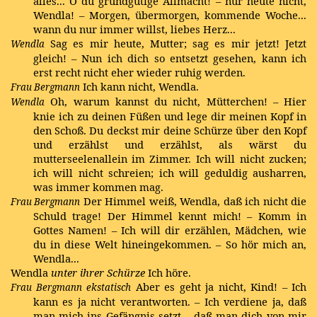
alles... O du grundgütige Allmacht! – nur heute nicht,
Wendla! – Morgen, übermorgen, kommende Woche...
wann du nur immer willst, liebes Herz...
Sag es mir heute, Mutter; sag es mir jetzt! Jetzt
Wendla
gleich! – Nun ich dich so entsetzt gesehen, kann ich
erst recht nicht eher wieder ruhig werden.
Ich kann nicht, Wendla.
Frau Bergmann
Oh, warum kannst du nicht, Mütterchen! – Hier
Wendla
knie ich zu deinen Füßen und lege dir meinen Kopf in
den Schoß. Du deckst mir deine Schürze über den Kopf
und erzählst und erzählst, als wärst du
mutterseelenallein im Zimmer. Ich will nicht zucken;
ich will nicht schreien; ich will geduldig ausharren,
was immer kommen mag.
Der Himmel weiß, Wendla, daß ich nicht die
Frau Bergmann
Schuld trage! Der Himmel kennt mich! – Komm in
Gottes Namen! – Ich will dir erzählen, Mädchen, wie
du in diese Welt hineingekommen. – So hör mich an,
Wendla...
Wendla
unter ihrer Schürze
Ich höre.
Aber es geht ja nicht, Kind! – Ich
Frau Bergmann
ekstatisch
kann es ja nicht verantworten. – Ich verdiene ja, daß
man mich ins Gefängnis setzt – daß man dich von mir