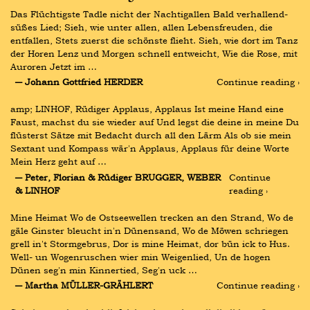
Das Flüchtigste Tadle nicht der Nachtigallen Bald verhallend-
süßes Lied; Sieh, wie unter allen, allen Lebensfreuden, die 
entfallen, Stets zuerst die schönste flieht. Sieh, wie dort im Tanz 
der Horen Lenz und Morgen schnell entweicht, Wie die Rose, mit 
Auroren Jetzt im …
― Johann Gottfried HERDER
Continue reading ›
amp; LINHOF, Rüdiger Applaus, Applaus Ist meine Hand eine 
Faust, machst du sie wieder auf Und legst die deine in meine Du 
flüsterst Sätze mit Bedacht durch all den Lärm Als ob sie mein 
Sextant und Kompass wär'n Applaus, Applaus für deine Worte 
Mein Herz geht auf …
― Peter, Florian & Rüdiger BRUGGER, WEBER 
Continue 
& LINHOF
reading ›
Mine Heimat Wo de Ostseewellen trecken an den Strand, Wo de 
gäle Ginster bleucht in'n Dünensand, Wo de Möwen schriegen 
grell in't Stormgebrus, Dor is mine Heimat, dor bün ick to Hus. 
Well- un Wogenruschen wier min Weigenlied, Un de hogen 
Dünen seg'n min Kinnertied, Seg'n uck …
― Martha MÜLLER-GRÄHLERT
Continue reading ›