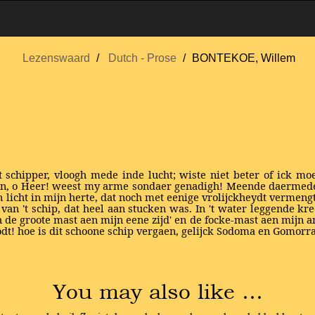
Lezenswaard
Dutch - Prose
BONTEKOE, Willem
dt schipper, vloogh mede inde lucht; wiste niet beter of ick m
en, o Heer! weest my arme sondaer genadigh! Meende daermede 
n licht in mijn herte, dat noch met eenige vrolijckheydt vermen
van 't schip, dat heel aan stucken was. In 't water leggende kr
de groote mast aen mijn eene zijd' en de focke-mast aen mijn and
odt! hoe is dit schoone schip vergaen, gelijck Sodoma en Gomorra
You may also like …