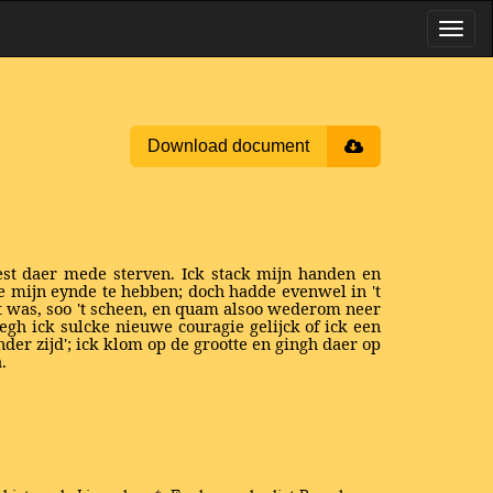
Download document
oest daer mede sterven. Ick stack mijn handen en
mijn eynde te hebben; doch hadde evenwel in 't
gt was, soo 't scheen, en quam alsoo wederom neer
eegh ick sulcke nieuwe couragie gelijck of ick een
er zijd'; ick klom op de grootte en gingh daer op
.