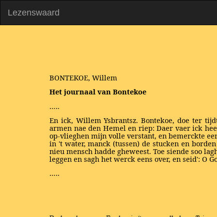
Lezenswaard
BONTEKOE, Willem
Het journaal van Bontekoe
…..
En ick, Willem Ysbrantsz. Bontekoe, doe ter tij
armen nae den Hemel en riep: Daer vaer ick he
op-vlieghen mijn volle verstant, en bemerckte ee
in 't water, manck (tussen) de stucken en borden 
nieu mensch hadde gheweest. Toe siende soo lagh 
leggen en sagh het werck eens over, en seid': O G
…..