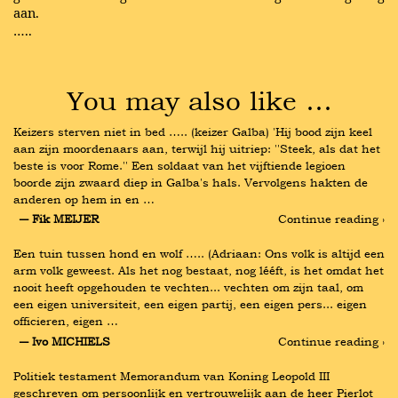
aan.
…..
You may also like …
Keizers sterven niet in bed ….. (keizer Galba) 'Hij bood zijn keel 
aan zijn moordenaars aan, terwijl hij uitriep: ''Steek, als dat het 
beste is voor Rome.'' Een soldaat van het vijftiende legioen 
boorde zijn zwaard diep in Galba's hals. Vervolgens hakten de 
anderen op hem in en …
― Fik MEIJER
Continue reading ›
Een tuin tussen hond en wolf ….. (Adriaan: Ons volk is altijd een 
arm volk geweest. Als het nog bestaat, nog lééft, is het omdat het 
nooit heeft opgehouden te vechten... vechten om zijn taal, om 
een eigen universiteit, een eigen partij, een eigen pers... eigen 
officieren, eigen …
― Ivo MICHIELS
Continue reading ›
Politiek testament Memorandum van Koning Leopold III 
geschreven om persoonlijk en vertrouwelijk aan de heer Pierlot 