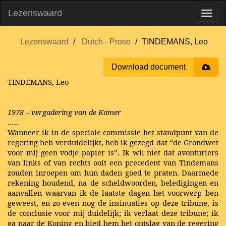
Lezenswaard
Lezenswaard
Dutch - Prose
TINDEMANS, Leo
Download document
TINDEMANS, Leo
1978 – vergadering van de Kamer
…..
Wanneer ik in de speciale commissie het standpunt van de
regering heb verduidelijkt, heb ik gezegd dat “de Grondwet
voor mij geen vodje papier is”. Ik wil niet dat avonturiers
van links of van rechts ooit een precedent van Tindemans
zouden inroepen om hun daden goed te praten. Daarmede
rekening houdend, na de scheldwoorden, beledigingen en
aanvallen waarvan ik de laatste dagen het voorwerp ben
geweest, en zo-even nog de insinuaties op deze tribune, is
de conclusie voor mij duidelijk; ik verlaat deze tribune; ik
ga naar de Koning en bied hem het ontslag van de regering