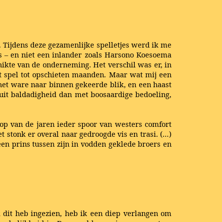
. Tijdens deze gezamenlijke spelletjes werd ik me
as – en niet een inlander zoals Harsono Koesoema
hikte van de onderneming. Het verschil was er, in
t spel tot opschieten maanden. Maar wat mij een
 het ware naar binnen gekeerde blik, en een haast
 uit baldadigheid dan met boosaardige bedoeling,
oop van de jaren ieder spoor van westers comfort
et stonk er overal naar gedroogde vis en trasi. (…)
een prins tussen zijn in vodden geklede broers en
k dit heb ingezien, heb ik een diep verlangen om