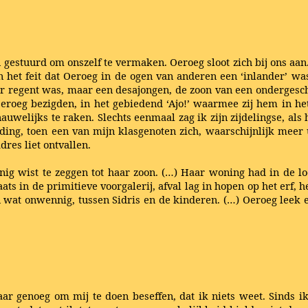
 gestuurd om onszelf te vermaken. Oeroeg sloot zich bij ons aan
an het feit dat Oeroeg in de ogen van anderen een ‘inlander’ w
der regent was, maar een desajongen, de zoon van een ondergesc
eroeg bezigden, in het gebiedend ‘Ajo!’ waarmee zij hem in he
auwelijks te raken. Slechts eenmaal zag ik zijn zijdelingse, als
ing, toen een van mijn klasgenoten zich, waarschijnlijk meer
res liet ontvallen.
nig wist te zeggen tot haar zoon. (…) Haar woning had in de l
ats in de primitieve voorgalerij, afval lag in hopen op het erf, h
n wat onwennig, tussen Sidris en de kinderen. (…) Oeroeg leek 
r genoeg om mij te doen beseffen, dat ik niets weet. Sinds i