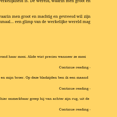
 werkelijkheid is. De wereld, waarin men groot en
 waarin men groot en machtig en gevreesd wil zijn
 eenmaal… een glimp van de werkelijke wereld mag
ond haar mooi. Alide wist precies wanneer ze mooi 
Continue reading ›
j en mijn broer. Op deze bladzijden ben ik een maand 
Continue reading ›
chier onmerkbaar greep hij van achter zijn rug, uit de 
Continue reading ›