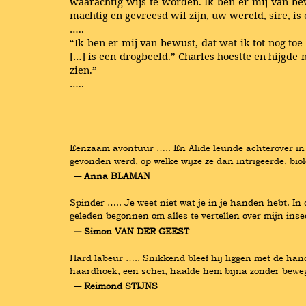
waarachtig wijs te worden. Ik ben er mij van bew
machtig en gevreesd wil zijn, uw wereld, sire, is
…..
“Ik ben er mij van bewust, dat wat ik tot nog to
[…] is een drogbeeld.” Charles hoestte en hijgd
zien.”
…..
Eenzaam avontuur ….. En Alide leunde achterover in d
gevonden werd, op welke wijze ze dan intrigeerde, biol
― Anna BLAMAN
Spinder ….. Je weet niet wat je in je handen hebt. In 
geleden begonnen om alles te vertellen over mijn ins
― Simon VAN DER GEEST
Hard labeur ….. Snikkend bleef hij liggen met de hande
haardhoek, een schei, haalde hem bijna zonder bewegi
― Reimond STIJNS