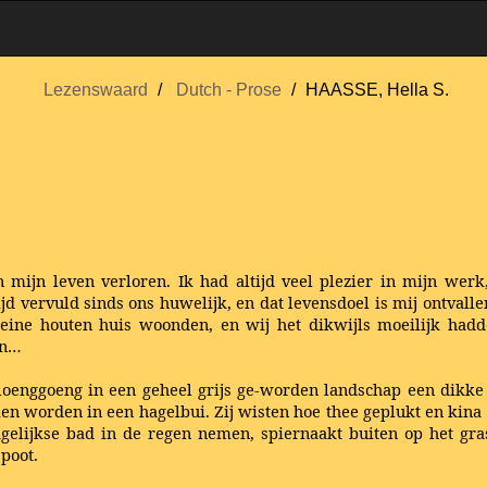
Lezenswaard
Dutch - Prose
HAASSE, Hella S.
n mijn leven verloren. Ik had altijd veel plezier in mijn we
jd vervuld sinds ons huwelijk, en dat levensdoel is mij ontvalle
eine houten huis woonden, en wij het dikwijls moeilijk hadd
en…
loenggoeng in een geheel grijs ge-worden landschap een dikke
ien worden in een hagelbui. Zij wisten hoe thee geplukt en kin
dagelijkse bad in de regen nemen, spiernaakt buiten op het gr
poot.