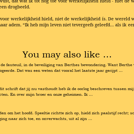
ust, dat wat ik tot nog toe voor werkelijkheid hield - niet de
 een drogbeeld.
e voor werkelijkheid hield, niet de werkelijkheid ís. De wereld
e naar adem. “Ik heb mijn leven niet tevergeefs geleefd… als ik
You may also like …
e fauteuil, in de beveiliging van Berthes bewondering. Want Berthe v
ogeerde. Dat was een weten dat vooral het laatste jaar gerijpt …
dit schrift dat jij nu vasthoudt heb ik de oorlog beschreven tussen mi
ecten. En over mijn broer en onze geheimen. Ik …
n om het hoofd. Speeltie richtte zich op, hield zich paalstijf recht; s
ng naar zich toe, en onverwachts, uit al zijn …