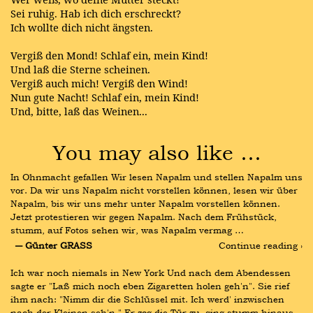
Sei ruhig. Hab ich dich erschreckt?
Ich wollte dich nicht ängsten.
Vergiß den Mond! Schlaf ein, mein Kind!
Und laß die Sterne scheinen.
Vergiß auch mich! Vergiß den Wind!
Nun gute Nacht! Schlaf ein, mein Kind!
Und, bitte, laß das Weinen...
You may also like …
In Ohnmacht gefallen Wir lesen Napalm und stellen Napalm uns 
vor. Da wir uns Napalm nicht vorstellen können, lesen wir über 
Napalm, bis wir uns mehr unter Napalm vorstellen können. 
Jetzt protestieren wir gegen Napalm. Nach dem Frühstück, 
stumm, auf Fotos sehen wir, was Napalm vermag …
― Günter GRASS
Continue reading ›
Ich war noch niemals in New York Und nach dem Abendessen 
sagte er "Laß mich noch eben Zigaretten holen geh'n". Sie rief 
ihm nach: "Nimm dir die Schlüssel mit. Ich werd' inzwischen 
nach der Kleinen seh'n." Er zog die Tür zu, ging stumm hinaus 