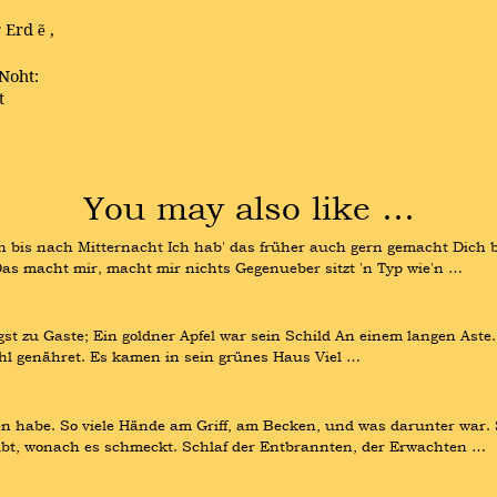
r Erd
,
ẽ
Noht:
t
You may also like …
n bis nach Mitternacht Ich hab' das früher auch gern gemacht Dich bra
Das macht mir, macht mir nichts Gegenueber sitzt 'n Typ wie'n …
t zu Gaste; Ein goldner Apfel war sein Schild An einem langen Aste.
l genähret. Es kamen in sein grünes Haus Viel …
en habe. So viele Hände am Griff, am Becken, und was darunter war. 
ibt, wonach es schmeckt. Schlaf der Entbrannten, der Erwachten …