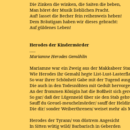
Die Zinken die winken, die Saiten die beben,
Man höret der Musik lieblichen Pracht.
Auf! lasset die Becher fein reihenweis heben!
Dem Bräutigam haben wir dieses gebracht:
Auf güldenes Leben!
Herodes der Kindermörder
…..
Mariamne Herodes Gemählin
Mariamne war ein Zweig aus der Makkabeer S
Wie Herodes ihr Gemahl hegte List-Lust-Lasterf
So war ihrer Schönheit Gabe mit der Tugend au
Die auch in den Todesnöhten mit Gedult hervorge
An der frommen Königin hat die Boßheit sich ge
So gar/ daß der Lügenneid über sie den Stab gebr
Sauff du Greuel-meuchelmörder/ sauff der Heldin
Die dir/ sonder Weiberthrenen/ weiset mehr al
Herodes der Tyrann/ von düstrem Angesicht
In Sitten wütig wild/ Barbarisch in Geberden