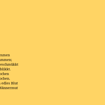
tammen
lammen;
sgeschmükkt
blikkt.
rochen
ochen.
 edles Blut
s Männermut