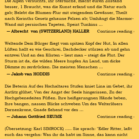
Die Alpen Versuchts, ihr Sterbliche, macht euren Zustand 
besser, 1 Braucht, was die Kunst erfand und die Natur euch 
gab; Belebt die Blumen-Flur mit steigendem Gewässer, Theilt 
nach Korinths Gesetz gehaune Felsen ab; Umhängt die Marmor-
Wand mit persischen Tapeten, Speist Tunkins …
― Albrecht  von (SWITZERLAND) HALLER
Continue reading ›
Weltende Dem Bürger fliegt vom spitzen Kopf der Hut, In allen 
Lüften hallt es wie Geschrei, Dachdecker stürzen ab und gehn 
entzwei Und an den Küsten – liest man – steigt die Flut. Der 
Sturm ist da, die wilden Meere hupfen An Land, um dicke 
Dämme zu zerdrücken. Die meisten Menschen …
― Jakob van HODDIS
Continue reading ›
Die Beterin Auf des Hochaltares Stufen kniet Lina im Gebet, ihr 
Antlitz glühet, Von der Angst der Seele hingerissen, Zu der 
Hochgebenedeiten Füßen. Ihre heißgerungnen Hände beben, 
Ihre bangen, nassen Blicke schweben Um des Welterlösers 
Dornenkrone, Gnade flehend vor des …
― Johann Gottfried SEUME
Continue reading ›
(Übersetzung: Karl SIMROCK) ….. Sie sprach: "Edler Ritter, laßt 
euch das vergehn: Was ihr da habt im Sinne, das kann nicht 