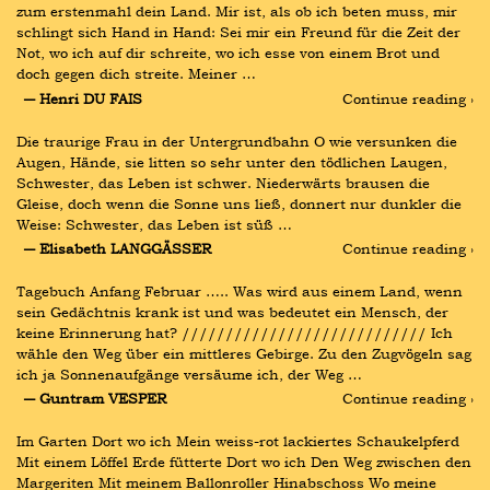
zum erstenmahl dein Land. Mir ist, als ob ich beten muss, mir 
schlingt sich Hand in Hand: Sei mir ein Freund für die Zeit der 
Not, wo ich auf dir schreite, wo ich esse von einem Brot und 
doch gegen dich streite. Meiner …
― Henri DU FAIS
Continue reading ›
Die traurige Frau in der Untergrundbahn O wie versunken die 
Augen, Hände, sie litten so sehr unter den tödlichen Laugen, 
Schwester, das Leben ist schwer. Niederwärts brausen die 
Gleise, doch wenn die Sonne uns ließ, donnert nur dunkler die 
Weise: Schwester, das Leben ist süß …
― Elisabeth LANGGÄSSER
Continue reading ›
Tagebuch Anfang Februar ….. Was wird aus einem Land, wenn 
sein Gedächtnis krank ist und was bedeutet ein Mensch, der 
keine Erinnerung hat? //////////////////////////// Ich 
wähle den Weg über ein mittleres Gebirge. Zu den Zugvögeln sag 
ich ja Sonnenaufgänge versäume ich, der Weg …
― Guntram VESPER
Continue reading ›
Im Garten Dort wo ich Mein weiss-rot lackiertes Schaukelpferd 
Mit einem Löffel Erde fütterte Dort wo ich Den Weg zwischen den 
Margeriten Mit meinem Ballonroller Hinabschoss Wo meine 