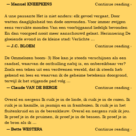
― Manuel KNEEPKENS
Continue reading ›
A une passante Het is niet anders: elk gevoel vergaat, Door 
watten daaglijksheid ten dode omwonden. Voor immer zwijgen 
eens verrukte monden Van een voorbijgaand liefelijk bevonden 
En dan voorgoed nooit meer aanschouwd gelaat. Herinnering De 
gloeiende avond in de kleine stad: Verlichte …
― J.C. BLOEM
Continue reading ›
De Ommelozen boom- 3) Hoe kan je steeds verschijnen als een 
raadsel, waarvan de onthulling nabij is, en onbereikbaar ver? 
Zoals een teken uit een verdwenen wereld, dat ik steeds heb 
gekend en lees en waarvan ik de geheime betekenis doorgrond, 
terwijl ik het stijgende pad volg …
― Claude VAN DE BERGE
Continue reading ›
Overal en nergens Ik ruik je in de linde, ik ruik je in de rozen. Ik 
ruik je in kamille, in jasmijn en in frambozen. Ik ruik je in het 
fluitenkruid en in de berenklauw. Overal en nergens ruik ik jou. 
Ik proef je in de pruimen, ik proef je in de bessen. Ik proef je in 
de bron als ik …
― Bette WESTERA
Continue reading ›