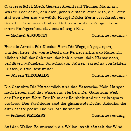
Ortsgespräch Lübeck Gestern Abend ruft Thomas Mann an. 
Was will der denn, denk ich, geben einfach keine Ruh, die Toten. 
Hat sich aber nur verwählt. Rezept Doktor Benn verschreibt ein 
Gedicht. Es schmeckt bitter. Es brennt auf der Zunge. Es hat 
einen Nachgeschmack. Jemand sagt: Es …
― Michael AUGUSTIN
Continue reading ›
Hier die Anrede Für Nicolas Born Die Wege, oft gegangen, 
wurden tiefer, der weite Deich, die Ferne, nichts gab Ruhe. Dir 
blieben bloß der Schmerz, der hohle Atem, dein Körper noch, 
verhärtet, Müdigkeit. Sprachst von Jahren, sprachst von letzten 
Fristen, du wolltest weiter …
― Jürgen THEOBALDY
Continue reading ›
Die Gewichte Die Muttermilch und das Vatererbe. Mein Hunger 
nach Leben und das Wissen zu sterben. Der Gang zum Weib, 
der Hang zum Wort. Der Keim der Reinheit und wie er langsam 
verdorrt. Das Strohfeuer und der glimmende Docht. Aufruhr, der 
auf Gesetze pocht. Die heillose Fahne im …
― Richard PIETRASS
Continue reading ›
Auf den Wellen Es murmeln die Wellen, sanft säuselt der Wind, 