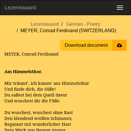
Lezenswaard
Lezenswaard
German - Poetry
MEYER, Conrad Ferdinand (SWITZERLAND)
Download document
MEYER, Conrad Ferdinand
Am Himmelsthor.
Mir träumt’, ich komm’ ans Himmelsthor
Und finde dich, die Süße!
Du saßest bei dem Quell davor
Und wuschest dir die Füße.
Du wuschest, wuschest ohne Rast
Den blendend weißen Schimmer,
Begannst mit wunderlicher Hast
Dein Werk von Neuem immer.