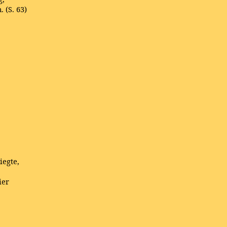
 (S. 63)
iegte,
ier