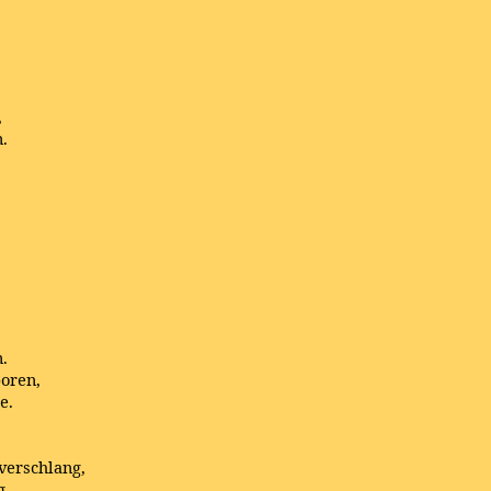
,
.
.
oren,
e.
 verschlang,
g,