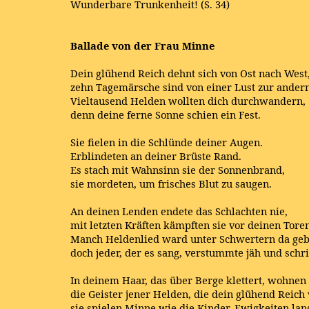
Wunderbare Trunkenheit! (S. 34)
Ballade von der Frau Minne
Dein glühend Reich dehnt sich von Ost nach West
zehn Tagemärsche sind von einer Lust zur andern
Vieltausend Helden wollten dich durchwandern,
denn deine ferne Sonne schien ein Fest.
Sie fielen in die Schlünde deiner Augen.
Erblindeten an deiner Brüste Rand.
Es stach mit Wahnsinn sie der Sonnenbrand,
sie mordeten, um frisches Blut zu saugen.
An deinen Lenden endete das Schlachten nie,
mit letzten Kräften kämpften sie vor deinen Toren
Manch Heldenlied ward unter Schwertern da geb
doch jeder, der es sang, verstummte jäh und schri
In deinem Haar, das über Berge klettert, wohnen
die Geister jener Helden, die dein glühend Reich
sie spielen Minne wie die Kinder, Ewigkeiten lan