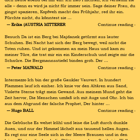
alle – denn es wird ja nicht für immer sein. Sage deiner Frau, du 
gingst spazieren, Kopfweh macht das Frühjahr, red ihr ein. 
Fürchte nicht, du könntest sie …
― Erika (AUSTRIA MITTERER
Continue reading ›
Besuch Da ist ein Berg bei Majdanek getürmt aus lauter 
Schuhen. Bei Nacht hat sich der Berg bewegt, weil nicht die 
Toten ruhen. Und ist gekommen an mein Haus und kam zu 
meiner Türe, die trat mir ein ein Kinderschuh und zeigte mir die 
Schnüre. Die Bergmannsstiefel binden grob. Der …
― Peter MAIWALD
Continue reading ›
Intermezzo Ich bin der große Gaukler Vauvert. In hundert 
Flammen lauf ich einher. Ich knie vor den Altären aus Sand, 
Violette Sterne trägt mein Gewand. Aus meinem Mund geht die 
Zeit hervor, Die Menschen umfaß ich mit Auge und Ohr. Ich bin 
aus dem Abgrund der falsche Prophet, Der hinter …
― Hugo BALL
Continue reading ›
Die Gebüsche Es wehet kühl und leise die Luft durch dunkle 
Auen, und nur der Himmel lächelt aus tausend hellen Augen. 
Es regt nur eine Seele sich in der Meere Brausen und in den 