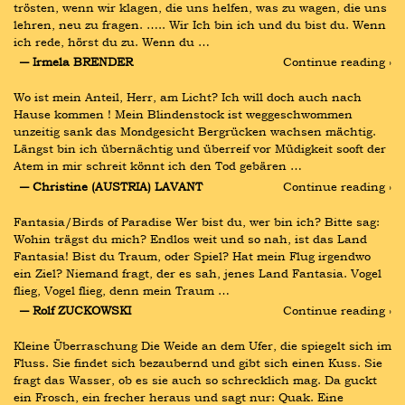
trösten, wenn wir klagen, die uns helfen, was zu wagen, die uns 
lehren, neu zu fragen. ….. Wir Ich bin ich und du bist du. Wenn 
ich rede, hörst du zu. Wenn du …
― Irmela BRENDER
Continue reading ›
Wo ist mein Anteil, Herr, am Licht? Ich will doch auch nach 
Hause kommen ! Mein Blindenstock ist weggeschwommen 
unzeitig sank das Mondgesicht Bergrücken wachsen mächtig. 
Längst bin ich übernächtig und überreif vor Müdigkeit sooft der 
Atem in mir schreit könnt ich den Tod gebären …
― Christine (AUSTRIA) LAVANT
Continue reading ›
Fantasia/Birds of Paradise Wer bist du, wer bin ich? Bitte sag: 
Wohin trägst du mich? Endlos weit und so nah, ist das Land 
Fantasia! Bist du Traum, oder Spiel? Hat mein Flug irgendwo 
ein Ziel? Niemand fragt, der es sah, jenes Land Fantasia. Vogel 
flieg, Vogel flieg, denn mein Traum …
― Rolf ZUCKOWSKI
Continue reading ›
Kleine Überraschung Die Weide an dem Ufer, die spiegelt sich im 
Fluss. Sie findet sich bezaubernd und gibt sich einen Kuss. Sie 
fragt das Wasser, ob es sie auch so schrecklich mag. Da guckt 
ein Frosch, ein frecher heraus und sagt nur: Quak. Eine 