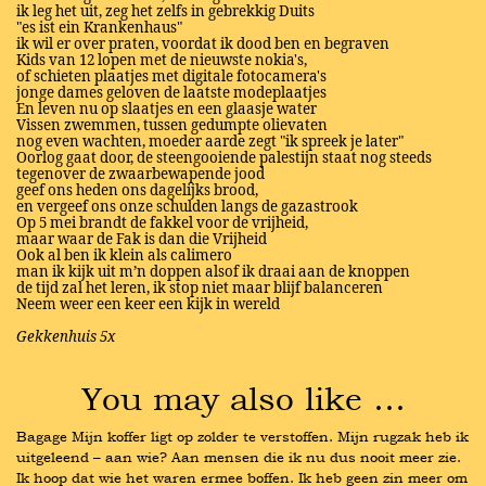
ik leg het uit, zeg het zelfs in gebrekkig Duits
"es ist ein Krankenhaus"
ik wil er over praten, voordat ik dood ben en begraven
Kids van 12 lopen met de nieuwste nokia's,
of schieten plaatjes met digitale fotocamera's
jonge dames geloven de laatste modeplaatjes
En leven nu op slaatjes en een glaasje water
Vissen zwemmen, tussen gedumpte olievaten
nog even wachten, moeder aarde zegt "ik spreek je later"
Oorlog gaat door, de steengooiende palestijn staat nog steeds
tegenover de zwaarbewapende jood
geef ons heden ons dagelijks brood,
en vergeef ons onze schulden langs de gazastrook
Op 5 mei brandt de fakkel voor de vrijheid,
maar waar de Fak is dan die Vrijheid
Ook al ben ik klein als calimero
man ik kijk uit m’n doppen alsof ik draai aan de knoppen
de tijd zal het leren, ik stop niet maar blijf balanceren
Neem weer een keer een kijk in wereld
Gekkenhuis 5x
You may also like …
Bagage Mijn koffer ligt op zolder te verstoffen. Mijn rugzak heb ik 
uitgeleend – aan wie? Aan mensen die ik nu dus nooit meer zie. 
Ik hoop dat wie het waren ermee boffen. Ik heb geen zin meer om 