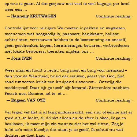
op reis te gaan. Al dat gesjouw met veel te veel bagage, per land 
weer een …
― Hannelly KRUTWAGEN
Continue reading ›
Controlelijst voor reizigers We moeten inpakken en wegwezen, 
meenemen wat hoognodig is, paspoort, bankkaart, ballast 
achterlaten, vertrouwen hebben in de bestemming en onszelf, 
geen geschenken kopen, herinneringen bewaren, verbroederen 
met lokale bewoners, toeristen mijden, ons …
― Joris IVEN
Continue reading ›
Wees man en houd u recht: buig nooit en buig voor niemand – 
dan voor de Waarheid, bruid der eeuwen, geest van God, Zie! 
rond uw voeten krielt een kruipend slavenrot… Ontstijg die 
modderpoel! Daar zijt ge uzelf, zijt Iemand. Sterrenloze nachten 
Fecisti nos, Domine, ad te; et …
― Eugeen VAN OYE
Continue reading ›
Vel tegen vel Het is al lang middernacht, een uur of één ze ziet er 
goed uit, ze lacht, zij drinkt alleen en de sfeer is okee, ik ga es 
beslissen, ik moet mijn zin want ze ziet het wel zitten, ‘Zeg je 
hebt zo’n mooi kleedje, dat staat je zo goed’, Ik schuif nu wat 
dichter, ze doet haar …