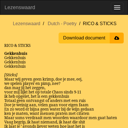
Lezenswaard
Lezenswaard
Dutch - Poetry
RICO & STICKS
Download document
RICO & STICKS
Gekkenhuis
Gekkenhuis
Gekkenhuis
Gekkenhuis
[Sticks]
Maar wij geven geen krimp, doe je mee, eej,
we spelen player en pimp, nee?
dan mag jij het zeggen,
voor mij lijkt het op totale Chaos sinds 9-11
ik heb opgelet, het is een gekkenhuis
Totaal geen ontvangst of anders met een ruis
Doe je weinig aan, velen gaan voor eigen faam
En zo word er bijna geen water bij de wijn gedaan
ken je maten, want mensen praten met citaten
Maar soms verdraait men woorden waardoor men gaat haten
Vaag begrip, ik haat niemand, ik haat die shit
Ik laat je ’ avonds liever weten hoe laat het is