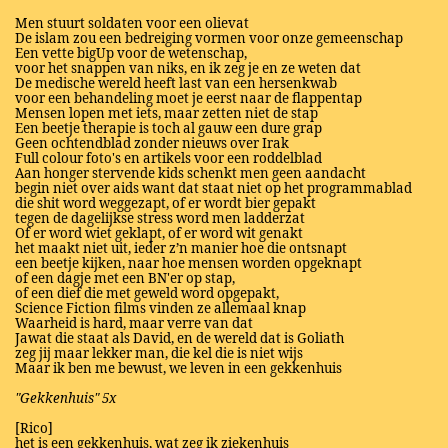
Men stuurt soldaten voor een olievat
De islam zou een bedreiging vormen voor onze gemeenschap
Een vette bigUp voor de wetenschap,
voor het snappen van niks, en ik zeg je en ze weten dat
De medische wereld heeft last van een hersenkwab
voor een behandeling moet je eerst naar de flappentap
Mensen lopen met iets, maar zetten niet de stap
Een beetje therapie is toch al gauw een dure grap
Geen ochtendblad zonder nieuws over Irak
Full colour foto's en artikels voor een roddelblad
Aan honger stervende kids schenkt men geen aandacht
begin niet over aids want dat staat niet op het programmablad
die shit word weggezapt, of er wordt bier gepakt
tegen de dagelijkse stress word men ladderzat
Of er word wiet geklapt, of er word wit genakt
het maakt niet uit, ieder z’n manier hoe die ontsnapt
een beetje kijken, naar hoe mensen worden opgeknapt
of een dagje met een BN'er op stap,
of een dief die met geweld word opgepakt,
Science Fiction films vinden ze allemaal knap
Waarheid is hard, maar verre van dat
Jawat die staat als David, en de wereld dat is Goliath
zeg jij maar lekker man, die kel die is niet wijs
Maar ik ben me bewust, we leven in een gekkenhuis
"Gekkenhuis" 5x
[Rico]
het is een gekkenhuis, wat zeg ik ziekenhuis