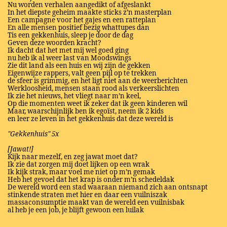
Nu worden verhalen aangedikt of afgeslankt
In het diepste geheim maakte sticks z’n masterplan
Een campagne voor het gajes en een ratteplan
En alle mensen positief bezig whattupes dan
Tis een gekkenhuis, sleep je door de dag
Geven deze woorden kracht?
Ik dacht dat het met mij wel goed ging
nu heb ik al weer last van Moodswings
Zie dit land als een huis en wij zijn de gekken
Eigenwijze rappers, valt geen pijl op te trekken
de sfeer is grimmig, en het ligt niet aan de weerberichten
Werkloosheid, mensen staan rood als verkeerslichten
Ik zie het nieuws, het vliegt naar m’n keel,
Op die momenten weet ik zeker dat ik geen kinderen wil
Maar, waarschijnlijk ben ik egoïst, neem ik 2 kids
en leer ze leven in het gekkenhuis dat deze wereld is
"Gekkenhuis" 5x
[Jawat!]
Kijk naar mezelf, en zeg jawat moet dat?
Ik zie dat zorgen mij doet lijken op een wrak
Ik kijk strak, maar voel me niet op m’n gemak
Heb het gevoel dat het krap is onder m’n schedeldak
De wereld word een stad waaraan niemand zich aan ontsnapt
stinkende straten met hier en daar een vuilniszak
massaconsumptie maakt van de wereld een vuilnisbak
al heb je een job, je blijft gewoon een luilak