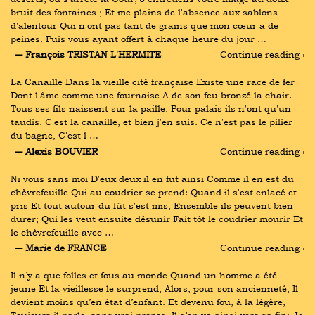
bruit des fontaines ; Et me plains de l'absence aux sablons 
d'alentour Qui n'ont pas tant de grains que mon cœur a de 
peines. Puis vous ayant offert à chaque heure du jour …
― François TRISTAN L'HERMITE
Continue reading ›
La Canaille Dans la vieille cité française Existe une race de fer 
Dont l'âme comme une fournaise A de son feu bronzé la chair. 
Tous ses fils naissent sur la paille, Pour palais ils n'ont qu'un 
taudis. C'est la canaille, et bien j'en suis. Ce n'est pas le pilier 
du bagne, C'est l …
― Alexis BOUVIER
Continue reading ›
Ni vous sans moi D'eux deux il en fut ainsi Comme il en est du 
chèvrefeuille Qui au coudrier se prend: Quand il s'est enlacé et 
pris Et tout autour du fût s'est mis, Ensemble ils peuvent bien 
durer; Qui les veut ensuite désunir Fait tôt le coudrier mourir Et 
le chèvrefeuille avec …
― Marie de FRANCE
Continue reading ›
Il n’y a que folles et fous au monde Quand un homme a été 
jeune Et la vieillesse le surprend, Alors, pour son ancienneté, Il 
devient moins qu’en état d’enfant. Et devenu fou, à la légère, 
Toujours il parle, sans vrai propos. Il s’en va ainsi vers sa fin: Je 