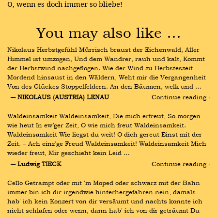
O, wenn es doch immer so bliebe!
You may also like …
Nikolaus Herbstgefühl Mürrisch braust der Eichenwald, Aller 
Himmel ist umzogen, Und dem Wandrer, rauh und kalt, Kommt 
der Herbstwind nachgeflogen. Wie der Wind zu Herbsteszeit 
Mordend hinsaust in den Wäldern, Weht mir die Vergangenheit 
Von des Glückes Stoppelfeldern. An den Bäumen, welk und …
― NIKOLAUS (AUSTRIA) LENAU
Continue reading ›
Waldeinsamkeit Waldeinsamkeit, Die mich erfreut, So morgen 
wie heut In ew’ger Zeit, O wie mich freut Waldeinsamkeit. 
Waldeinsamkeit Wie liegst du weit! O dich gereut Einst mit der 
Zeit. – Ach einz’ge Freud Waldeinsamkeit! Waldeinsamkeit Mich 
wieder freut, Mir geschieht kein Leid …
― Ludwig TIECK
Continue reading ›
Cello Getrampt oder mit ′m Moped oder schwarz mit der Bahn 
immer bin ich dir irgendwie hinterhergefahren nein, damals 
hab' ich kein Konzert von dir versäumt und nachts konnte ich 
nicht schlafen oder wenn, dann hab′ ich von dir geträumt Du 