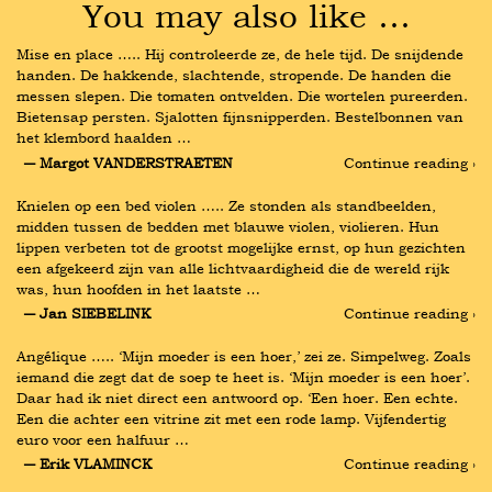
You may also like …
Mise en place ….. Hij controleerde ze, de hele tijd. De snijdende 
handen. De hakkende, slachtende, stropende. De handen die 
messen slepen. Die tomaten ontvelden. Die wortelen pureerden. 
Bietensap persten. Sjalotten fijnsnipperden. Bestelbonnen van 
het klembord haalden …
― Margot VANDERSTRAETEN
Continue reading ›
Knielen op een bed violen ….. Ze stonden als standbeelden, 
midden tussen de bedden met blauwe violen, violieren. Hun 
lippen verbeten tot de grootst mogelijke ernst, op hun gezichten 
een afgekeerd zijn van alle lichtvaardigheid die de wereld rijk 
was, hun hoofden in het laatste …
― Jan SIEBELINK
Continue reading ›
Angélique ….. ‘Mijn moeder is een hoer,’ zei ze. Simpelweg. Zoals 
iemand die zegt dat de soep te heet is. ‘Mijn moeder is een hoer’. 
Daar had ik niet direct een antwoord op. ‘Een hoer. Een echte. 
Een die achter een vitrine zit met een rode lamp. Vijfendertig 
euro voor een halfuur …
― Erik VLAMINCK
Continue reading ›