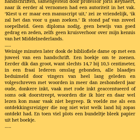
handschriften, samengesteld door professor Joris Reynaert,
naar ik eerder al vernomen had een autoriteit in het vak.
‘Kiest u er maar een manuscript uit,’ zei ze vriendelijk, ‘ik
zal het dan voor u gaan zoeken.’ Ik stond paf van zoveel
soepelheid. Geen diploma nodig, geen bewijs van goed
gedrag en zeden, zelfs geen kruisverhoor over mijn kennis
van het Middelnederlands.
..…
Weinige minuten later dook de bibliofiele dame op met een
juweel van een handschrift. Een boekje om te zoenen.
Eerder dik dan groot, want slechts 14,7 bij 10,5 centimeter,
in een fraai lederen omslag gebonden, alle blaadjes
beduimeld door vingers van heel lang geleden en
volgeschreven met woorden in meer dan zeshonderd jaar
oude, donkere inkt, vaak met rode inkt geaccentueerd of
soms ook doorstreept, woorden die ik hier en daar wel
lezen kon maar vaak niet begreep. Ik voelde me als een
ontdekkingsreiziger die nog niet wist welk land hij zopas
ontdekt had. En toen viel plots een bundeltje bleek papier
uit het boekje.
…..