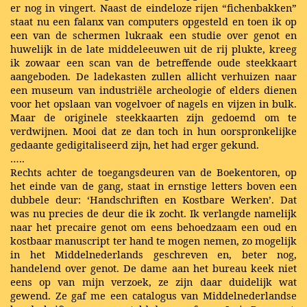
er nog in vingert. Naast de eindeloze rijen “fichenbakken”
staat nu een falanx van computers opgesteld en toen ik op
een van de schermen lukraak een studie over genot en
huwelijk in de late middeleeuwen uit de rij plukte, kreeg
ik zowaar een scan van de betreffende oude steekkaart
aangeboden. De ladekasten zullen allicht verhuizen naar
een museum van industriële archeologie of elders dienen
voor het opslaan van vogelvoer of nagels en vijzen in bulk.
Maar de originele steekkaarten zijn gedoemd om te
verdwijnen. Mooi dat ze dan toch in hun oorspronkelijke
gedaante gedigitaliseerd zijn, het had erger gekund.
…..
Rechts achter de toegangsdeuren van de Boekentoren, op
het einde van de gang, staat in ernstige letters boven een
dubbele deur: ‘Handschriften en Kostbare Werken’. Dat
was nu precies de deur die ik zocht. Ik verlangde namelijk
naar het precaire genot om eens behoedzaam een oud en
kostbaar manuscript ter hand te mogen nemen, zo mogelijk
in het Middelnederlands geschreven en, beter nog,
handelend over genot. De dame aan het bureau keek niet
eens op van mijn verzoek, ze zijn daar duidelijk wat
gewend. Ze gaf me een catalogus van Middelnederlandse