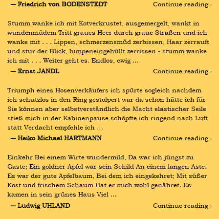
― Friedrich von BODENSTEDT
Continue reading ›
Stumm wanke ich mit Kotverkrustet, ausgemergelt, wankt in 
wundenmüdem Tritt graues Heer durch graue Straßen und ich 
wanke mit . . . Lippen, schmerzensmüd zerbissen, Haar zerrauft 
und stur der Blick, lumpeneingehüllt zerrissen - stumm wanke 
ich mit . . . Weiter geht es. Endlos, ewig …
― Ernst JANDL
Continue reading ›
Triumph eines Hosenverkäufers ich spürte sogleich nachdem 
ich schutzlos in den Ring gestolpert war da schon hätte ich für 
Sie können aber selbstverständlich die Macht elastischer Seile 
stieß mich in der Kabinenpause schöpfte ich ringend nach Luft 
statt Verdacht empfehle ich …
― Heiko Michael HARTMANN
Continue reading ›
Einkehr Bei einem Wirte wundermild, Da war ich jüngst zu 
Gaste; Ein goldner Apfel war sein Schild An einem langen Aste. 
Es war der gute Apfelbaum, Bei dem ich eingekehret; Mit süßer 
Kost und frischem Schaum Hat er mich wohl genähret. Es 
kamen in sein grünes Haus Viel …
― Ludwig UHLAND
Continue reading ›