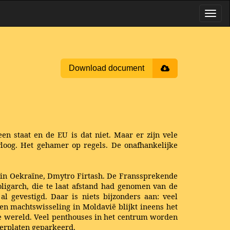
Download document
n staat en de EU is dat niet. Maar er zijn vele
vloog. Het gehamer op regels. De onafhankelijke
as in Oekraïne, Dmytro Firtash. De Franssprekende
ligarch, die te laat afstand had genomen van de
al gevestigd. Daar is niets bijzonders aan: veel
en machtswisseling in Moldavië blijkt ineens het
de wereld. Veel penthouses in het centrum worden
merplaten geparkeerd.