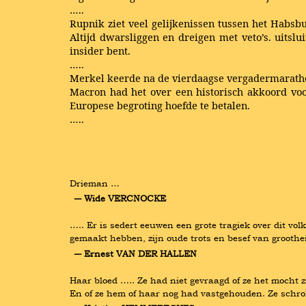
…..
Rupnik ziet veel gelijkenissen tussen het Habsbu
Altijd dwarsliggen en dreigen met veto’s. uitslui
insider bent.
…..
Merkel keerde na de vierdaagse vergadermarathon
Macron had het over een historisch akkoord vo
Europese begroting hoefde te betalen.
…..
Drieman …
― Wide VERCNOCKE
….. Er is sedert eeuwen een grote tragiek over dit vol
gemaakt hebben, zijn oude trots en besef van groot
― Ernest VAN DER HALLEN
Haar bloed ….. Ze had niet gevraagd of ze het mocht z
En of ze hem of haar nog had vastgehouden. Ze schrok