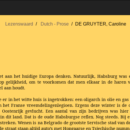
Lezenswaard
Dutch - Prose
DE GRUYTER, Caroline
et aan het huidige Europa denken. Natuurlijk, Habsburg was ee
k op gelijkheid, om te voorkomen dat men elkaar in de haren 
el aan houdt.
e er in het witte huis is ingetrokken: een oligarch in olie en g
 het Franse vreemdelingenlegioen. Ergens deze winter is de o
 Oostenrijk gevlucht. Een aantal van zijn bedrijven was hier 
 dit land. Dat is de oude Habsburgse reflex. Nog steeds. Bij e
streken. Wenen is na Belgrado de grootste Servische stad van 
de straat staan altijd auto’s met Hongaarse en Tsjechische num