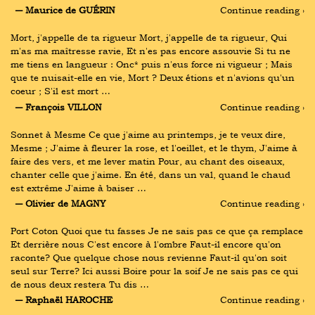
― Maurice de GUÉRIN
Continue reading ›
Mort, j'appelle de ta rigueur Mort, j'appelle de ta rigueur, Qui 
m'as ma maîtresse ravie, Et n'es pas encore assouvie Si tu ne 
me tiens en langueur : Onc* puis n'eus force ni vigueur ; Mais 
que te nuisait-elle en vie, Mort ? Deux étions et n'avions qu'un 
coeur ; S'il est mort …
― François VILLON
Continue reading ›
Sonnet à Mesme Ce que j'aime au printemps, je te veux dire, 
Mesme ; J'aime à fleurer la rose, et l'oeillet, et le thym, J'aime à 
faire des vers, et me lever matin Pour, au chant des oiseaux, 
chanter celle que j'aime. En été, dans un val, quand le chaud 
est extrême J'aime à baiser …
― Olivier de MAGNY
Continue reading ›
Port Coton Quoi que tu fasses Je ne sais pas ce que ça remplace 
Et derrière nous C'est encore à l'ombre Faut-il encore qu'on 
raconte? Que quelque chose nous revienne Faut-il qu'on soit 
seul sur Terre? Ici aussi Boire pour la soif Je ne sais pas ce qui 
de nous deux restera Tu dis …
― Raphaël HAROCHE
Continue reading ›