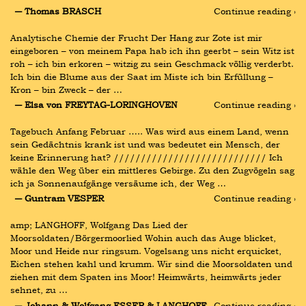
― Thomas BRASCH
Continue reading ›
Analytische Chemie der Frucht Der Hang zur Zote ist mir 
eingeboren – von meinem Papa hab ich ihn geerbt – sein Witz ist 
roh – ich bin erkoren – witzig zu sein Geschmack völlig verderbt. 
Ich bin die Blume aus der Saat im Miste ich bin Erfüllung – 
Kron – bin Zweck – der …
― Elsa von FREYTAG-LORINGHOVEN
Continue reading ›
Tagebuch Anfang Februar ….. Was wird aus einem Land, wenn 
sein Gedächtnis krank ist und was bedeutet ein Mensch, der 
keine Erinnerung hat? //////////////////////////// Ich 
wähle den Weg über ein mittleres Gebirge. Zu den Zugvögeln sag 
ich ja Sonnenaufgänge versäume ich, der Weg …
― Guntram VESPER
Continue reading ›
amp; LANGHOFF, Wolfgang Das Lied der 
Moorsoldaten/Börgermoorlied Wohin auch das Auge blicket, 
Moor und Heide nur ringsum. Vogelsang uns nicht erquicket, 
Eichen stehen kahl und krumm. Wir sind die Moorsoldaten und 
ziehen mit dem Spaten ins Moor! Heimwärts, heimwärts jeder 
sehnet, zu …
― Johann & Wolfgang ESSER & LANGHOFF
Continue reading ›