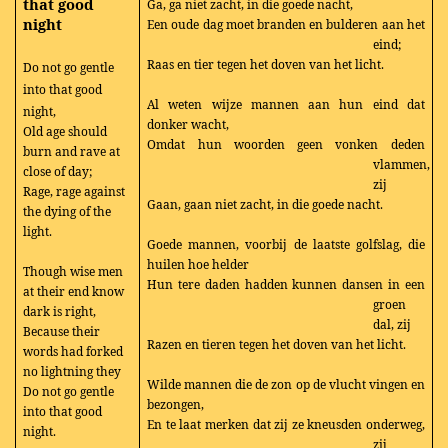
that good
Ga, ga niet zacht, in die goede nacht,
night
Een oude dag moet branden en bulderen aan het
eind;
Raas en tier tegen het doven van het licht.
Do not go gentle
into that good
Al weten wijze mannen aan hun eind dat
night,
donker wacht,
Old age should
Omdat hun woorden geen vonken deden
burn and rave at
vlammen,
close of day;
zij
Rage, rage against
Gaan, gaan niet zacht, in die goede nacht.
the dying of the
light.
Goede mannen, voorbij de laatste golfslag, die
huilen hoe helder
Though wise men
Hun tere daden hadden kunnen dansen in een
at their end know
groen
dark is right,
dal, zij
Because their
Razen en tieren tegen het doven van het licht.
words had forked
no lightning they
Wilde mannen die de zon op de vlucht vingen en
Do not go gentle
bezongen,
into that good
En te laat merken dat zij ze kneusden onderweg,
night.
zij