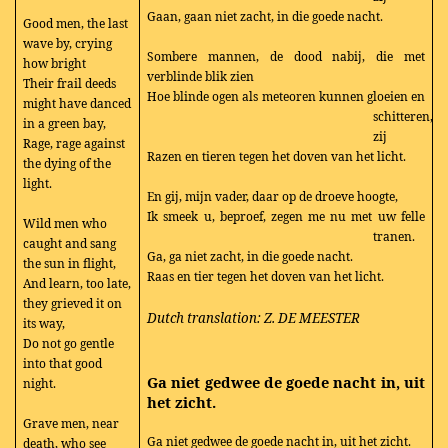
Gaan, gaan niet zacht, in die goede nacht.
Good men, the last
wave by, crying
Sombere mannen, de dood nabij, die met
how bright
verblinde blik zien
Their frail deeds
Hoe blinde ogen als meteoren kunnen gloeien en
might have danced
schitteren,
in a green bay,
zij
Rage, rage against
Razen en tieren tegen het doven van het licht.
the dying of the
light.
En gij, mijn vader, daar op de droeve hoogte,
Ik smeek u, beproef, zegen me nu met uw felle
Wild men who
tranen.
caught and sang
Ga, ga niet zacht, in die goede nacht.
the sun in flight,
Raas en tier tegen het doven van het licht.
And learn, too late,
they grieved it on
Dutch translation: Z. DE MEESTER
its way,
Do not go gentle
into that good
Ga niet gedwee de goede nacht in, uit
night.
het zicht.
Grave men, near
Ga niet gedwee de goede nacht in, uit het zicht.
death, who see