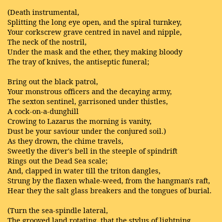
(Death instrumental,
Splitting the long eye open, and the spiral turnkey,
Your corkscrew grave centred in navel and nipple,
The neck of the nostril,
Under the mask and the ether, they making bloody
The tray of knives, the antiseptic funeral;
Bring out the black patrol,
Your monstrous officers and the decaying army,
The sexton sentinel, garrisoned under thistles,
A cock-on-a-dunghill
Crowing to Lazarus the morning is vanity,
Dust be your saviour under the conjured soil.)
As they drown, the chime travels,
Sweetly the diver's bell in the steeple of spindrift
Rings out the Dead Sea scale;
And, clapped in water till the triton dangles,
Strung by the flaxen whale-weed, from the hangman's raft,
Hear they the salt glass breakers and the tongues of burial.
(Turn the sea-spindle lateral,
The grooved land rotating, that the stylus of lightning