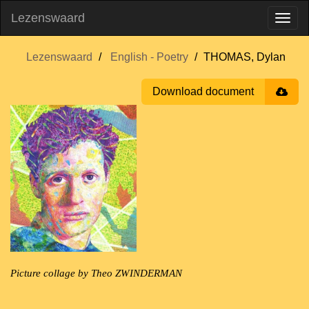
Lezenswaard
Lezenswaard
English - Poetry
THOMAS, Dylan
Download document
Picture collage by Theo ZWINDERMAN