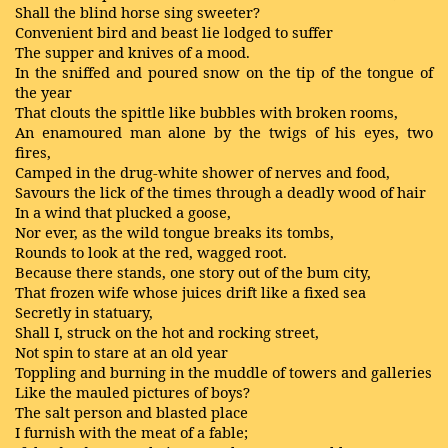
Shall the blind horse sing sweeter?
Convenient bird and beast lie lodged to suffer
The supper and knives of a mood.
In the sniffed and poured snow on the tip of the tongue of
the year
That clouts the spittle like bubbles with broken rooms,
An enamoured man alone by the twigs of his eyes, two
fires,
Camped in the drug-white shower of nerves and food,
Savours the lick of the times through a deadly wood of hair
In a wind that plucked a goose,
Nor ever, as the wild tongue breaks its tombs,
Rounds to look at the red, wagged root.
Because there stands, one story out of the bum city,
That frozen wife whose juices drift like a fixed sea
Secretly in statuary,
Shall I, struck on the hot and rocking street,
Not spin to stare at an old year
Toppling and burning in the muddle of towers and galleries
Like the mauled pictures of boys?
The salt person and blasted place
I furnish with the meat of a fable;