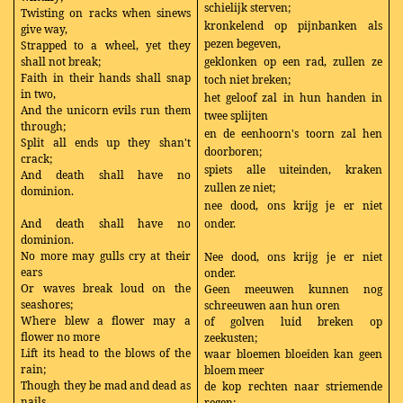
schielijk sterven;
Twisting on racks when sinews
kronkelend op pijnbanken als
give way,
pezen begeven,
Strapped to a wheel, yet they
shall not break;
geklonken op een rad, zullen ze
Faith in their hands shall snap
toch niet breken;
in two,
het geloof zal in hun handen in
And the unicorn evils run them
twee splijten
through;
en de eenhoorn's toorn zal hen
Split all ends up they shan't
doorboren;
crack;
spiets alle uiteinden, kraken
And death shall have no
zullen ze niet;
dominion.
nee dood, ons krijg je er niet
And death shall have no
onder.
dominion.
No more may gulls cry at their
Nee dood, ons krijg je er niet
ears
onder.
Or waves break loud on the
Geen meeuwen kunnen nog
seashores;
schreeuwen aan hun oren
Where blew a flower may a
of golven luid breken op
flower no more
zeekusten;
Lift its head to the blows of the
waar bloemen bloeiden kan geen
rain;
bloem meer
Though they be mad and dead as
de kop rechten naar striemende
nails,
regen;