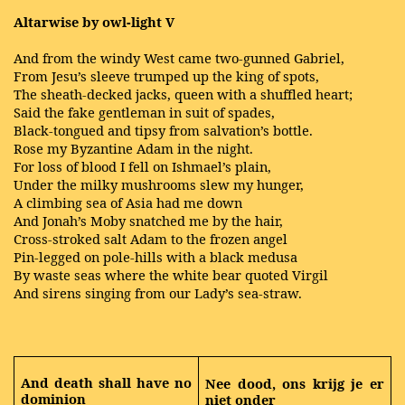
Altarwise by owl-light V
And from the windy West came two-gunned Gabriel,
From Jesu’s sleeve trumped up the king of spots,
The sheath-decked jacks, queen with a shuffled heart;
Said the fake gentleman in suit of spades,
Black-tongued and tipsy from salvation’s bottle.
Rose my Byzantine Adam in the night.
For loss of blood I fell on Ishmael’s plain,
Under the milky mushrooms slew my hunger,
A climbing sea of Asia had me down
And Jonah’s Moby snatched me by the hair,
Cross-stroked salt Adam to the frozen angel
Pin-legged on pole-hills with a black medusa
By waste seas where the white bear quoted Virgil
And sirens singing from our Lady’s sea-straw.
And death shall have no
Nee dood, ons krijg je er
dominion
niet onder