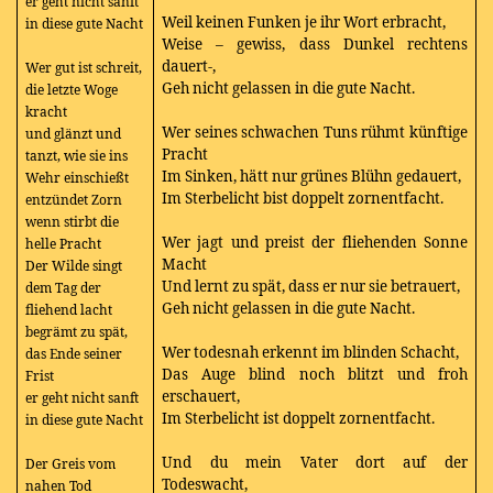
er geht nicht sanft
Weil keinen Funken je ihr Wort erbracht,
in diese gute Nacht
Weise – gewiss, dass Dunkel rechtens
dauert-,
Wer gut ist schreit,
Geh nicht gelassen in die gute Nacht.
die letzte Woge
kracht
Wer seines schwachen Tuns rühmt künftige
und glänzt und
Pracht
tanzt, wie sie ins
Im Sinken, hätt nur grünes Blühn gedauert,
Wehr einschießt
Im Sterbelicht bist doppelt zornentfacht.
entzündet Zorn
wenn stirbt die
Wer jagt und preist der fliehenden Sonne
helle Pracht
Macht
Der Wilde singt
Und lernt zu spät, dass er nur sie betrauert,
dem Tag der
Geh nicht gelassen in die gute Nacht.
fliehend lacht
begrämt zu spät,
Wer todesnah erkennt im blinden Schacht,
das Ende seiner
Das Auge blind noch blitzt und froh
Frist
erschauert,
er geht nicht sanft
Im Sterbelicht ist doppelt zornentfacht.
in diese gute Nacht
Und du mein Vater dort auf der
Der Greis vom
Todeswacht,
nahen Tod