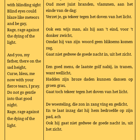
Oud moet juist branden, vlammen, aan het
with blinding sight
einde van de dag:
Blind eyes could
Verzet je, ga tekeer tegen het doven van het licht.
blaze like meteors
and be gay,
Ook een wijs man, als hij aan ’t eind, voor ’t
Rage, rage against
donker zwicht,
the dying of the
Omdat hij van zijn woord geen bliksems komen
light.
zag,
Gaat niet gedwee de goede nacht in, uit het zicht.
And you, my
father, there on the
Een goed mens, de laatste golf nabij, in tranen,
sad height,
want wellicht,
Curse, bless, me
Hadden zijn broze daden kunnen dansen op
now with your
groen gras,
fierce tears, I pray.
Gaat toch tekeer tegen het doven van het licht.
Do not go gentle
into that good
De woesteling, die zon in zang ving en gedicht,
night.
En te laat inzag dat hij hem bedroefde op zijn
Rage, rage against
pad, ach
the dying of the
Ook hij gaat niet gedwee de goede nacht in, uit
light.
het zicht.