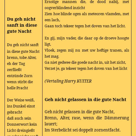
Ernstige mannen die, de dood nabij, met
oogverblindend inzicht
Zien hoe blinde ogen als meteoren vlamden, met
Du geh nicht
een lach,
sanft in diese
Gaan toch tekeer tegen het doven van het licht.
gute Nacht
En gij, mijn vader, die daar op de droeve hoogte
ligt,
Du geh nicht sanft
Vloek, zegen mij nu met uw heftige tranen, als
in diese gute Nacht
het mag.
brenn, tobe Alter,
Ga niet gedwee die goede nacht in, uit het zicht,
eh der Tag
Verzet je, ga tekeer tegen het doven van het licht
zerfließt
entzünde Zorn
(Vertaling Harry KUITER
wenn stirbt die
helle Pracht
Geh nicht gelassen in die gute Nacht
Der Weise weiß,
ins Dunkel einst
Geh nicht gelassen in die gute Nacht,
gebracht
Brenn, Alter, rase, wenn die Dämmerung
daß auch sein
lauert;
Donnerwort kein
Im Sterbelicht sei doppelt zornentfacht.
Licht dreingießt