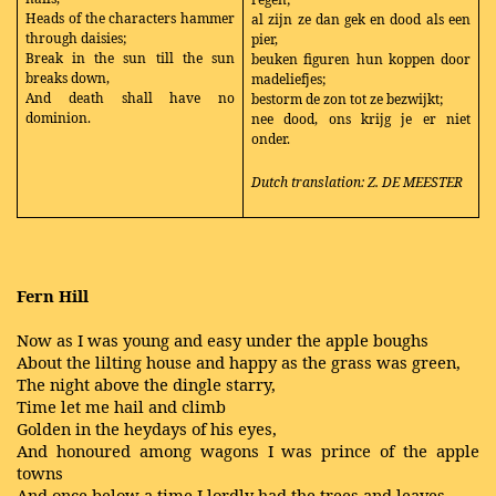
Heads of the characters hammer
al zijn ze dan gek en dood als een
through daisies;
pier,
Break in the sun till the sun
beuken figuren hun koppen door
breaks down,
madeliefjes;
And death shall have no
bestorm de zon tot ze bezwijkt;
dominion.
nee dood, ons krijg je er niet
onder.
Dutch translation: Z. DE MEESTER
Fern Hill
Now as I was young and easy under the apple boughs
About the lilting house and happy as the grass was green,
The night above the dingle starry,
Time let me hail and climb
Golden in the heydays of his eyes,
And honoured among wagons I was prince of the apple
towns
And once below a time I lordly had the trees and leaves