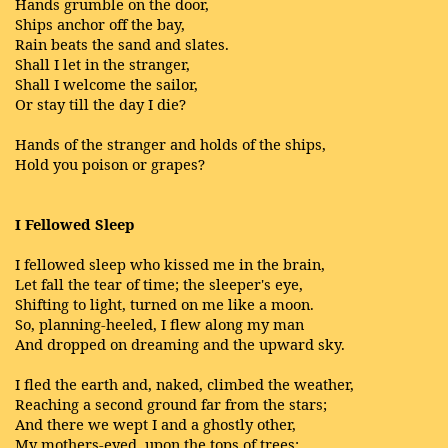
Hands grumble on the door,
Ships anchor off the bay,
Rain beats the sand and slates.
Shall I let in the stranger,
Shall I welcome the sailor,
Or stay till the day I die?
Hands of the stranger and holds of the ships,
Hold you poison or grapes?
I Fellowed Sleep
I fellowed sleep who kissed me in the brain,
Let fall the tear of time; the sleeper's eye,
Shifting to light, turned on me like a moon.
So, planning-heeled, I flew along my man
And dropped on dreaming and the upward sky.
I fled the earth and, naked, climbed the weather,
Reaching a second ground far from the stars;
And there we wept I and a ghostly other,
My mothers-eyed, upon the tops of trees;