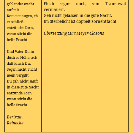
Fluch segne mich, von Tränenwut
geblendet wacht
vermauert.
auf mit
Geh nicht gelassen in die gute Nacht.
Kometenaugen, eh
Im Sterbelicht ist doppelt zornentfacht.
er schließt
entzündet Zorn,
Übersetzung Curt Meyer-Clasons
wenn stirbt die
helle Pracht
Und Vater Du in
düstrer Höhe, ach
daß Fluch Du,
Segen nicht, nicht
mein vergißt
Du geh nicht sanft
in diese gute Nacht
entzünde Zorn
wenn stirbt die
helle Pracht.
Bertram
Reinecke