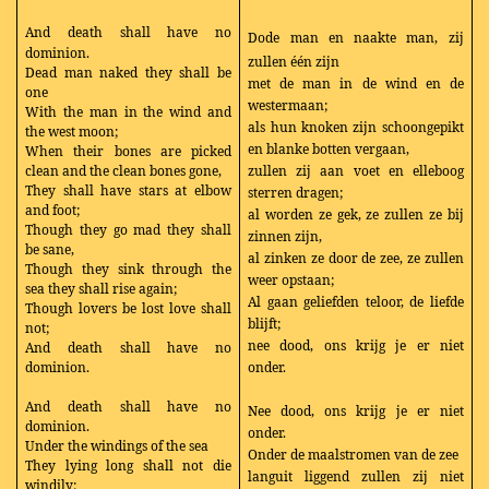
And death shall have no
Dode man en naakte man, zij
dominion.
zullen één zijn
Dead man naked they shall be
met de man in de wind en de
one
westermaan;
With the man in the wind and
als hun knoken zijn schoongepikt
the west moon;
en blanke botten vergaan,
When their bones are picked
clean and the clean bones gone,
zullen zij aan voet en elleboog
They shall have stars at elbow
sterren dragen;
and foot;
al worden ze gek, ze zullen ze bij
Though they go mad they shall
zinnen zijn,
be sane,
al zinken ze door de zee, ze zullen
Though they sink through the
weer opstaan;
sea they shall rise again;
Al gaan geliefden teloor, de liefde
Though lovers be lost love shall
blijft;
not;
nee dood, ons krijg je er niet
And death shall have no
dominion.
onder.
And death shall have no
Nee dood, ons krijg je er niet
dominion.
onder.
Under the windings of the sea
Onder de maalstromen van de zee
They lying long shall not die
languit liggend zullen zij niet
windily;