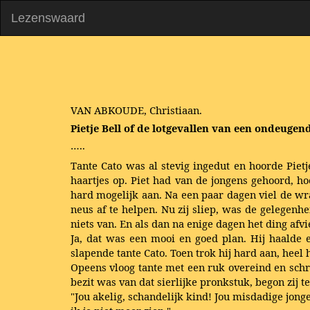
Lezenswaard
VAN ABKOUDE, Christiaan.
Pietje Bell
of de lotgevallen van een ondeugen
…..
Tante Cato was al stevig ingedut en hoorde Piet
haartjes op. Piet had van de jongens gehoord, h
hard mogelijk aan. Na een paar dagen viel de wra
neus af te helpen. Nu zij sliep, was de gelegenh
niets van. En als dan na enige dagen het ding afvi
Ja, dat was een mooi en goed plan. Hij haalde 
slapende tante Cato. Toen trok hij hard aan, heel 
Opeens vloog tante met een ruk overeind en schre
bezit was van dat sierlijke pronkstuk, begon zij te
"Jou akelig, schandelijk kind! Jou misdadige jon