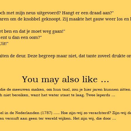
 toch met mijn neus uitgevoerd? Hangt er een draad aan?"
 garen om de knobbel geknoopt. Zij maakte het gauw weer los en 
iet ben en dat je moet weg gaan!"
"Bent u dan een oom?"
Uit!"
buiten de deur. Deze begreep maar niet, dat tante zoveel drukte 
You may also like …
ie de meeuwen maken, om hun taal, zou je hier jaren kunnen zitten. (.
h niet bereiken, want het water staat te laag. Twee leperds …
 in de Nederlanden (1787) ….. Hoe zijn-wij zo verachterd? Zijn-wij da
n vernuft aan geen ter wereld wijken. Het zijn wij, die door …