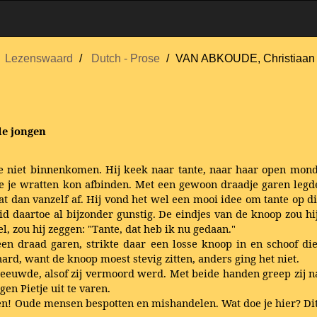
Lezenswaard
Dutch - Prose
VAN ABKOUDE, Christiaan
de jongen
je niet binnenkomen. Hij keek naar tante, naar haar open mond,
oe je wratten kon afbinden. Met een gewoon draadje garen legd
t dan vanzelf af. Hij vond het wel een mooi idee om tante op d
eid daartoe al bijzonder gunstig. De eindjes van de knoop zou hi
el, zou hij zeggen: "Tante, dat heb ik nu gedaan."
een draad garen, strikte daar een losse knoop in en schoof di
hard, want de knoop moest stevig zitten, anders ging het niet.
euwde, alsof zij vermoord werd. Met beide handen greep zij naar
gen Pietje uit te varen.
gen! Oude mensen bespotten en mishandelen. Wat doe je hier? Dit