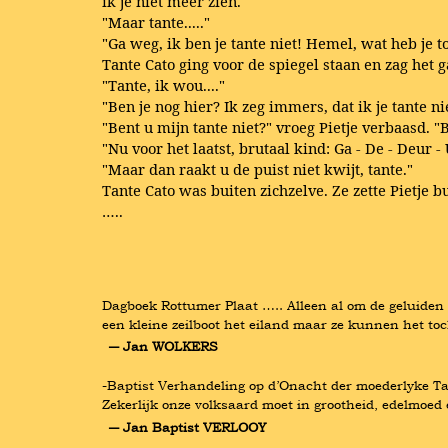
ik je niet meer zien."
"Maar tante....."
"Ga weg, ik ben je tante niet! Hemel, wat heb je
Tante Cato ging voor de spiegel staan en zag het
"Tante, ik wou...."
"Ben je nog hier? Ik zeg immers, dat ik je tante n
"Bent u mijn tante niet?" vroeg Pietje verbaasd. 
"Nu voor het laatst, brutaal kind: Ga - De - Deur - 
"Maar dan raakt u de puist niet kwijt, tante."
Tante Cato was buiten zichzelve. Ze zette Pietje 
…..
Dagboek Rottumer Plaat ….. Alleen al om de geluiden d
een kleine zeilboot het eiland maar ze kunnen het toc
― Jan WOLKERS
-Baptist Verhandeling op d’Onacht der moederlyke Tael
Zekerlijk onze volksaard moet in grootheid, edelmoed e
― Jan Baptist VERLOOY