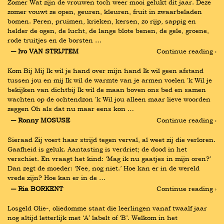
Zomer Wat zijn de vrouwen toch weer mooi gelukt dit jaar. Deze 
zomer vouwt ze open, geuren, kleuren, fruit in zwaarbeladen 
bomen. Peren, pruimen, krieken, kersen, zo rijp, sappig en 
helder de ogen, de lucht, de lange blote benen, de gele, groene, 
rode truitjes en de borsten …
― Ivo VAN STRIJTEM
Continue reading ›
Kom Bij Mij Ik wil je hand over mijn hand Ik wil geen afstand 
tussen jou en mij Ik wil de warmte van je armen voelen 'k Wil je 
bekijken van dichtbij Ik wil de maan boven ons bed en samen 
wachten op de ochtendzon 'k Wil jou alleen maar lieve woorden 
zeggen Oh als dat nu maar eens kon …
― Ronny MOSUSE
Continue reading ›
Sieraad Zij voert haar strijd tegen verval, al weet zij die verloren. 
Gaafheid is geluk. Aantasting is verdriet; de dood in het 
verschiet. En vraagt het kind: ‘Mag ik nu gaatjes in mijn oren?’ 
Dan zegt de moeder: ‘Nee, nog niet.’ Hoe kan er in de wereld 
vrede zijn? Hoe kan er in de …
― Ria BORKENT
Continue reading ›
Losgeld Olie-, oliedomme staat die leerlingen vanaf twaalf jaar 
nog altijd letterlijk met ‘A’ labelt of ‘B’. Welkom in het 